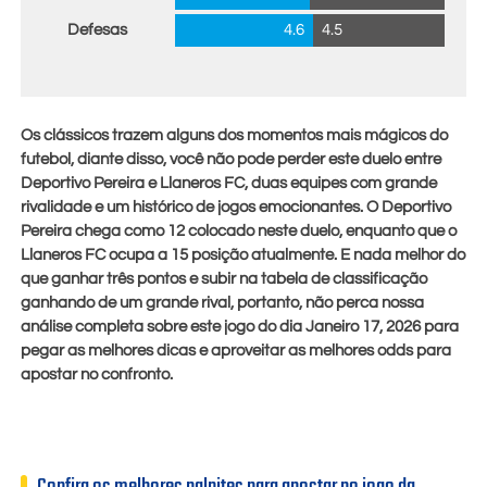
Defesas
4.6
4.5
Os clássicos trazem alguns dos momentos mais mágicos do
futebol, diante disso, você não pode perder este duelo entre
Deportivo Pereira e Llaneros FC, duas equipes com grande
rivalidade e um histórico de jogos emocionantes. O Deportivo
Pereira chega como 12 colocado neste duelo, enquanto que o
Llaneros FC ocupa a 15 posição atualmente. E nada melhor do
que ganhar três pontos e subir na tabela de classificação
ganhando de um grande rival, portanto, não perca nossa
análise completa sobre este jogo do dia
Janeiro 17, 2026
para
pegar as melhores dicas e aproveitar as melhores odds para
apostar no confronto.