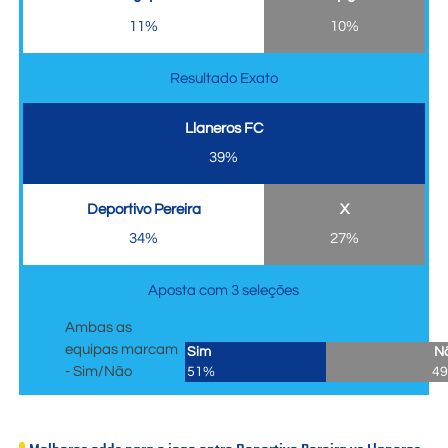
11%
10%
Resultado Exato
Llaneros FC
39%
Deportivo Pereira
X
34%
27%
Aposta com 3 seleções
Ambas as
equipas marcam
Sim
N
- Sim/Não
51%
4