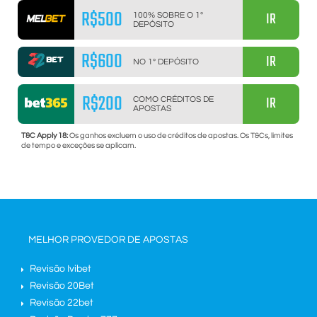
R$500
IR
100% SOBRE O 1º
DEPÓSITO
R$600
IR
NO 1º DEPÓSITO
R$200
IR
COMO CRÉDITOS DE
APOSTAS
T&C Apply 18:
Os ganhos excluem o uso de créditos de apostas. Os T&Cs, limites
de tempo e exceções se aplicam.
MELHOR PROVEDOR DE APOSTAS
Revisão Ivibet
Revisão 20Bet
Revisão 22bet