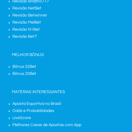
Revisão Brazino777
Revisão NetBet
Revisão Betwinner
Revisão MelBet
Revisão N1Bet
Revisão Bet7
MELHOR BÔNUS
Bônus 22Bet
Bônus 20Bet
MATÉRIAS INTERESSANTES
Aposta Esportiva no Brasil
Odds e Probabilidades
LiveScore
Melhores Casas de Apostas com App