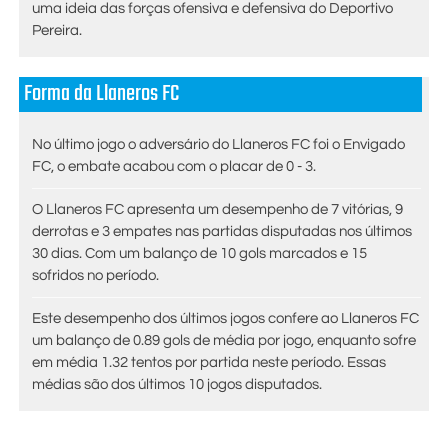
uma ideia das forças ofensiva e defensiva do Deportivo
Pereira.
Forma da Llaneros FC
No último jogo o adversário do Llaneros FC foi o Envigado
FC, o embate acabou com o placar de 0 - 3.
O Llaneros FC apresenta um desempenho de 7 vitórias, 9
derrotas e 3 empates nas partidas disputadas nos últimos
30 dias. Com um balanço de 10 gols marcados e 15
sofridos no período.
Este desempenho dos últimos jogos confere ao Llaneros FC
um balanço de 0.89 gols de média por jogo, enquanto sofre
em média 1.32 tentos por partida neste período. Essas
médias são dos últimos 10 jogos disputados.