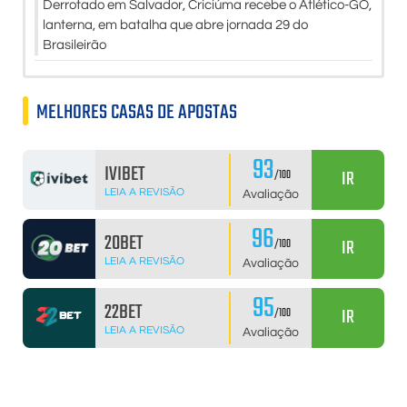
Derrotado em Salvador, Criciúma recebe o Atlético-GO,
lanterna, em batalha que abre jornada 29 do
Brasileirão
MELHORES CASAS DE APOSTAS
93
IVIBET
IR
/100
LEIA A REVISÃO
Avaliação
96
20BET
IR
/100
LEIA A REVISÃO
Avaliação
95
22BET
IR
/100
LEIA A REVISÃO
Avaliação