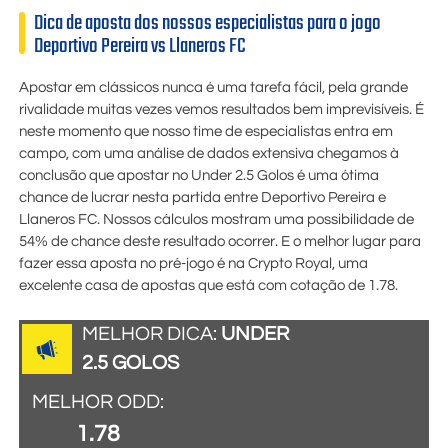
Dica de aposta dos nossos especialistas para o jogo
Deportivo Pereira vs Llaneros FC
Apostar em clássicos nunca é uma tarefa fácil, pela grande
rivalidade muitas vezes vemos resultados bem imprevisíveis. É
neste momento que nosso time de especialistas entra em
campo, com uma análise de dados extensiva chegamos à
conclusão que apostar no Under 2.5 Golos é uma ótima
chance de lucrar nesta partida entre Deportivo Pereira e
Llaneros FC. Nossos cálculos mostram uma possibilidade de
54% de chance deste resultado ocorrer. E o melhor lugar para
fazer essa aposta no pré-jogo é na
Crypto Royal
, uma
excelente casa de apostas que está com cotação de
1.78
.
MELHOR DICA:
UNDER
2.5 GOLOS
MELHOR ODD:
1.78