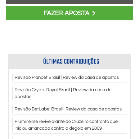
FAZER APOSTA
ÚLTIMAS CONTRIBUIÇÕES
Revisão Planbet Brasil | Review da casa de apostas
Revisão Crypto Royal Brasil | Review da casa de
apostas
Revisão BetLabel Brasil | Review da casa de apostas
Fluminense revive diante do Cruzeiro confronto que
iniciou arrancada contra a degola em 2009