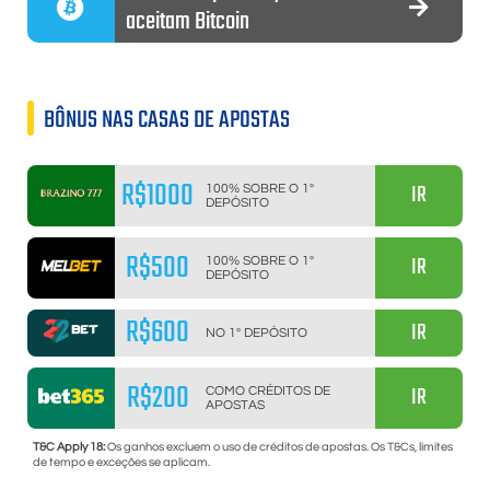
aceitam Bitcoin
BÔNUS NAS CASAS DE APOSTAS
R$1000
IR
100% SOBRE O 1º
DEPÓSITO
R$500
IR
100% SOBRE O 1º
DEPÓSITO
R$600
IR
NO 1º DEPÓSITO
R$200
IR
COMO CRÉDITOS DE
APOSTAS
T&C Apply 18:
Os ganhos excluem o uso de créditos de apostas. Os T&Cs, limites
de tempo e exceções se aplicam.