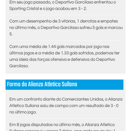
Em seu jogo passado, o Deportivo Garcilaso enfrentou o
Sporting Cristal e o jogo acabou em 3 - 2.
Com um desempenho de 3 vitórias, 1 derrotas e empates
no último mês, o Deportivo Garcilaso sofreu 5 gols e marcou
5.
Com uma média de 1.44 gols marcados por jogo nos
últimos jogos e a média de 1.33 gols sofridos, podemos ter
uma ideia das forças ofensiva e defensiva do Deportivo
Garcilaso.
Forma da Alianza Atletico Sullana
Em um confronto diante do Comerciantes Unidos, o Alianza
Atletico Sullana saiu de campo com um resultado de 3 - 0
no último jogo.
Em 8 jogos disputados no último mês, o Alianza Atletico