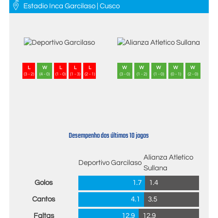
Estadio Inca Garcilaso | Cusco
L
W
L
L
L
W
W
W
W
W
(3 - 2)
(4 - 0)
(1 - 0)
(1 - 3)
(2 - 1)
(3 - 0)
(1 - 2)
(1 - 0)
(0 - 1)
(2 - 0)
Desempenho dos últimos 10 jogos
Alianza Atletico
Deportivo Garcilaso
Sullana
Golos
1.7
1.4
Cantos
4.1
3.5
Faltas
12.9
12.9