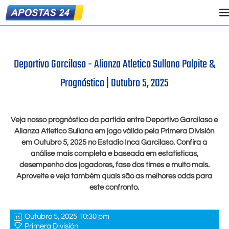
Deportivo Garcilaso - Alianza Atletico Sullana Palpite &
Prognóstico |
Outubro 5, 2025
Veja nosso prognóstico da partida entre Deportivo Garcilaso e
Alianza Atletico Sullana em jogo válido pela Primera División
em
Outubro 5, 2025
no Estadio Inca Garcilaso. Confira a
análise mais completa e baseada em estatísticas,
desempenho dos jogadores, fase dos times e muito mais.
Aproveite e veja também quais são as melhores odds para
este confronto.
Outubro 5, 2025 10:30 pm
Primera División