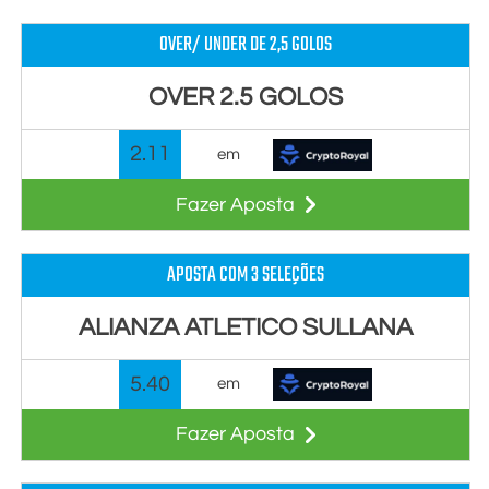
OVER/ UNDER DE 2,5 GOLOS
OVER 2.5 GOLOS
2.11
em
Fazer Aposta
APOSTA COM 3 SELEÇÕES
ALIANZA ATLETICO SULLANA
5.40
em
Fazer Aposta