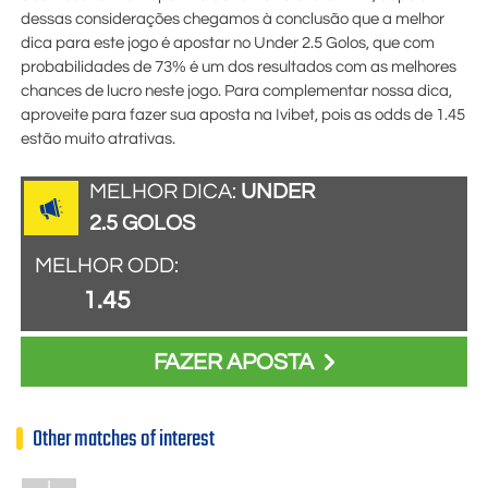
dessas considerações chegamos à conclusão que a melhor
dica para este jogo é apostar no Under 2.5 Golos, que com
probabilidades de 73% é um dos resultados com as melhores
chances de lucro neste jogo. Para complementar nossa dica,
aproveite para fazer sua aposta na
Ivibet
, pois as odds de
1.45
estão muito atrativas.
MELHOR DICA:
UNDER
2.5 GOLOS
MELHOR ODD:
1.45
FAZER APOSTA
Other matches of interest