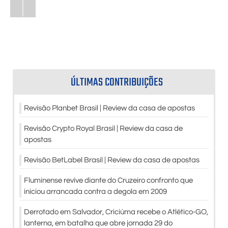
ÚLTIMAS CONTRIBUIÇÕES
Revisão Planbet Brasil | Review da casa de apostas
Revisão Crypto Royal Brasil | Review da casa de
apostas
Revisão BetLabel Brasil | Review da casa de apostas
Fluminense revive diante do Cruzeiro confronto que
iniciou arrancada contra a degola em 2009
Derrotado em Salvador, Criciúma recebe o Atlético-GO,
lanterna, em batalha que abre jornada 29 do