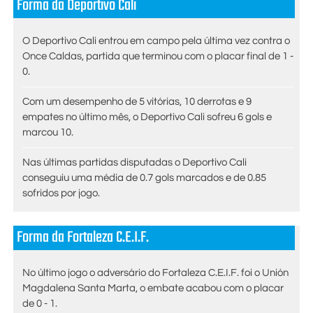
Forma da Deportivo Cali
O Deportivo Cali entrou em campo pela última vez contra o
Once Caldas, partida que terminou com o placar final de 1 -
0.
Com um desempenho de 5 vitórias, 10 derrotas e 9
empates no último mês, o Deportivo Cali sofreu 6 gols e
marcou 10.
Nas últimas partidas disputadas o Deportivo Cali
conseguiu uma média de 0.7 gols marcados e de 0.85
sofridos por jogo.
Forma da Fortaleza C.E.I.F.
No último jogo o adversário do Fortaleza C.E.I.F. foi o Unión
Magdalena Santa Marta, o embate acabou com o placar
de 0 - 1.