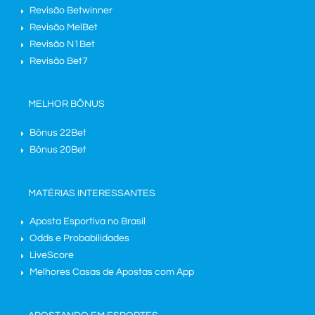
Revisão Betwinner
Revisão MelBet
Revisão N1Bet
Revisão Bet7
MELHOR BÔNUS
Bônus 22Bet
Bônus 20Bet
MATÉRIAS INTERESSANTES
Aposta Esportiva no Brasil
Odds e Probabilidades
LiveScore
Melhores Casas de Apostas com App