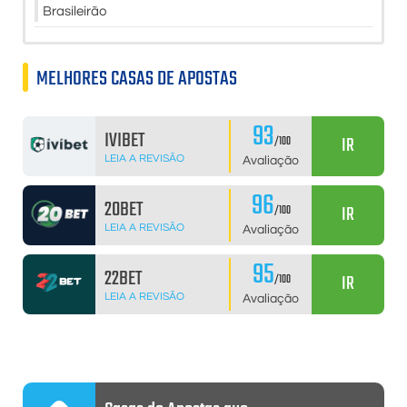
Brasileirão
MELHORES CASAS DE APOSTAS
93
IVIBET
IR
/100
LEIA A REVISÃO
Avaliação
96
20BET
IR
/100
LEIA A REVISÃO
Avaliação
95
22BET
IR
/100
LEIA A REVISÃO
Avaliação