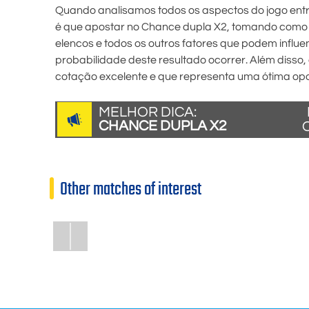
Quando analisamos todos os aspectos do jogo entre 
é que apostar no Chance dupla X2, tomando como 
elencos e todos os outros fatores que podem infl
probabilidade deste resultado ocorrer. Além disso,
cotação excelente e que representa uma ótima opor
MELHOR DICA:
CHANCE DUPLA X2
Other matches of interest