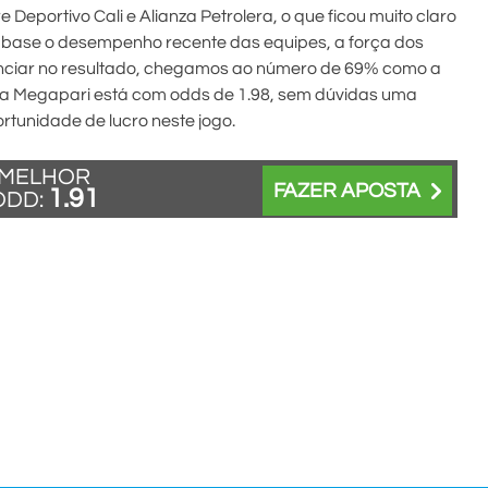
Deportivo Cali e Alianza Petrolera, o que ficou muito claro
base o desempenho recente das equipes, a força dos
uenciar no resultado, chegamos ao número de 69% como a
 a
Megapari
está com odds de
1.98
, sem dúvidas uma
tunidade de lucro neste jogo.
MELHOR
FAZER APOSTA
1.91
ODD: