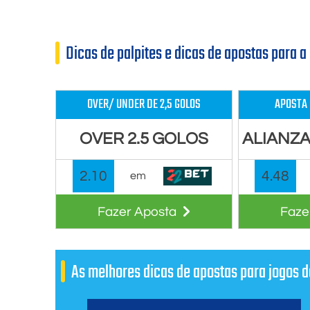
Dicas de palpites e dicas de apostas para a
OVER/ UNDER DE 2,5 GOLOS
APOSTA 
OVER 2.5 GOLOS
ALIANZ
2.10
4.48
em
Fazer Aposta
Faze
As melhores dicas de apostas para jogos d