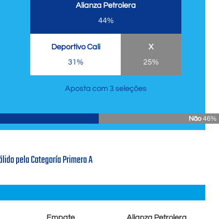
Alianza Petrolera
44%
Deportivo Cali
X
31%
25%
Aposta com 3 seleções
Não
46%
álido pela Categoría Primera A
Empate
Alianza Petrolera