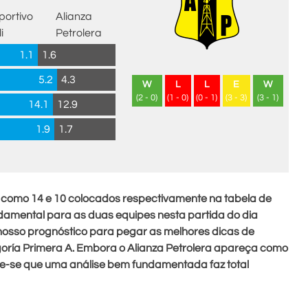
portivo
Alianza
i
Petrolera
1.1
1.6
5.2
4.3
W
L
L
E
W
(2 - 0)
(1 - 0)
(0 - 1)
(3 - 3)
(3 - 1)
14.1
12.9
1.9
1.7
ra como 14 e 10 colocados respectivamente na tabela de
undamental para as duas equipes nesta partida do dia
osso prognóstico para pegar as melhores dicas de
goría Primera A. Embora o Alianza Petrolera apareça como
bre-se que uma análise bem fundamentada faz total