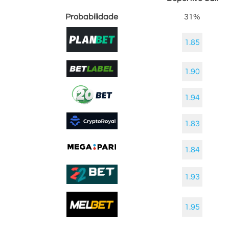
Probabilidade
31%
1.85
1.90
1.94
1.83
1.84
1.93
1.95