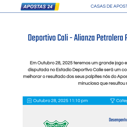
CASAS DE APOS
Deportivo Cali - Alianza Petrolera 
Em
Outubro 28, 2025
teremos um grande jogo ent
disputada no Estadio Deportivo Calie será um co
melhorar o resultado dos seus palpites nós do Ap
minuciosa que resultou 
Outubro 28, 2025 11:10 pm
Cate
Desempenho 