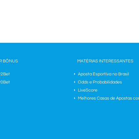
R BÔNUS
MATÉRIAS INTERESSANTES
22Bet
Aposta Esportiva no Brasil
20Bet
Odds e Probabilidades
LiveScore
Melhores Casas de Apostas c