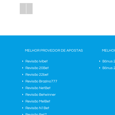
MELHOR PROVEDOR DE APOSTAS
MELHO
Revisão Ivibet
Bônus 
Revisão 20Bet
Bônus 
Revisão 22bet
Revisão Brazino777
Revisão NetBet
Revisão Betwinner
Revisão MelBet
Revisão N1Bet
Revisão Bet7