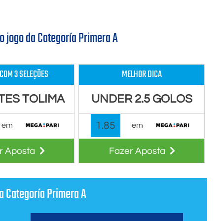
no jogo da Categoría Primera A
COM 3 SELEÇÕES
MELHOR DICA
TES TOLIMA
UNDER 2.5 GOLOS
1.85
em
em
r Aposta
Fazer Aposta
a Categoría Primera A