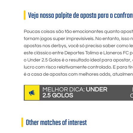
Veja nosso palpite de aposta para o confron
Poucas coisas são tão emocionantes quanto apostar 
tornam jogos super imprevisíveis. No entanto, isso
apostas nos derbys, você só precisa saber como ler
este clássico entre Deportes Tolima e Llaneros FC
o Under 2.5 Golos é o resultado ideal para apost
lucro com risco relativamente controlado. E para t
é a casa de apostas com melhores odds, atualme
MELHOR DICA:
UNDER
2.5 GOLOS
Other matches of interest