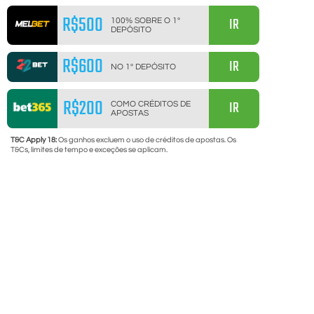
R$500
IR
100% SOBRE O 1º
DEPÓSITO
R$600
IR
NO 1º DEPÓSITO
R$200
IR
COMO CRÉDITOS DE
APOSTAS
T&C Apply 18:
Os ganhos excluem o uso de créditos de apostas. Os
T&Cs, limites de tempo e exceções se aplicam.