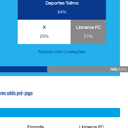
Deportes Tolima
54%
X
Llaneros FC
25%
21%
Aposta com 3 seleções
Não
53%
res odds pré-jogo
Empate
Llaneros FC