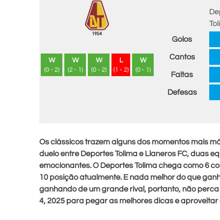
De
To
Golos
Cantos
W
W
W
L
W
(0 - 2)
(2 - 1)
(0 - 2)
(1 - 2)
(0 - 1)
Faltas
Defesas
Os clássicos trazem alguns dos momentos mais mági
duelo entre Deportes Tolima e Llaneros FC, duas eq
emocionantes. O Deportes Tolima chega como 6 co
10 posição atualmente. E nada melhor do que ganha
ganhando de um grande rival, portanto, não perca 
4, 2025
para pegar as melhores dicas e aproveitar