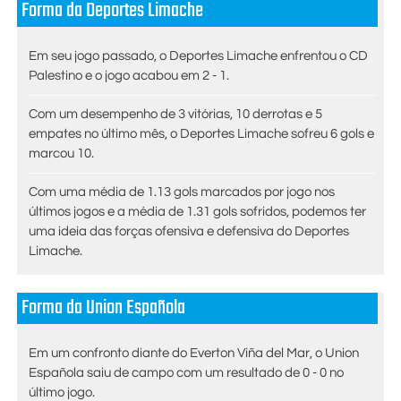
Forma da Deportes Limache
Em seu jogo passado, o Deportes Limache enfrentou o CD
Palestino e o jogo acabou em 2 - 1.
Com um desempenho de 3 vitórias, 10 derrotas e 5
empates no último mês, o Deportes Limache sofreu 6 gols e
marcou 10.
Com uma média de 1.13 gols marcados por jogo nos
últimos jogos e a média de 1.31 gols sofridos, podemos ter
uma ideia das forças ofensiva e defensiva do Deportes
Limache.
Forma da Union Española
Em um confronto diante do Everton Viña del Mar, o Union
Española saiu de campo com um resultado de 0 - 0 no
último jogo.