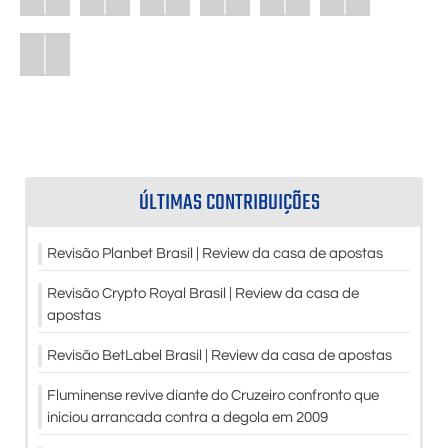
ÚLTIMAS CONTRIBUIÇÕES
Revisão Planbet Brasil | Review da casa de apostas
Revisão Crypto Royal Brasil | Review da casa de
apostas
Revisão BetLabel Brasil | Review da casa de apostas
Fluminense revive diante do Cruzeiro confronto que
iniciou arrancada contra a degola em 2009