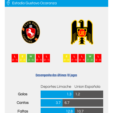
Estadio Gustavo Ocaranza
L
E
W
L
L
E
L
L
W
L
(2 - 1)
(2 - 2)
(2 - 0)
(0 - 1)
(2 - 1)
(0 - 0)
(1 - 0)
(3 - 4)
(1 - 2)
(2 - 0)
Desempenho dos últimos 10 jogos
Deportes Limache
Union Española
Golos
1.3
1.2
Cantos
3.7
6.7
Faltas
12.8
10.7