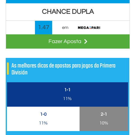
CHANCE DUPLA
1.47
em
Fazer Aposta
As melhores dicas de apostas para jogos da Primera
División
1-1
11%
1-0
2-1
11%
10%