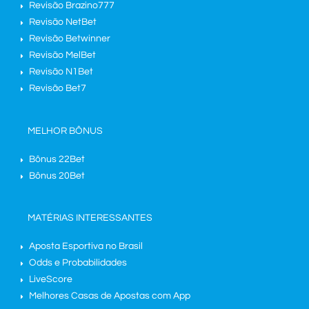
Revisão Brazino777
Revisão NetBet
Revisão Betwinner
Revisão MelBet
Revisão N1Bet
Revisão Bet7
MELHOR BÔNUS
Bônus 22Bet
Bônus 20Bet
MATÉRIAS INTERESSANTES
Aposta Esportiva no Brasil
Odds e Probabilidades
LiveScore
Melhores Casas de Apostas com App