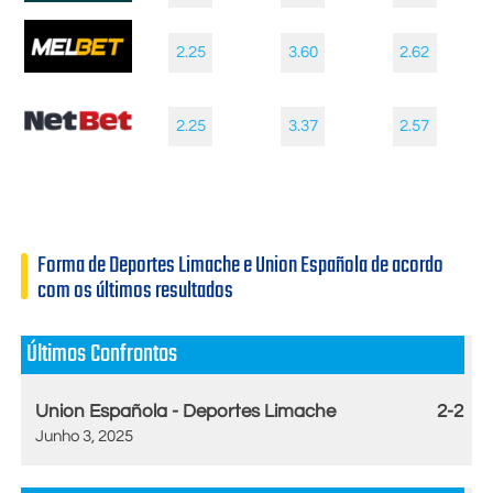
2.25
3.60
2.62
2.25
3.37
2.57
Forma de Deportes Limache e Union Española de acordo
com os últimos resultados
Últimos Confrontos
Union Española - Deportes Limache
2-2
Junho 3, 2025