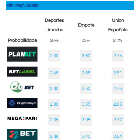
COMPARAÇÃO DE ODDS
Deportes
Union
Empate
Limache
Española
Probabilidade
56%
23%
21%
2.30
3.60
2.75
2.45
3.65
2.51
2.30
3.50
2.75
2.30
3.55
2.65
2.35
3.95
2.77
2.38
3.45
2.64