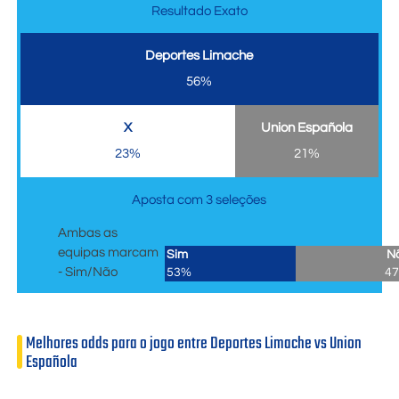
Resultado Exato
Deportes Limache
56%
X
Union Española
23%
21%
Aposta com 3 seleções
Ambas as
equipas marcam
Sim
N
- Sim/Não
53%
4
Melhores odds para o jogo entre Deportes Limache vs Union
Española