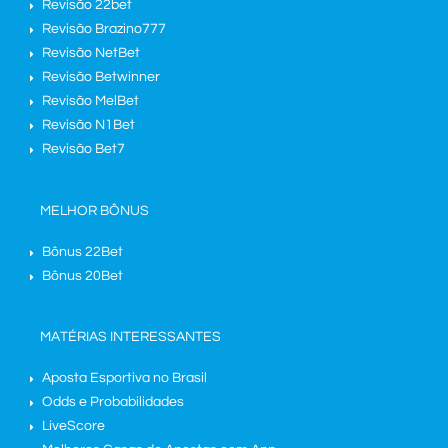
Revisão 22bet
Revisão Brazino777
Revisão NetBet
Revisão Betwinner
Revisão MelBet
Revisão N1Bet
Revisão Bet7
MELHOR BÔNUS
Bônus 22Bet
Bônus 20Bet
MATÉRIAS INTERESSANTES
Aposta Esportiva no Brasil
Odds e Probabilidades
LiveScore