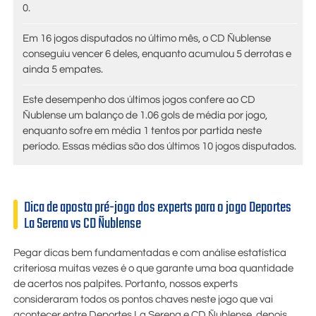
0.
Em 16 jogos disputados no último mês, o CD Ñublense
conseguiu vencer 6 deles, enquanto acumulou 5 derrotas e
ainda 5 empates.
Este desempenho dos últimos jogos confere ao CD
Ñublense um balanço de 1.06 gols de média por jogo,
enquanto sofre em média 1 tentos por partida neste
período. Essas médias são dos últimos 10 jogos disputados.
Dica de aposta pré-jogo dos experts para o jogo Deportes
La Serena vs CD Ñublense
Pegar dicas bem fundamentadas e com análise estatística
criteriosa muitas vezes é o que garante uma boa quantidade
de acertos nos palpites. Portanto, nossos experts
consideraram todos os pontos chaves neste jogo que vai
acontecer entre Deportes La Serena e CD Ñublense, depois