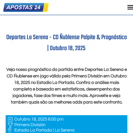
Deportes La Serena - CD Ñublense Palpite & Prognóstico
|
Outubro 18, 2025
Veja nosso prognóstico da partida entre Deportes La Serena e
CD Ñublense em jogo válido pela Primera División em
Outubro
18, 2025
no Estadio La Portada. Confira a análise mais
completa e baseada em estatísticas, desempenho dos
jogadores, fase dos times e muito mais. Aproveite e veja
também quais são as melhores odds para este confronto.
Outubro 18, 2025 6:00 pm
Primera División
Estadio La Portada | La Serena