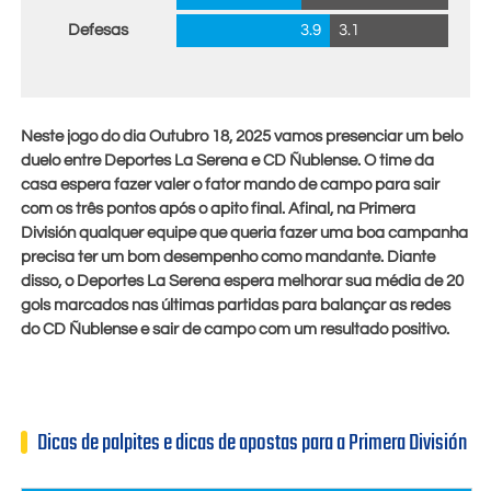
Defesas
3.9
3.1
Neste jogo do dia
Outubro 18, 2025
vamos presenciar um belo
duelo entre Deportes La Serena e CD Ñublense. O time da
casa espera fazer valer o fator mando de campo para sair
com os três pontos após o apito final. Afinal, na Primera
División qualquer equipe que queria fazer uma boa campanha
precisa ter um bom desempenho como mandante. Diante
disso, o Deportes La Serena espera melhorar sua média de 20
gols marcados nas últimas partidas para balançar as redes
do CD Ñublense e sair de campo com um resultado positivo.
Dicas de palpites e dicas de apostas para a Primera División