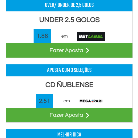
OVER/ UNDER DE 2,5 GOLOS
UNDER 2.5 GOLOS
1.86
em
Fazer Aposta
APOSTA COM 3 SELEÇÕES
CD ÑUBLENSE
2.51
em
Fazer Aposta
MELHOR DICA