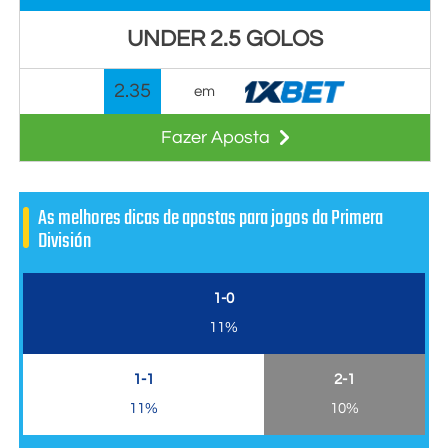
UNDER 2.5 GOLOS
2.35
em
Fazer Aposta
As melhores dicas de apostas para jogos da Primera
División
1-0
11%
1-1
2-1
11%
10%