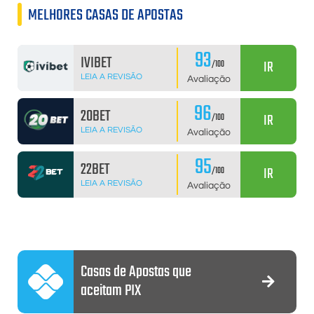
MELHORES CASAS DE APOSTAS
93
IVIBET
IR
/100
LEIA A REVISÃO
Avaliação
96
20BET
IR
/100
LEIA A REVISÃO
Avaliação
95
22BET
IR
/100
LEIA A REVISÃO
Avaliação
Casas de Apostas que
aceitam PIX