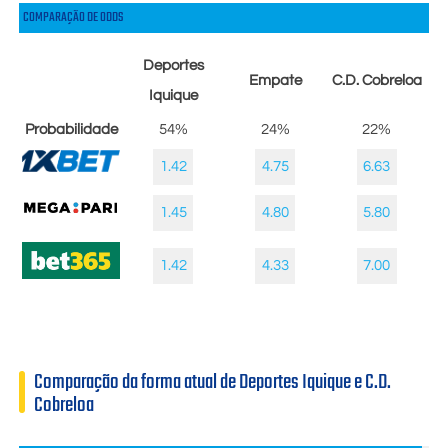
COMPARAÇÃO DE ODDS
Deportes
Empate
C.D. Cobreloa
Iquique
Probabilidade
54%
24%
22%
1.42
4.75
6.63
1.45
4.80
5.80
1.42
4.33
7.00
Comparação da forma atual de Deportes Iquique e C.D.
Cobreloa