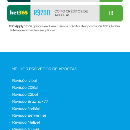
R$200
IR
COMO CRÉDITOS DE
APOSTAS
T&C Apply 18:
Os ganhos excluem o uso de créditos de apostas. Os T&Cs, limites
de tempo e exceções se aplicam.
MELHOR PROVEDOR DE APOSTAS
Revisão Ivibet
Revisão 20Bet
Revisão 22bet
Revisão Brazino777
Revisão NetBet
Revisão Betwinner
Revisão MelBet
Revisão N1Bet