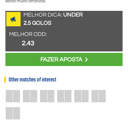
estão muito atrativas.
MELHOR DICA:
UNDER
2.5 GOLOS
MELHOR ODD:
2.43
FAZER APOSTA
Other matches of interest