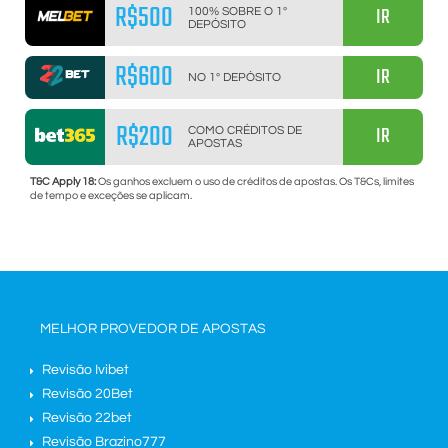
R$500
IR
100% SOBRE O 1º
DEPÓSITO
R$600
IR
NO 1º DEPÓSITO
R$200
IR
COMO CRÉDITOS DE
APOSTAS
T&C Apply 18:
Os ganhos excluem o uso de créditos de apostas. Os T&Cs, limites
de tempo e exceções se aplicam.
MELHOR PROVEDOR DE APOSTAS
Revisão Ivibet
Revisão 20Bet
Revisão 22bet
Revisão Brazino777