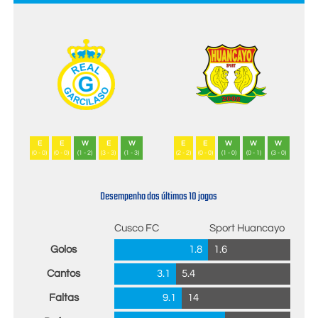
E
E
W
E
W
E
E
W
W
W
(0 - 0)
(0 - 0)
(1 - 2)
(3 - 3)
(1 - 3)
(2 - 2)
(0 - 0)
(1 - 0)
(0 - 1)
(3 - 0)
Desempenho dos últimos 10 jogos
Cusco FC
Sport Huancayo
Golos
1.8
1.6
Cantos
3.1
5.4
Faltas
9.1
14