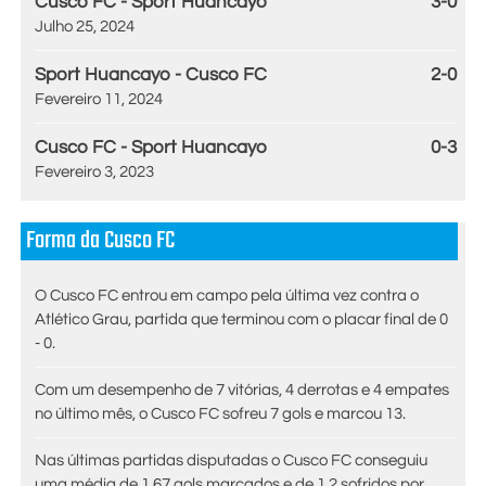
Cusco FC - Sport Huancayo
3-0
Julho 25, 2024
Sport Huancayo - Cusco FC
2-0
Fevereiro 11, 2024
Cusco FC - Sport Huancayo
0-3
Fevereiro 3, 2023
Forma da Cusco FC
O Cusco FC entrou em campo pela última vez contra o
Atlético Grau, partida que terminou com o placar final de 0
- 0.
Com um desempenho de 7 vitórias, 4 derrotas e 4 empates
no último mês, o Cusco FC sofreu 7 gols e marcou 13.
Nas últimas partidas disputadas o Cusco FC conseguiu
uma média de 1.67 gols marcados e de 1.2 sofridos por