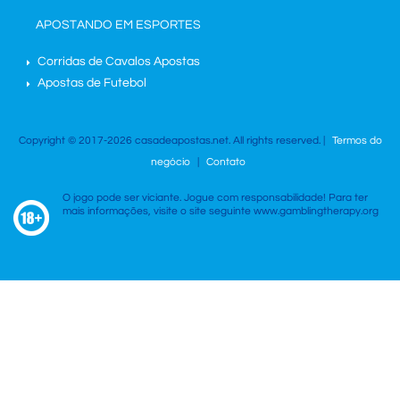
APOSTANDO EM ESPORTES
Corridas de Cavalos Apostas
Apostas de Futebol
Copyright © 2017-2026 casadeapostas.net. All rights reserved. |
Termos do
negócio
|
Contato
O jogo pode ser viciante. Jogue com responsabilidade! Para ter
mais informações, visite o site seguinte www.gamblingtherapy.org