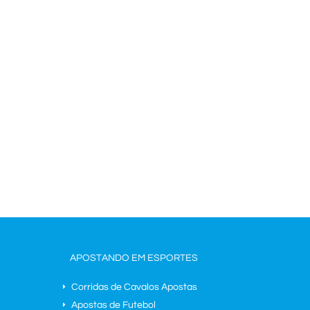
APOSTANDO EM ESPORTES
Corridas de Cavalos Apostas
Apostas de Futebol