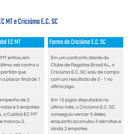
EC MT e Criciúma E.C. SC
abá EC MT
Forma da Criciúma E.C. SC
 MT entrou em
Em um confronto diante do
ltima vez contra o
Clube de Regatas Brasil AL, o
 partida que
Criciúma E.C. SC saiu de campo
o placar final de 1
com um resultado de 3 - 1 no
último jogo.
empenho de 2
Em 10 jogos disputados no
errotas e 5 empates
último mês, o Criciúma E.C. SC
s, o Cuiabá EC MT
conseguiu vencer 5 deles,
 e marcou 2.
enquanto acumulou 3 derrotas e
ainda 2 empates.