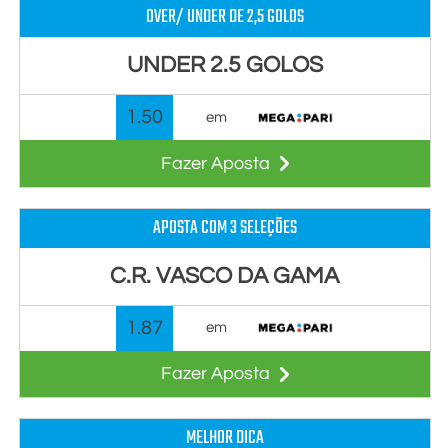
OVER/ UNDER DE 2,5 GOLOS
UNDER 2.5 GOLOS
1.50
em
Fazer Aposta
APOSTA COM 3 SELEÇÕES
C.R. VASCO DA GAMA
1.87
em
Fazer Aposta
MELHOR DICA