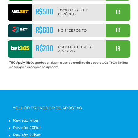
R$500
IR
100% SOBRE O 1º
DEPÓSITO
R$600
IR
NO 1º DEPÓSITO
R$200
IR
COMO CRÉDITOS DE
APOSTAS
T&C Apply 18:
Os ganhos excluem o uso de créditos de apostas. Os T&Cs, limites
de tempo e exceções se aplicam.
MELHOR PROVEDOR DE APOSTAS
Revisão Ivibet
Revisão 20Bet
Revisão 22bet