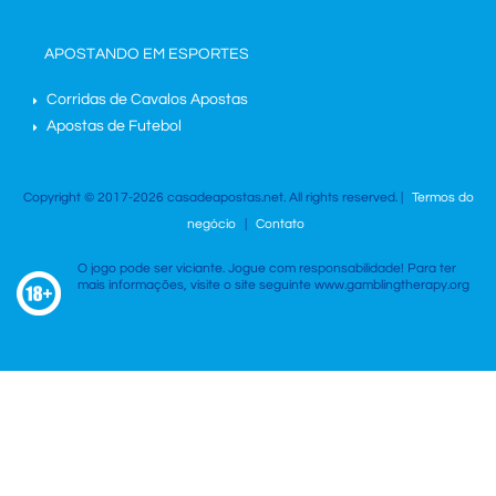
APOSTANDO EM ESPORTES
Corridas de Cavalos Apostas
Apostas de Futebol
Copyright © 2017-2026 casadeapostas.net. All rights reserved. |
Termos do
negócio
|
Contato
O jogo pode ser viciante. Jogue com responsabilidade! Para ter
mais informações, visite o site seguinte www.gamblingtherapy.org