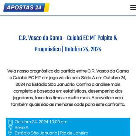
C.R. Vasco da Gama - Cuiabá EC MT Palpite &
Prognóstico |
Outubro 24, 2024
Veja nosso prognóstico da partida entre C.R. Vasco da Gama
e Cuiabá EC MT em jogo válido pela Série A em
Outubro 24,
2024
no Estádio São Januário. Confira a análise mais
completa e baseada em estatísticas, desempenho dos
jogadores, fase dos times e muito mais. Aproveite e veja
também quais são as melhores odds para este confronto.
Outubro 24, 2024 10:00 pm
Série A
Estádio São Januário | Rio de Janeiro