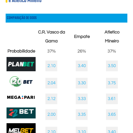
e Atletico Mineiro
COMPARAÇÃO DE ODDS
C.R. Vasco da
Atletico
Empate
Gama
Mineiro
Probabilidade
37%
26%
37%
2.10
3.40
3.50
2.04
3.30
3.75
2.12
3.33
3.61
2.00
3.35
3.65
2.10
3.10
3.40