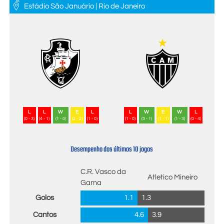
Estádio São Januário | Rio de Janeiro
L
L
W
E
L
L
W
E
W
L
(0 - 3)
(4 - 1)
(1 - 0)
(2 - 2)
(1 - 0)
(1 - 0)
(3 - 1)
(1 - 1)
(1 - 3)
(0 - 4)
Desempenho dos últimos 10 jogos
C.R. Vasco da
Atletico Mineiro
Gama
Golos
1.1
1.3
Cantos
4.6
3.9