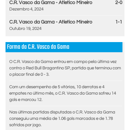
C.R. Vasco da Gama - Atletico Mineiro
2-0
Dezembro 4, 2024
C.R. Vasco da Gama - Atletico Mineiro
1-1
Outubro 19, 2024
Forma da C.R. Vasco da Gama
O C.R. Vasco da Gama entrou em campo pela última vez
contra o Red Bull Bragantino SP, partida que terminou com
o placar final de 0 - 3.
Com um desempenho de 5 vitórias, 10 derrotas e 4
empates no último mês, o C.R. Vasco da Gama sofreu 14
gols e marcou 12.
Nas últimas partidas disputadas o C.R. Vasco da Gama
conseguiu uma média de 1.06 gols marcados e de 1.78
sofridos por jogo.