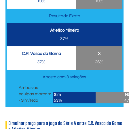
10%
10%
Resultado Exato
Atletico Mineiro
37%
C.R. Vasco da Gama
X
37%
26%
Aposta com 3 seleções
Ambas as
equipas marcam
Sim
N
- Sim/Não
53%
4
O melhor preço para o jogo da Série A entre C.R. Vasco da Gama