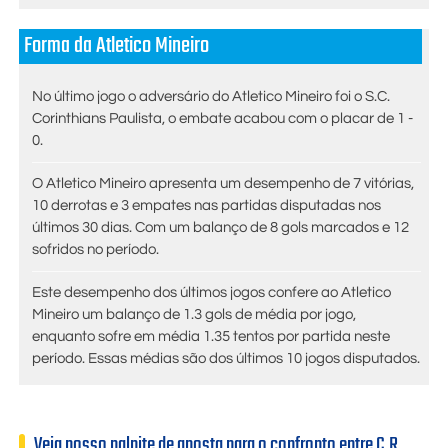
Forma da Atletico Mineiro
No último jogo o adversário do Atletico Mineiro foi o S.C.
Corinthians Paulista, o embate acabou com o placar de 1 -
0.
O Atletico Mineiro apresenta um desempenho de 7 vitórias,
10 derrotas e 3 empates nas partidas disputadas nos
últimos 30 dias. Com um balanço de 8 gols marcados e 12
sofridos no período.
Este desempenho dos últimos jogos confere ao Atletico
Mineiro um balanço de 1.3 gols de média por jogo,
enquanto sofre em média 1.35 tentos por partida neste
período. Essas médias são dos últimos 10 jogos disputados.
Veja nosso palpite de aposta para o confronto entre C.R.