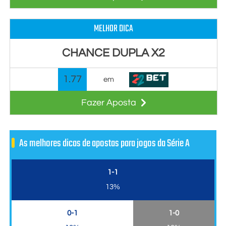
MELHOR DICA
CHANCE DUPLA X2
1.77
em
Fazer Aposta
As melhores dicas de apostas para jogos da Série A
1-1
13%
0-1
1-0