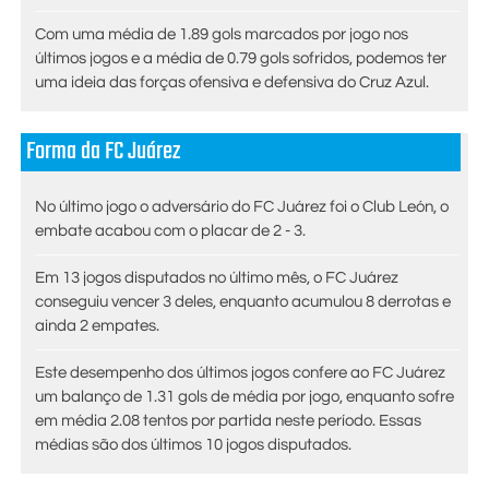
Com uma média de 1.89 gols marcados por jogo nos
últimos jogos e a média de 0.79 gols sofridos, podemos ter
uma ideia das forças ofensiva e defensiva do Cruz Azul.
Forma da FC Juárez
No último jogo o adversário do FC Juárez foi o Club León, o
embate acabou com o placar de 2 - 3.
Em 13 jogos disputados no último mês, o FC Juárez
conseguiu vencer 3 deles, enquanto acumulou 8 derrotas e
ainda 2 empates.
Este desempenho dos últimos jogos confere ao FC Juárez
um balanço de 1.31 gols de média por jogo, enquanto sofre
em média 2.08 tentos por partida neste período. Essas
médias são dos últimos 10 jogos disputados.