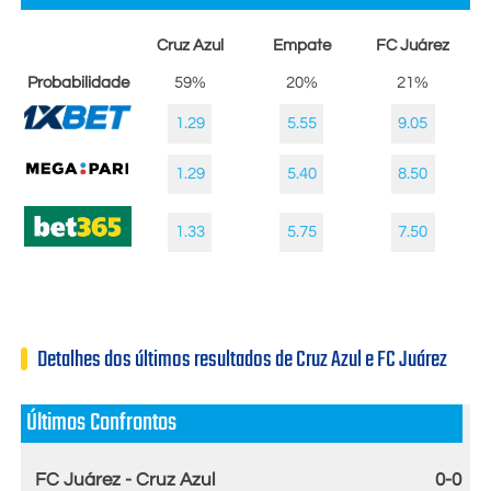
Cruz Azul
Empate
FC Juárez
Probabilidade
59%
20%
21%
1.29
5.55
9.05
1.29
5.40
8.50
1.33
5.75
7.50
Detalhes dos últimos resultados de Cruz Azul e FC Juárez
Últimos Confrontos
FC Juárez - Cruz Azul
0-0