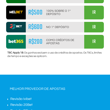
R$500
IR
100% SOBRE O 1º
DEPÓSITO
R$600
IR
NO 1º DEPÓSITO
R$200
IR
COMO CRÉDITOS DE
APOSTAS
T&C Apply 18:
Os ganhos excluem o uso de créditos de apostas. Os T&Cs, limites
de tempo e exceções se aplicam.
MELHOR PROVEDOR DE APOSTAS
Revisão Ivibet
Revisão 20Bet