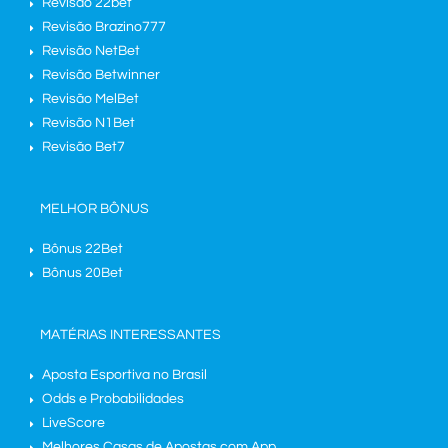
Revisão 22bet
Revisão Brazino777
Revisão NetBet
Revisão Betwinner
Revisão MelBet
Revisão N1Bet
Revisão Bet7
MELHOR BÔNUS
Bônus 22Bet
Bônus 20Bet
MATÉRIAS INTERESSANTES
Aposta Esportiva no Brasil
Odds e Probabilidades
LiveScore
Melhores Casas de Apostas com App