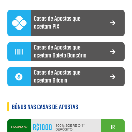
Casas de Apostas que
aceitam PIX
Casas de Apostas que
aceitam Boleto Bancário
Casas de Apostas que
aceitam Bitcoin
BÔNUS NAS CASAS DE APOSTAS
R$1000
IR
100% SOBRE O 1º
DEPÓSITO