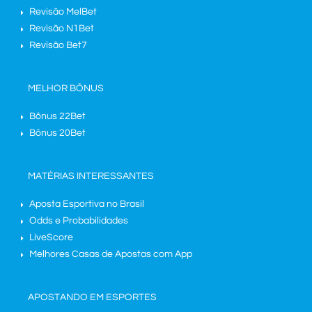
Revisão MelBet
Revisão N1Bet
Revisão Bet7
MELHOR BÔNUS
Bônus 22Bet
Bônus 20Bet
MATÉRIAS INTERESSANTES
Aposta Esportiva no Brasil
Odds e Probabilidades
LiveScore
Melhores Casas de Apostas com App
APOSTANDO EM ESPORTES