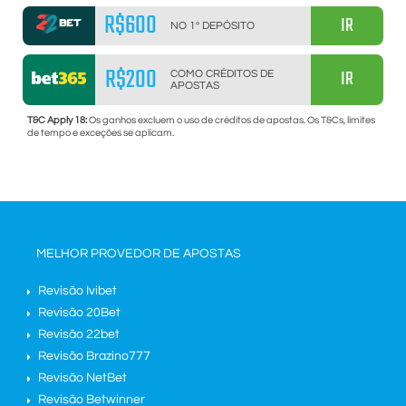
R$600
IR
NO 1º DEPÓSITO
R$200
IR
COMO CRÉDITOS DE
APOSTAS
T&C Apply 18:
Os ganhos excluem o uso de créditos de apostas. Os T&Cs, limites
de tempo e exceções se aplicam.
MELHOR PROVEDOR DE APOSTAS
Revisão Ivibet
Revisão 20Bet
Revisão 22bet
Revisão Brazino777
Revisão NetBet
Revisão Betwinner