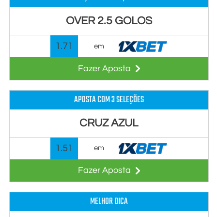
OVER 2.5 GOLOS
1.71
em
Fazer Aposta
APOSTA COM 3 SELEÇÕES
CRUZ AZUL
1.51
em
Fazer Aposta
MELHOR DICA