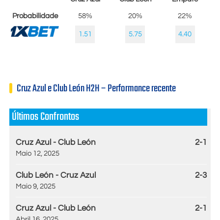
Probabilidade
58%
20%
22%
1.51
5.75
4.40
Cruz Azul e Club León H2H – Performance recente
Últimos Confrontos
Cruz Azul - Club León
2-1
Maio 12, 2025
Club León - Cruz Azul
2-3
Maio 9, 2025
Cruz Azul - Club León
2-1
Abril 16, 2025