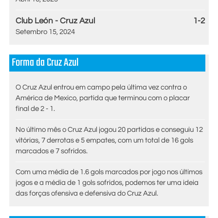
Club León - Cruz Azul
1-2
Setembro 15, 2024
Forma da Cruz Azul
O Cruz Azul entrou em campo pela última vez contra o
América de Mexico, partida que terminou com o placar
final de 2 - 1.
No último mês o Cruz Azul jogou 20 partidas e conseguiu 12
vitórias, 7 derrotas e 5 empates, com um total de 16 gols
marcados e 7 sofridos.
Com uma média de 1.6 gols marcados por jogo nos últimos
jogos e a média de 1 gols sofridos, podemos ter uma ideia
das forças ofensiva e defensiva do Cruz Azul.