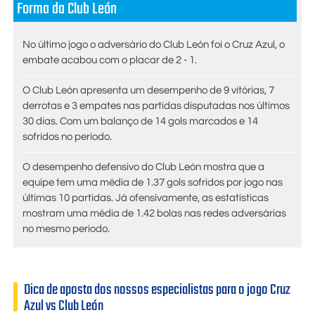
Forma da Club León
No último jogo o adversário do Club León foi o Cruz Azul, o
embate acabou com o placar de 2 - 1.
O Club León apresenta um desempenho de 9 vitórias, 7
derrotas e 3 empates nas partidas disputadas nos últimos
30 dias. Com um balanço de 14 gols marcados e 14
sofridos no período.
O desempenho defensivo do Club León mostra que a
equipe tem uma média de 1.37 gols sofridos por jogo nas
últimas 10 partidas. Já ofensivamente, as estatísticas
mostram uma média de 1.42 bolas nas redes adversárias
no mesmo período.
Dica de aposta dos nossos especialistas para o jogo Cruz
Azul vs Club León