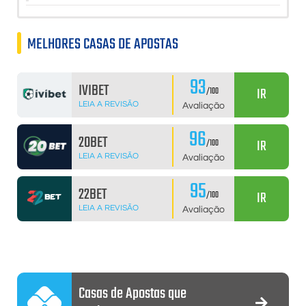
MELHORES CASAS DE APOSTAS
93
IVIBET
IR
/100
LEIA A REVISÃO
Avaliação
96
20BET
IR
/100
LEIA A REVISÃO
Avaliação
95
22BET
IR
/100
LEIA A REVISÃO
Avaliação
Casas de Apostas que