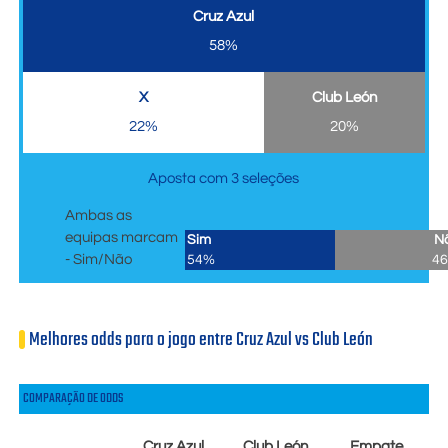
Cruz Azul
58%
X
Club León
22%
20%
Aposta com 3 seleções
Ambas as
equipas marcam
Sim
N
- Sim/Não
54%
4
Melhores odds para o jogo entre Cruz Azul vs Club León
COMPARAÇÃO DE ODDS
Cruz Azul
Club León
Empate