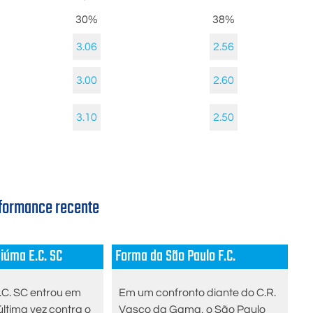
30%
38%
3.06
2.56
3.00
2.60
3.10
2.50
rformance recente
iúma E.C. SC
Forma da São Paulo F.C.
.C. SC entrou em
Em um confronto diante do C.R.
ltima vez contra o
Vasco da Gama, o São Paulo