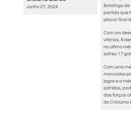
Botafogo de 
Junho 27, 2024
partida que 
placar final d
Com um des
vitórias, 8 d
no último mês
sofreu 17 go
Com uma méd
marcados por
jogos e a méd
sofridos, po
das forças o
do Criciúma E