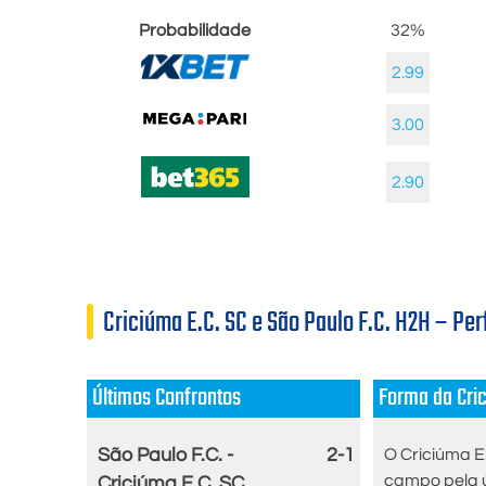
Probabilidade
32%
2.99
3.00
2.90
Criciúma E.C. SC e São Paulo F.C. H2H – Pe
Últimos Confrontos
Forma da Cric
São Paulo F.C. -
2-1
O Criciúma E
campo pela ú
Criciúma E.C. SC