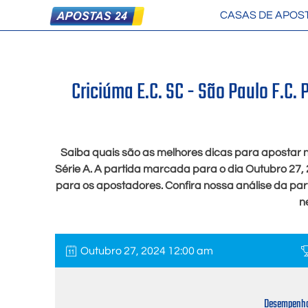
CASAS DE APOS
Criciúma E.C. SC - São Paulo F.C. 
Saiba quais são as melhores dicas para apostar no
Série A. A partida marcada para o dia
Outubro 27,
para os apostadores. Confira nossa análise da par
n
Outubro 27, 2024 12:00 am
Desempenho 