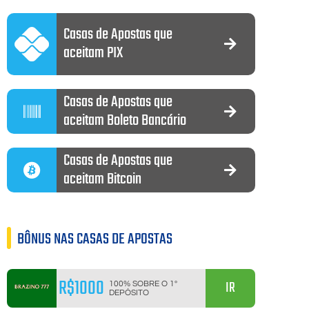
Casas de Apostas que
aceitam PIX
Casas de Apostas que
aceitam Boleto Bancário
Casas de Apostas que
aceitam Bitcoin
BÔNUS NAS CASAS DE APOSTAS
R$1000
IR
100% SOBRE O 1º
DEPÓSITO