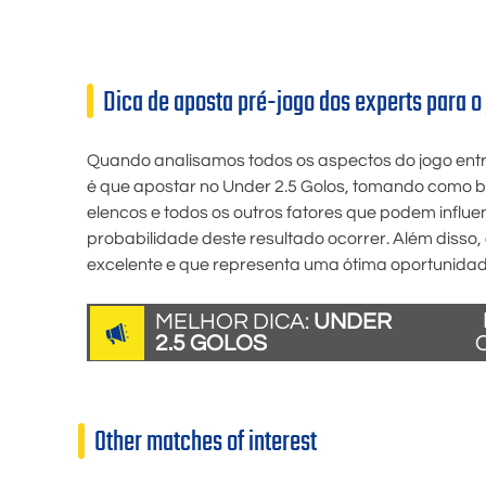
Dica de aposta pré-jogo dos experts para o 
Quando analisamos todos os aspectos do jogo entre 
é que apostar no Under 2.5 Golos, tomando como 
elencos e todos os outros fatores que podem infl
probabilidade deste resultado ocorrer. Além disso,
excelente e que representa uma ótima oportunidade
MELHOR DICA:
UNDER
2.5 GOLOS
Other matches of interest