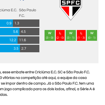
iciúma E.C.
São Paulo
F.C.
0.9
1.3
5.6
4.5
W
L
W
L
W
(3 - 0)
(2 - 0)
(3 - 1)
(1 - 3)
(0 - 1)
12.2
11.6
3.5
2.7
o, esse embate entre Criciúma E.C. SC e São Paulo F.C.
3 vitórias na competição até aqui, a equipe da casa
 se impor dentro de campo. Já o São Paulo F.C. tem uma
jogo complicado para os dois lados, afinal, a Série A é
idas.