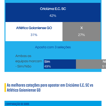
Criciúma E.C. SC
42%
Atlético Goianiense GO
X
31%
27%
Aposta com 3 seleções
Ambas as
equipas marcam
Sim
N
- Sim/Não
49%
5
As melhores cotações para apostar em Criciúma E.C. SC vs
Atlético Goianiense GO
COMPARAÇÃO DE ODDS