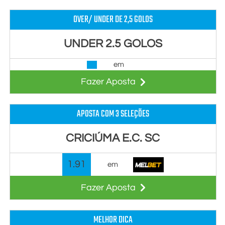
OVER/ UNDER DE 2,5 GOLOS
UNDER 2.5 GOLOS
em
Fazer Aposta
APOSTA COM 3 SELEÇÕES
CRICIÚMA E.C. SC
1.91
em
Fazer Aposta
MELHOR DICA