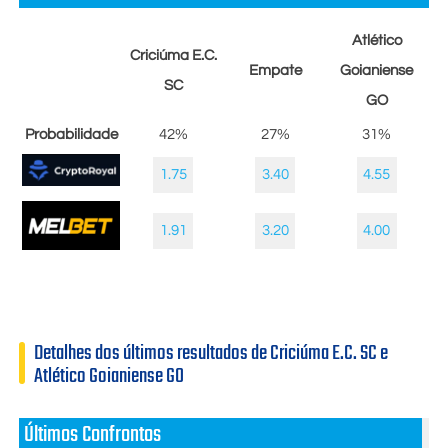
Atlético
Criciúma E.C.
Empate
Goianiense
SC
GO
Probabilidade
42%
27%
31%
1.75
3.40
4.55
1.91
3.20
4.00
Detalhes dos últimos resultados de Criciúma E.C. SC e
Atlético Goianiense GO
Últimos Confrontos