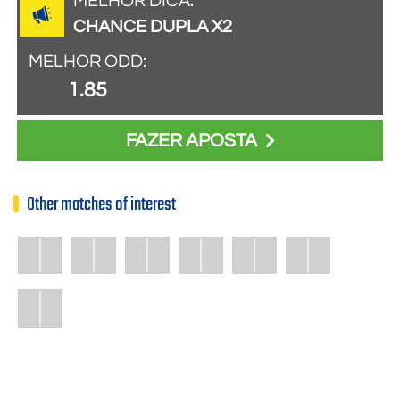
MELHOR DICA:
CHANCE DUPLA X2
MELHOR ODD:
1.85
FAZER APOSTA
Other matches of interest