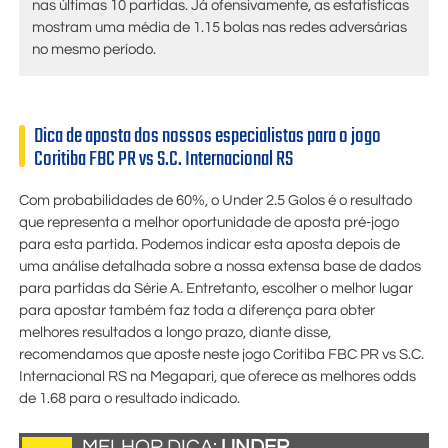
nas últimas 10 partidas. Já ofensivamente, as estatísticas
mostram uma média de 1.15 bolas nas redes adversárias
no mesmo período.
Dica de aposta dos nossos especialistas para o jogo
Coritiba FBC PR vs S.C. Internacional RS
Com probabilidades de 60%, o Under 2.5 Golos é o resultado
que representa a melhor oportunidade de aposta pré-jogo
para esta partida. Podemos indicar esta aposta depois de
uma análise detalhada sobre a nossa extensa base de dados
para partidas da Série A. Entretanto, escolher o melhor lugar
para apostar também faz toda a diferença para obter
melhores resultados a longo prazo, diante disse,
recomendamos que aposte neste jogo Coritiba FBC PR vs S.C.
Internacional RS na
Megapari
, que oferece as melhores odds
de
1.68
para o resultado indicado.
MELHOR DICA:
UNDER