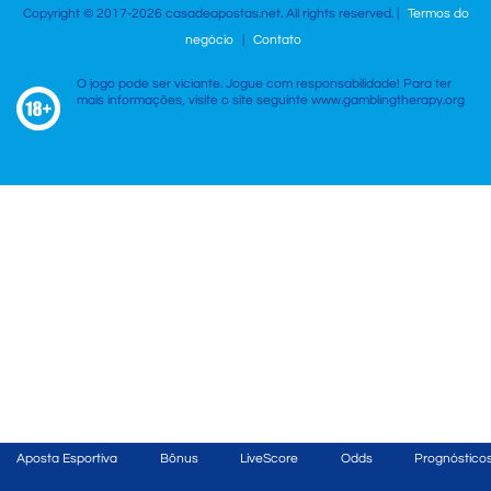
Copyright © 2017-2026 casadeapostas.net. All rights reserved. |
Termos do
negócio
|
Contato
O jogo pode ser viciante. Jogue com responsabilidade! Para ter
mais informações, visite o site seguinte www.gamblingtherapy.org
Aposta Esportiva
Bônus
LiveScore
Odds
Prognóstico