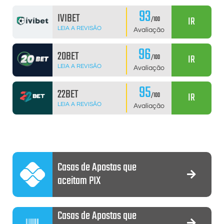
93
IVIBET
IR
/100
LEIA A REVISÃO
Avaliação
96
20BET
IR
/100
LEIA A REVISÃO
Avaliação
95
22BET
IR
/100
LEIA A REVISÃO
Avaliação
Casas de Apostas que
aceitam PIX
Casas de Apostas que