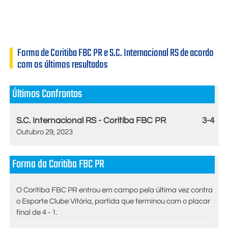
Forma de Coritiba FBC PR e S.C. Internacional RS de acordo
com os últimos resultados
Últimos Confrontos
S.C. Internacional RS - Coritiba FBC PR
3-4
Outubro 29, 2023
Forma da Coritiba FBC PR
O Coritiba FBC PR entrou em campo pela última vez contra
o Esporte Clube Vitória, partida que terminou com o placar
final de 4 - 1.