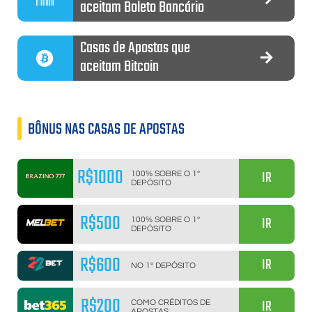
aceitam Boleto Bancário
Casas de Apostas que
aceitam Bitcoin
BÔNUS NAS CASAS DE APOSTAS
R$1000
IR
100% SOBRE O 1º
DEPÓSITO
R$500
IR
100% SOBRE O 1º
DEPÓSITO
R$600
IR
NO 1º DEPÓSITO
R$200
IR
COMO CRÉDITOS DE
APOSTAS