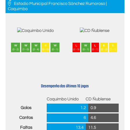
Estadio Municipal Francisco Sánchez Rumoroso |
Coquimbo
W
W
W
E
W
L
W
L
E
E
(0 - 2)
(1 - 0)
(2 - 4)
(0 - 0)
(0 - 1)
(2 - 3)
(0 - 1)
(0 - 1)
(2 - 2)
(1 - 1)
Desempenho dos últimos 10 jogos
Coquimbo Unido
CD Ñublense
Golos
1.2
0.9
Cantos
6
4.6
Faltas
13.4
11.5