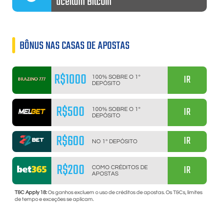
aceitam Bitcoin
BÔNUS NAS CASAS DE APOSTAS
R$1000
IR
100% SOBRE O 1º
DEPÓSITO
R$500
IR
100% SOBRE O 1º
DEPÓSITO
R$600
IR
NO 1º DEPÓSITO
R$200
IR
COMO CRÉDITOS DE
APOSTAS
T&C Apply 18:
Os ganhos excluem o uso de créditos de apostas. Os T&Cs, limites
de tempo e exceções se aplicam.