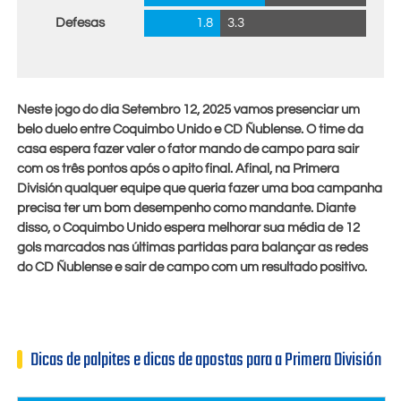
Defesas
1.8
3.3
Neste jogo do dia
Setembro 12, 2025
vamos presenciar um
belo duelo entre Coquimbo Unido e CD Ñublense. O time da
casa espera fazer valer o fator mando de campo para sair
com os três pontos após o apito final. Afinal, na Primera
División qualquer equipe que queria fazer uma boa campanha
precisa ter um bom desempenho como mandante. Diante
disso, o Coquimbo Unido espera melhorar sua média de 12
gols marcados nas últimas partidas para balançar as redes
do CD Ñublense e sair de campo com um resultado positivo.
Dicas de palpites e dicas de apostas para a Primera División