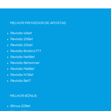
MELHOR PROVEDOR DE APOSTAS
Revisão Ivibet
Revisão 20Bet
Revisão 22bet
Revisão Brazino777
Revisão NetBet
Revisão Betwinner
Revisão MelBet
Revisão N1Bet
Revisão Bet7
MELHOR BÔNUS
Bônus 22Bet