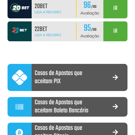
96
20BET
IR
/100
LEIA A REVISÃO
Avaliação
95
22BET
IR
/100
LEIA A REVISÃO
Avaliação
Casas de Apostas que
aceitam PIX
Casas de Apostas que
aceitam Boleto Bancário
Casas de Apostas que