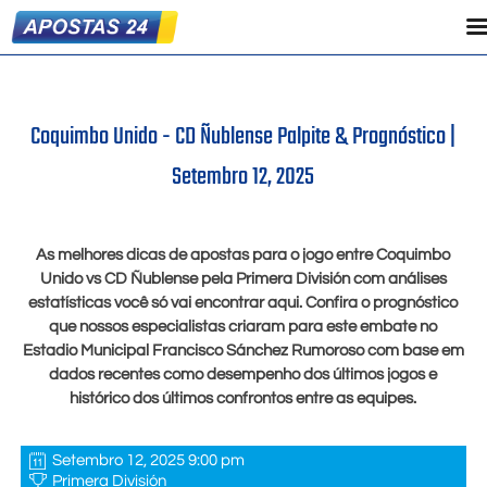
Coquimbo Unido - CD Ñublense Palpite & Prognóstico |
Setembro 12, 2025
As melhores dicas de apostas para o jogo entre Coquimbo
Unido vs CD Ñublense pela Primera División com análises
estatísticas você só vai encontrar aqui. Confira o prognóstico
que nossos especialistas criaram para este embate no
Estadio Municipal Francisco Sánchez Rumoroso com base em
dados recentes como desempenho dos últimos jogos e
histórico dos últimos confrontos entre as equipes.
Setembro 12, 2025 9:00 pm
Primera División