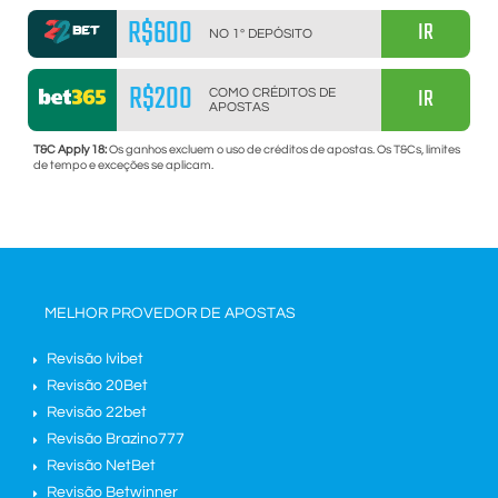
R$600
IR
NO 1º DEPÓSITO
R$200
IR
COMO CRÉDITOS DE
APOSTAS
T&C Apply 18:
Os ganhos excluem o uso de créditos de apostas. Os T&Cs, limites
de tempo e exceções se aplicam.
MELHOR PROVEDOR DE APOSTAS
Revisão Ivibet
Revisão 20Bet
Revisão 22bet
Revisão Brazino777
Revisão NetBet
Revisão Betwinner