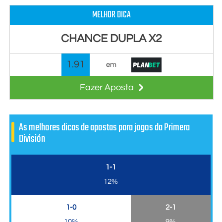
MELHOR DICA
CHANCE DUPLA X2
1.91
em
Fazer Aposta
As melhores dicas de apostas para jogos da Primera
División
1-1
12%
1-0
2-1
10%
9%