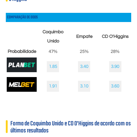
COMPARAÇÃO DE ODDS
Coquimbo
Empate
CD O'Higgins
Unido
Probabilidade
47%
25%
28%
1.85
3.40
3.90
1.91
3.10
3.60
Forma de Coquimbo Unido e CD O'Higgins de acordo com os
últimos resultados