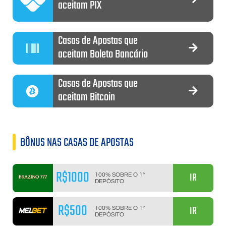
aceitam PIX
Casas de Apostas que
aceitam Boleto Bancário
Casas de Apostas que
aceitam Bitcoin
BÔNUS NAS CASAS DE APOSTAS
R$1000
IR
100% SOBRE O 1º
DEPÓSITO
R$500
IR
100% SOBRE O 1º
DEPÓSITO