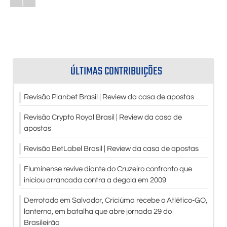
ÚLTIMAS CONTRIBUIÇÕES
Revisão Planbet Brasil | Review da casa de apostas
Revisão Crypto Royal Brasil | Review da casa de
apostas
Revisão BetLabel Brasil | Review da casa de apostas
Fluminense revive diante do Cruzeiro confronto que
iniciou arrancada contra a degola em 2009
Derrotado em Salvador, Criciúma recebe o Atlético-GO,
lanterna, em batalha que abre jornada 29 do
Brasileirão