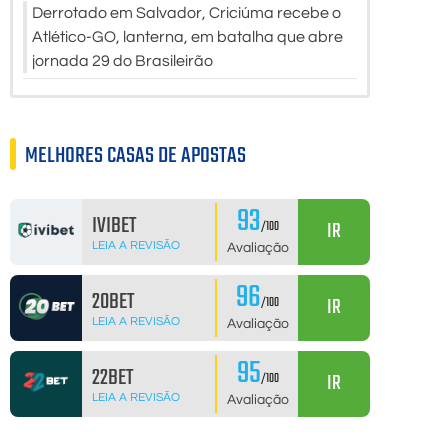
Derrotado em Salvador, Criciúma recebe o
Atlético-GO, lanterna, em batalha que abre
jornada 29 do Brasileirão
MELHORES CASAS DE APOSTAS
93
IVIBET
IR
/100
LEIA A REVISÃO
Avaliação
96
20BET
IR
/100
LEIA A REVISÃO
Avaliação
95
22BET
IR
/100
LEIA A REVISÃO
Avaliação