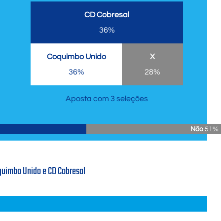
CD Cobresal
36%
Coquimbo Unido
X
36%
28%
Aposta com 3 seleções
Não
51%
oquimbo Unido e CD Cobresal