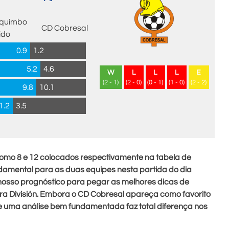
quimbo
CD Cobresal
ido
0.9
1.2
5.2
4.6
W
L
L
L
E
(2 - 1)
(2 - 0)
(0 - 1)
(1 - 0)
(2 - 2)
9.8
10.1
1.2
3.5
omo 8 e 12 colocados respectivamente na tabela de
undamental para as duas equipes nesta partida do dia
osso prognóstico para pegar as melhores dicas de
ra División. Embora o CD Cobresal apareça como favorito
e uma análise bem fundamentada faz total diferença nos