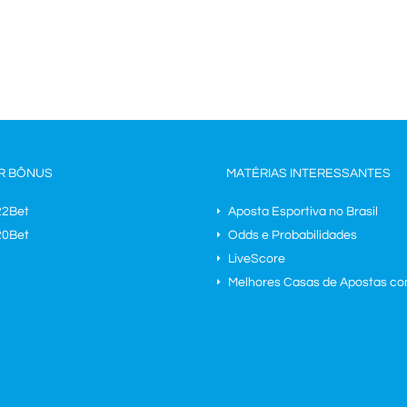
R BÔNUS
MATÉRIAS INTERESSANTES
22Bet
Aposta Esportiva no Brasil
20Bet
Odds e Probabilidades
LiveScore
Melhores Casas de Apostas c