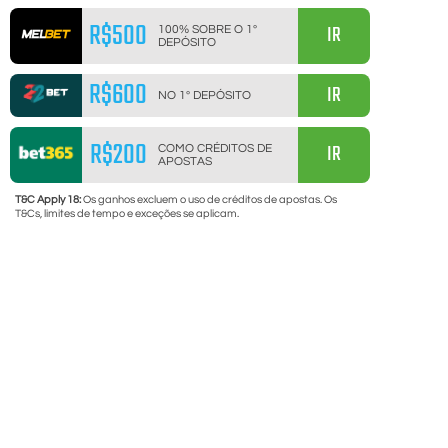
R$500
IR
100% SOBRE O 1º
DEPÓSITO
R$600
IR
NO 1º DEPÓSITO
R$200
IR
COMO CRÉDITOS DE
APOSTAS
T&C Apply 18:
Os ganhos excluem o uso de créditos de apostas. Os
T&Cs, limites de tempo e exceções se aplicam.