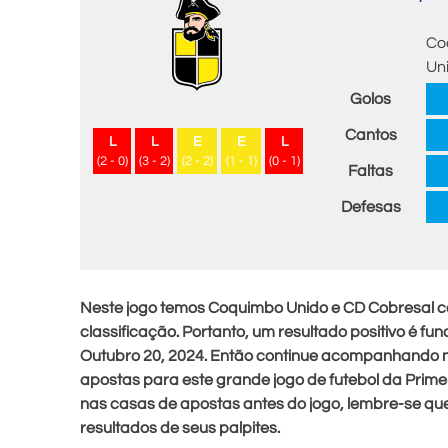
Co
Un
Golos
Cantos
L
L
E
E
L
(2 - 0)
(3 - 2)
(2 - 2)
(1 - 1)
(0 - 1)
Faltas
Defesas
Neste jogo temos Coquimbo Unido e CD Cobresal c
classificação. Portanto, um resultado positivo é f
Outubro 20, 2024
. Então continue acompanhando n
apostas para este grande jogo de futebol da Prime
nas casas de apostas antes do jogo, lembre-se qu
resultados de seus palpites.