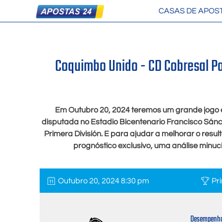
CASAS DE APOS
Coquimbo Unido - CD Cobresal Pa
Em
Outubro 20, 2024
teremos um grande jogo e
disputada no Estadio Bicentenario Francisco Sán
Primera División. E para ajudar a melhorar o res
prognóstico exclusivo, uma análise minuc
Outubro 20, 2024 8:30 pm
Pr
Desempenho 