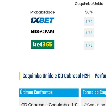
Coquimbo Unido
Probabilidade
36%
1.74
1.78
1.73
Coquimbo Unido e CD Cobresal H2H – Perf
Últimos Confrontos
Forma da Coq
CD Cobresal - Coquimbo
1-0
O Coquimbo 