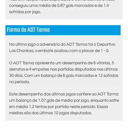
conseguiu uma média de 0.87 gols marcados e de 1.4
sofridos por jogo.
Forma da ADT Tarma
No último jogo o adversário do ADT Tarma foi o Deportivo
Los Chankas, o embate acabou com o placar de 1 - 0.
O ADT Tarma apresenta um desempenho de 6 vitórias, 5
derrotas e 4 empates nas partidas disputadas nos últimos
30 dias. Com um balanço de 6 gols marcados e 12 sofridos
no período.
Este desempenho dos últimos jogos confere ao ADT Tarma
um balanço de 1.07 gols de média por jogo, enquanto sofre
em média 1.2 tentos por partida neste período. Essas
médias são dos últimos 10 jogos disputados.