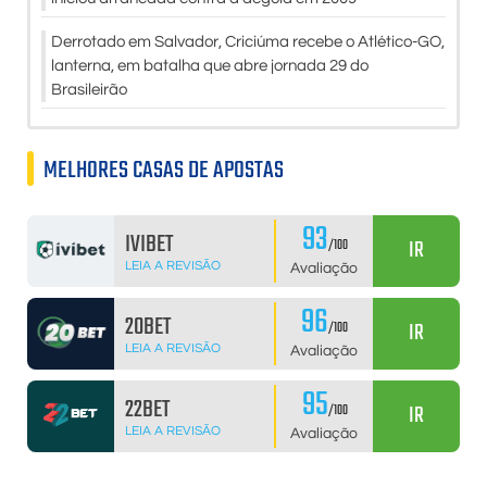
Derrotado em Salvador, Criciúma recebe o Atlético-GO,
lanterna, em batalha que abre jornada 29 do
Brasileirão
MELHORES CASAS DE APOSTAS
93
IVIBET
IR
/100
LEIA A REVISÃO
Avaliação
96
20BET
IR
/100
LEIA A REVISÃO
Avaliação
95
22BET
IR
/100
LEIA A REVISÃO
Avaliação