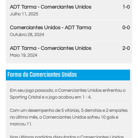
ADT Tarma - Comerciantes Unidos
1-0
Julho 11, 2025
Comerciantes Unidos - ADT Tarma
0-0
Outubro 28, 2024
ADT Tarma - Comerciantes Unidos
2-0
Maio 19, 2024
Forma da Comerciantes Unidos
Em seu jogo passado, o Comerciantes Unidos enfrentou o
Sporting Cristal e o jogo acabou em 1 - 4.
Com um desempenho de 5 vitórias, 5 derrotas e 2 empates
no último mês, o Comerciantes Unidos sofreu 10 gols e
marcou 11.
Nas últimas partidas disputadas o Comerciantes Unidos