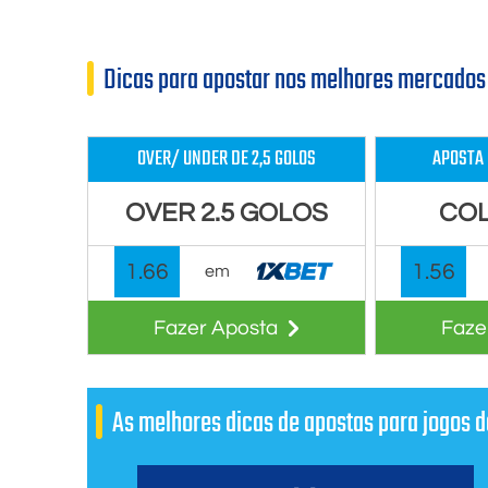
Dicas para apostar nos melhores mercados
OVER/ UNDER DE 2,5 GOLOS
APOSTA 
OVER 2.5 GOLOS
CO
1.66
1.56
em
Fazer Aposta
Faze
As melhores dicas de apostas para jogos d