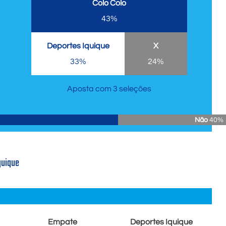
Colo Colo
43%
Deportes Iquique
X
33%
24%
Aposta com 3 seleções
Não
40%
quique
Empate
Deportes Iquique