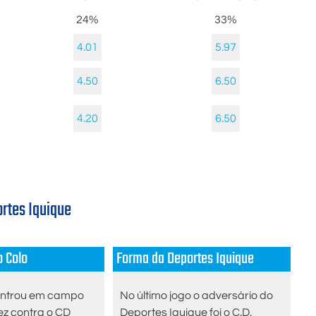
24%
33%
4.01
5.97
4.50
6.50
4.20
6.50
ortes Iquique
o Colo
Forma da Deportes Iquique
 entrou em campo
No último jogo o adversário do
ez contra o CD
Deportes Iquique foi o C.D.