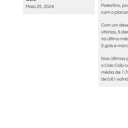
Palestino, p
Maio 25, 2024
com o placar f
Com um des
vitórias, 6 d
no último mês
5 gols e mar
Nas últimas 
o Colo Colo 
média de 1.7
de 0.61 sofri