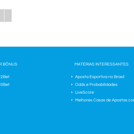
R BÔNUS
MATÉRIAS INTERESSANTES
22Bet
Aposta Esportiva no Brasil
20Bet
Odds e Probabilidades
LiveScore
Melhores Casas de Apostas c