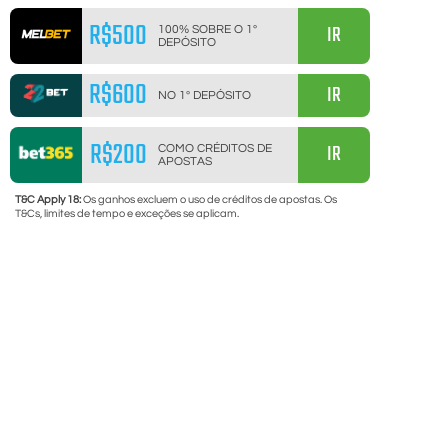
R$500
IR
100% SOBRE O 1º
DEPÓSITO
R$600
IR
NO 1º DEPÓSITO
R$200
IR
COMO CRÉDITOS DE
APOSTAS
T&C Apply 18:
Os ganhos excluem o uso de créditos de apostas. Os
T&Cs, limites de tempo e exceções se aplicam.