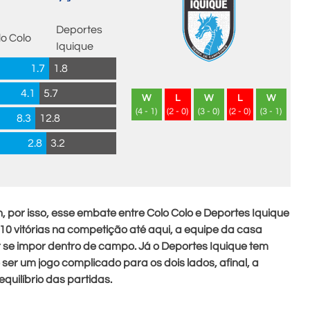
Deportes
lo Colo
Iquique
1.7
1.8
4.1
5.7
W
L
W
L
W
(4 - 1)
(2 - 0)
(3 - 0)
(2 - 0)
(3 - 1)
8.3
12.8
2.8
3.2
, por isso, esse embate entre Colo Colo e Deportes Iquique
10 vitórias na competição até aqui, a equipe da casa
 se impor dentro de campo. Já o Deportes Iquique tem
r um jogo complicado para os dois lados, afinal, a
quilíbrio das partidas.