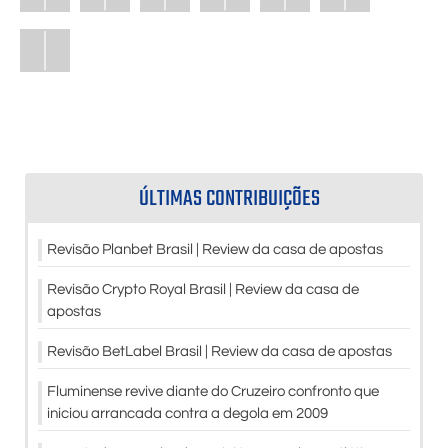
ÚLTIMAS CONTRIBUIÇÕES
Revisão Planbet Brasil | Review da casa de apostas
Revisão Crypto Royal Brasil | Review da casa de
apostas
Revisão BetLabel Brasil | Review da casa de apostas
Fluminense revive diante do Cruzeiro confronto que
iniciou arrancada contra a degola em 2009