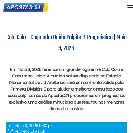
Colo Colo - Coquimbo Unido Palpite & Prognóstico |
Maio
3, 2026
Em
Maio 3, 2026
teremos um grande jogo entre Colo Colo e
Coquimbo Unido. A partida vai ser disputada no Estadio
Monumental David Arellanoe será um confronto válido pela
Primera División. E para ajudar a melhorar o resultado dos
seus palpites nós do Apostas24 preparamos um prognóstico
exclusivo, uma análise minuciosa que resultou nas melhores
dicas de apostas.
Maio 3, 2026 9:30 pm
Primera División