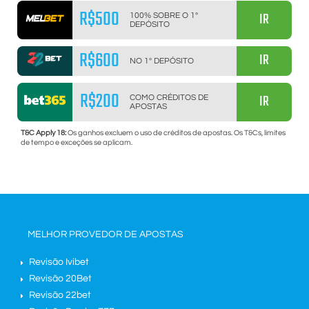
R$500
IR
100% SOBRE O 1º
DEPÓSITO
R$600
IR
NO 1º DEPÓSITO
R$200
IR
COMO CRÉDITOS DE
APOSTAS
T&C Apply 18:
Os ganhos excluem o uso de créditos de apostas. Os T&Cs, limites
de tempo e exceções se aplicam.
MELHOR PROVEDOR DE APOSTAS
Revisão Ivibet
Revisão 20Bet
Revisão 22bet