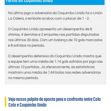
Forma da Coquimbo Unido
No último jogo o adversário do Coquimbo Unido foi o Unión
La Calera, o embate acabou com o placar de 1 - 2.
O Coquimbo Unido apresenta um desempenho de 8
vitórias, 4 derrotas e 2 empates nas partidas disputadas
nos últimos 30 dias. Com um balanço de 10 gols marcados
e 8 sofridos no período.
O desempenho defensivo do Coquimbo Unido mostra que
a equipe tem uma média de 1.14 gols sofridos por jogo nas
últimas 10 partidas. Já ofensivamente, as estatísticas
mostram uma média de 1.64 bolas nas redes adversárias
no mesmo período.
Veja nosso palpite de aposta para o confronto entre Colo
Colo e Coquimbo Unido