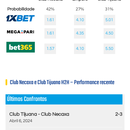
Probabilidade
42%
27%
31%
1.61
4.10
5.01
1.61
4.35
4.50
1.57
4.10
5.50
Club Necaxa e Club Tijuana H2H – Performance recente
Últimos Confrontos
Club Tijuana - Club Necaxa
2-3
Abril 6, 2024