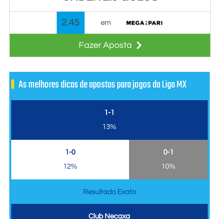
2.45
em
Fazer Aposta
As melhores dicas de apostas para jogos da Liga MX
1-1
13%
1-0
0-1
12%
10%
Resultado Exato
Club Necaxa