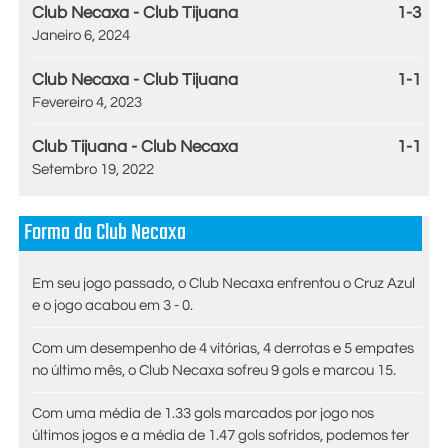
Club Necaxa - Club Tijuana
1-3
Janeiro 6, 2024
Club Necaxa - Club Tijuana
1-1
Fevereiro 4, 2023
Club Tijuana - Club Necaxa
1-1
Setembro 19, 2022
Forma da Club Necaxa
Em seu jogo passado, o Club Necaxa enfrentou o Cruz Azul
e o jogo acabou em 3 - 0.
Com um desempenho de 4 vitórias, 4 derrotas e 5 empates
no último mês, o Club Necaxa sofreu 9 gols e marcou 15.
Com uma média de 1.33 gols marcados por jogo nos
últimos jogos e a média de 1.47 gols sofridos, podemos ter