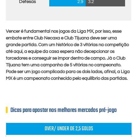
Defesas
2.9
3.2
Vencer é fundamental nos jogos da Liga MX, por isso, esse
embate entre Club Necaxa e Club Tijuana deve ser uma
grande partida. Com um histórico de 3 vitórias na competição
até aqui, a equipe da casa espera não decepcionar os
torcedores e conseguir se impor dentro de campo. Já o Club
Tijuana tem uma campanha de 5 vitórias no campeonato.
Pode ser um jogo complicado para os dois lados, afinal, a Liga
MX é um campeonato conhecido pelo equilíbrio das partidas.
Dicas para apostar nos melhores mercados pré-jogo
OVER/ UNDER DE 2,5 GOLOS