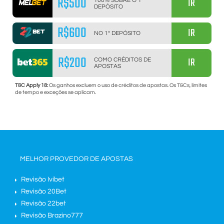
R$500
IR
100% SOBRE O 1º
DEPÓSITO
R$600
IR
NO 1º DEPÓSITO
R$200
IR
COMO CRÉDITOS DE
APOSTAS
T&C Apply 18:
Os ganhos excluem o uso de créditos de apostas. Os T&Cs, limites
de tempo e exceções se aplicam.
MELHOR PROVEDOR DE APOSTAS
Revisão Ivibet
Revisão 20Bet
Revisão 22bet
Revisão Brazino777