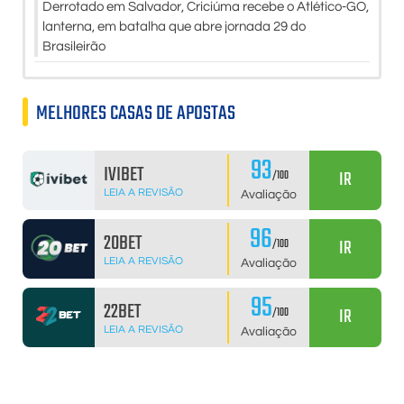
Derrotado em Salvador, Criciúma recebe o Atlético-GO,
lanterna, em batalha que abre jornada 29 do
Brasileirão
MELHORES CASAS DE APOSTAS
93
IVIBET
IR
/100
LEIA A REVISÃO
Avaliação
96
20BET
IR
/100
LEIA A REVISÃO
Avaliação
95
22BET
IR
/100
LEIA A REVISÃO
Avaliação