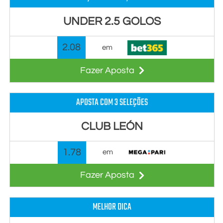
UNDER 2.5 GOLOS
2.08
em
Fazer Aposta
APOSTA COM 3 SELEÇÕES
CLUB LEÓN
1.78
em
Fazer Aposta
MELHOR DICA