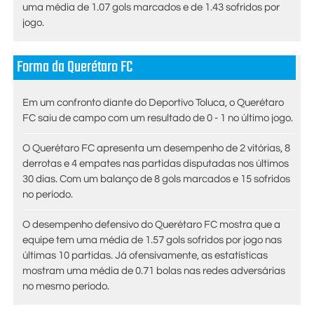
uma média de 1.07 gols marcados e de 1.43 sofridos por
jogo.
Forma da Querétaro FC
Em um confronto diante do Deportivo Toluca, o Querétaro
FC saiu de campo com um resultado de 0 - 1 no último jogo.
O Querétaro FC apresenta um desempenho de 2 vitórias, 8
derrotas e 4 empates nas partidas disputadas nos últimos
30 dias. Com um balanço de 8 gols marcados e 15 sofridos
no período.
O desempenho defensivo do Querétaro FC mostra que a
equipe tem uma média de 1.57 gols sofridos por jogo nas
últimas 10 partidas. Já ofensivamente, as estatísticas
mostram uma média de 0.71 bolas nas redes adversárias
no mesmo período.