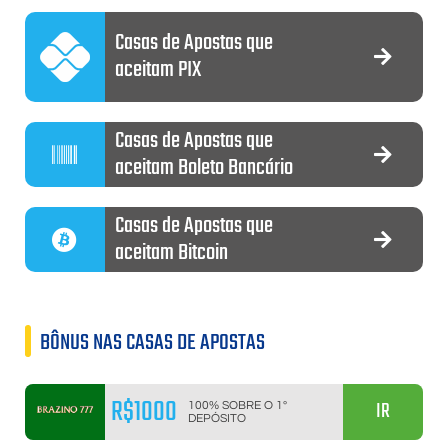
Casas de Apostas que
aceitam PIX
Casas de Apostas que
aceitam Boleto Bancário
Casas de Apostas que
aceitam Bitcoin
BÔNUS NAS CASAS DE APOSTAS
R$1000
IR
100% SOBRE O 1º
DEPÓSITO