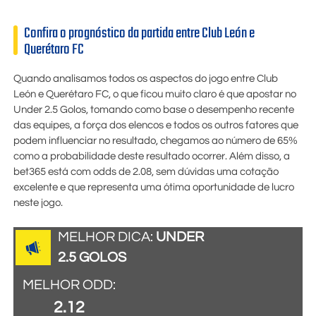
Confira o prognóstico da partida entre Club León e
Querétaro FC
Quando analisamos todos os aspectos do jogo entre Club
León e Querétaro FC, o que ficou muito claro é que apostar no
Under 2.5 Golos, tomando como base o desempenho recente
das equipes, a força dos elencos e todos os outros fatores que
podem influenciar no resultado, chegamos ao número de 65%
como a probabilidade deste resultado ocorrer. Além disso, a
bet365
está com odds de
2.08
, sem dúvidas uma cotação
excelente e que representa uma ótima oportunidade de lucro
neste jogo.
MELHOR DICA:
UNDER
2.5 GOLOS
MELHOR ODD:
2.12