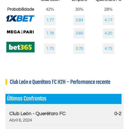
Probabilidade
42%
30%
28%
1.77
3.84
4.17
1.78
3.60
4.20
1.75
3.70
4.75
Club León e Querétaro FC H2H – Performance recente
Últimos Confrontos
Club León - Querétaro FC
0-2
Abril 6, 2024