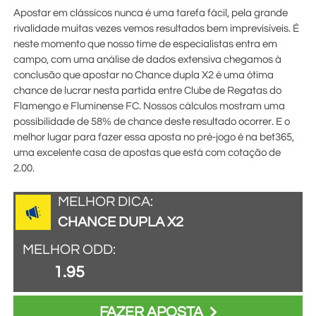
Apostar em clássicos nunca é uma tarefa fácil, pela grande
rivalidade muitas vezes vemos resultados bem imprevisíveis. É
neste momento que nosso time de especialistas entra em
campo, com uma análise de dados extensiva chegamos à
conclusão que apostar no Chance dupla X2 é uma ótima
chance de lucrar nesta partida entre Clube de Regatas do
Flamengo e Fluminense FC. Nossos cálculos mostram uma
possibilidade de 58% de chance deste resultado ocorrer. E o
melhor lugar para fazer essa aposta no pré-jogo é na
bet365
,
uma excelente casa de apostas que está com cotação de
2.00
.
MELHOR DICA:
CHANCE DUPLA X2
MELHOR ODD:
1.95
FAZER APOSTA