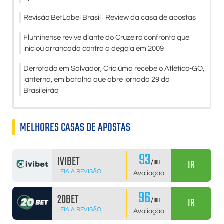
Revisão BetLabel Brasil | Review da casa de apostas
Fluminense revive diante do Cruzeiro confronto que
iniciou arrancada contra a degola em 2009
Derrotado em Salvador, Criciúma recebe o Atlético-GO,
lanterna, em batalha que abre jornada 29 do
Brasileirão
MELHORES CASAS DE APOSTAS
93
IVIBET
IR
/100
LEIA A REVISÃO
Avaliação
96
20BET
IR
/100
LEIA A REVISÃO
Avaliação