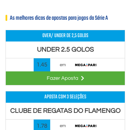
As melhores dicas de apostas para jogos da Série A
OVER/ UNDER DE 2,5 GOLOS
UNDER 2.5 GOLOS
1.45
em
Fazer Aposta
APOSTA COM 3 SELEÇÕES
CLUBE DE REGATAS DO FLAMENGO
1.78
em