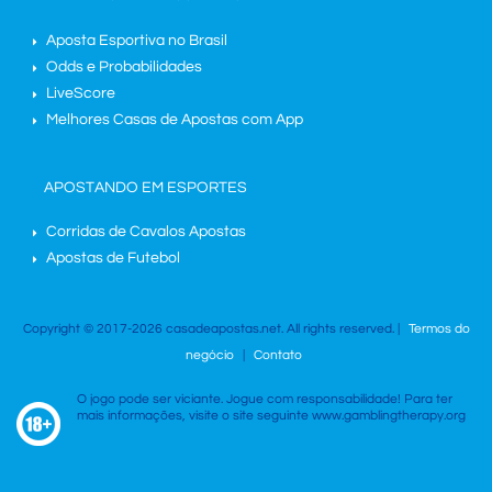
Aposta Esportiva no Brasil
Odds e Probabilidades
LiveScore
Melhores Casas de Apostas com App
APOSTANDO EM ESPORTES
Corridas de Cavalos Apostas
Apostas de Futebol
Copyright © 2017-2026 casadeapostas.net. All rights reserved. |
Termos do
negócio
|
Contato
O jogo pode ser viciante. Jogue com responsabilidade! Para ter
mais informações, visite o site seguinte www.gamblingtherapy.org