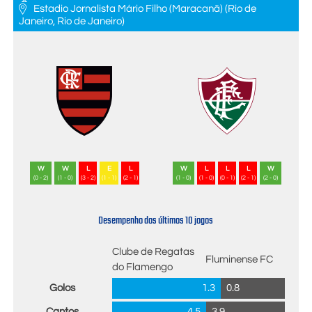
Estadio Jornalista Mário Filho (Maracanã) (Rio de
Janeiro, Rio de Janeiro)
W
W
L
E
L
W
L
L
L
W
(0 - 2)
(1 - 0)
(3 - 2)
(1 - 1)
(2 - 1)
(1 - 0)
(1 - 0)
(0 - 1)
(2 - 1)
(2 - 0)
Desempenho dos últimos 10 jogos
Clube de Regatas
Fluminense FC
do Flamengo
Golos
1.3
0.8
Cantos
4.5
3.9