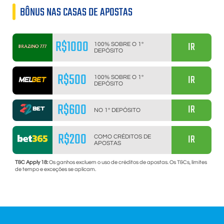
BÔNUS NAS CASAS DE APOSTAS
R$1000
IR
100% SOBRE O 1º
DEPÓSITO
R$500
IR
100% SOBRE O 1º
DEPÓSITO
R$600
IR
NO 1º DEPÓSITO
R$200
IR
COMO CRÉDITOS DE
APOSTAS
T&C Apply 18:
Os ganhos excluem o uso de créditos de apostas. Os T&Cs, limites
de tempo e exceções se aplicam.