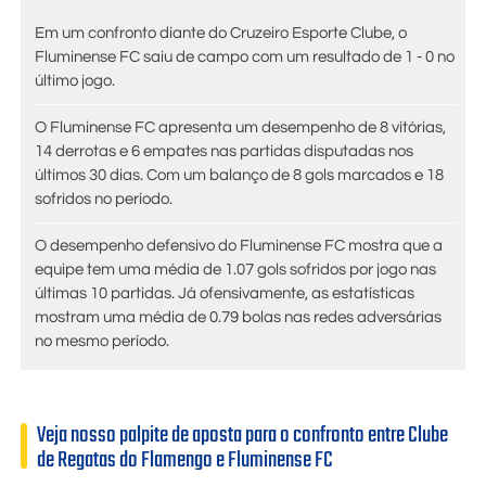
Em um confronto diante do Cruzeiro Esporte Clube, o
Fluminense FC saiu de campo com um resultado de 1 - 0 no
último jogo.
O Fluminense FC apresenta um desempenho de 8 vitórias,
14 derrotas e 6 empates nas partidas disputadas nos
últimos 30 dias. Com um balanço de 8 gols marcados e 18
sofridos no período.
O desempenho defensivo do Fluminense FC mostra que a
equipe tem uma média de 1.07 gols sofridos por jogo nas
últimas 10 partidas. Já ofensivamente, as estatísticas
mostram uma média de 0.79 bolas nas redes adversárias
no mesmo período.
Veja nosso palpite de aposta para o confronto entre Clube
de Regatas do Flamengo e Fluminense FC