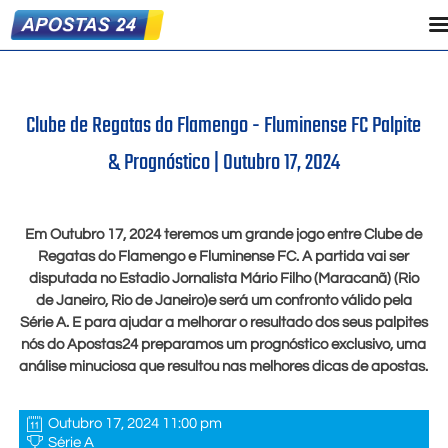
Clube de Regatas do Flamengo - Fluminense FC Palpite
& Prognóstico |
Outubro 17, 2024
Em
Outubro 17, 2024
teremos um grande jogo entre Clube de
Regatas do Flamengo e Fluminense FC. A partida vai ser
disputada no Estadio Jornalista Mário Filho (Maracanã) (Rio
de Janeiro, Rio de Janeiro)e será um confronto válido pela
Série A. E para ajudar a melhorar o resultado dos seus palpites
nós do Apostas24 preparamos um prognóstico exclusivo, uma
análise minuciosa que resultou nas melhores dicas de apostas.
Outubro 17, 2024 11:00 pm
Série A