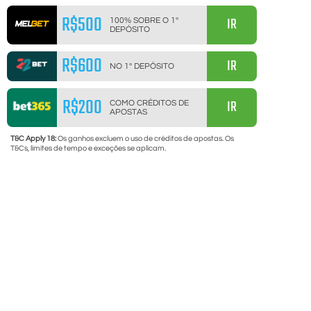
R$500
IR
100% SOBRE O 1º
DEPÓSITO
R$600
IR
NO 1º DEPÓSITO
R$200
IR
COMO CRÉDITOS DE
APOSTAS
T&C Apply 18:
Os ganhos excluem o uso de créditos de apostas. Os
T&Cs, limites de tempo e exceções se aplicam.