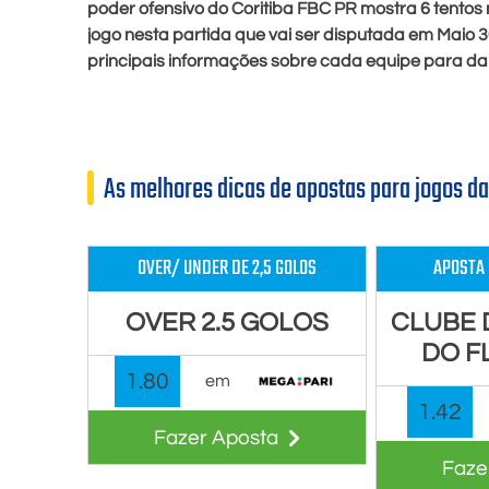
poder ofensivo do Coritiba FBC PR mostra 6 tento
jogo nesta partida que vai ser disputada em
Maio 3
principais informações sobre cada equipe para dar 
As melhores dicas de apostas para jogos da
OVER/ UNDER DE 2,5 GOLOS
APOSTA 
OVER 2.5 GOLOS
CLUBE 
DO 
1.80
em
1.42
Fazer Aposta
Faze