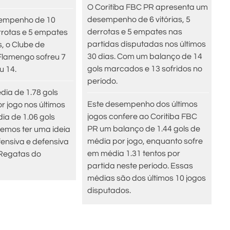
O Coritiba FBC PR apresenta um
desempenho de 6 vitórias, 5
empenho de 10
derrotas e 5 empates nas
errotas e 5 empates
partidas disputadas nos últimos
s, o Clube de
30 dias. Com um balanço de 14
Flamengo sofreu 7
gols marcados e 13 sofridos no
u 14.
período.
ia de 1.78 gols
Este desempenho dos últimos
 jogo nos últimos
jogos confere ao Coritiba FBC
ia de 1.06 gols
PR um balanço de 1.44 gols de
demos ter uma ideia
média por jogo, enquanto sofre
fensiva e defensiva
em média 1.31 tentos por
 Regatas do
partida neste período. Essas
médias são dos últimos 10 jogos
disputados.