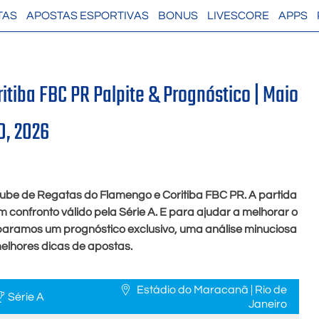
TAS
APOSTAS ESPORTIVAS
BONUS
LIVESCORE
APPS
itiba FBC PR Palpite & Prognóstico |
Maio
0, 2026
ube de Regatas do Flamengo e Coritiba FBC PR. A partida
 confronto válido pela Série A. E para ajudar a melhorar o
paramos um prognóstico exclusivo, uma análise minuciosa
elhores dicas de apostas.
Estádio do Maracanã | Rio de
Série A
Janeiro