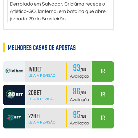
Derrotado em Salvador, Criciúma recebe o
Atlético-GO, lanterna, em batalha que abre
jornada 29 do Brasileirão
MELHORES CASAS DE APOSTAS
93
IVIBET
IR
/100
LEIA A REVISÃO
Avaliação
96
20BET
IR
/100
LEIA A REVISÃO
Avaliação
95
22BET
IR
/100
LEIA A REVISÃO
Avaliação