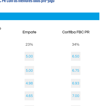
BC PR com as melhores odds pré-jogo
o
Empate
Coritiba FBC PR
23%
34%
5.00
6.50
5.00
6.75
4.98
6.93
4.65
7.00