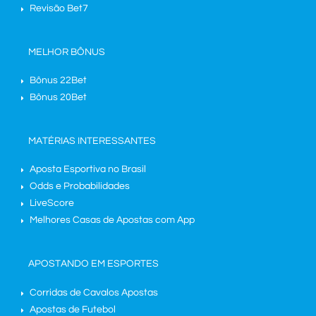
Revisão Bet7
MELHOR BÔNUS
Bônus 22Bet
Bônus 20Bet
MATÉRIAS INTERESSANTES
Aposta Esportiva no Brasil
Odds e Probabilidades
LiveScore
Melhores Casas de Apostas com App
APOSTANDO EM ESPORTES
Corridas de Cavalos Apostas
Apostas de Futebol