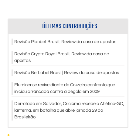
ÚLTIMAS CONTRIBUIÇÕES
Revisão Planbet Brasil | Review da casa de apostas
Revisão Crypto Royal Brasil | Review da casa de
apostas
Revisão BetLabel Brasil | Review da casa de apostas
Fluminense revive diante do Cruzeiro confronto que
iniciou arrancada contra a degola em 2009
Derrotado em Salvador, Criciúma recebe o Atlético-GO,
lanterna, em batalha que abre jornada 29 do
Brasileirão