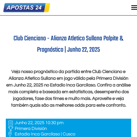
Club Cienciano - Alianza Atletico Sullana Palpite &
Prognóstico |
Junho 22, 2025
Veja nosso prognóstico da partida entre Club Cienciano e
Alianza Atletico Sullana em jogo válido pela Primera División
em
Junho 22, 2025
no Estadio Inca Garcilaso. Confira a análise
mais completa e baseada em estatísticas, desempenho dos
jogadores, fase dos times e muito mais. Aproveite e veja
também quais são as melhores odds para este confronto.
Junho 22, 2025 10:30 pm
Primera División
Estadio Inca Garcilaso | Cusco