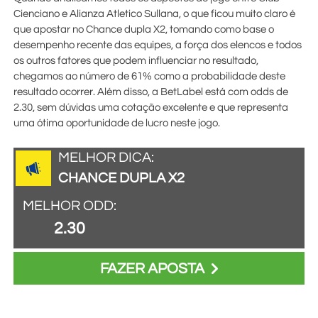
Cienciano e Alianza Atletico Sullana, o que ficou muito claro é
que apostar no Chance dupla X2, tomando como base o
desempenho recente das equipes, a força dos elencos e todos
os outros fatores que podem influenciar no resultado,
chegamos ao número de 61% como a probabilidade deste
resultado ocorrer. Além disso, a
BetLabel
está com odds de
2.30
, sem dúvidas uma cotação excelente e que representa
uma ótima oportunidade de lucro neste jogo.
MELHOR DICA:
CHANCE DUPLA X2
MELHOR ODD:
2.30
FAZER APOSTA