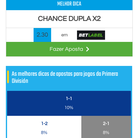
MELHOR DICA
CHANCE DUPLA X2
2.30
em
Fazer Aposta
As melhores dicas de apostas para jogos da Primera
División
1-1
10%
1-2
2-1
8%
8%