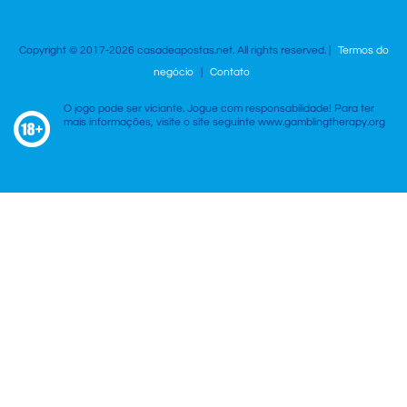
Copyright © 2017-2026 casadeapostas.net. All rights reserved. |
Termos do
negócio
|
Contato
O jogo pode ser viciante. Jogue com responsabilidade! Para ter
mais informações, visite o site seguinte www.gamblingtherapy.org