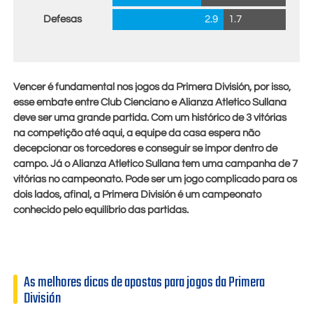
Defesas
2.9
1.7
Vencer é fundamental nos jogos da Primera División, por isso,
esse embate entre Club Cienciano e Alianza Atletico Sullana
deve ser uma grande partida. Com um histórico de 3 vitórias
na competição até aqui, a equipe da casa espera não
decepcionar os torcedores e conseguir se impor dentro de
campo. Já o Alianza Atletico Sullana tem uma campanha de 7
vitórias no campeonato. Pode ser um jogo complicado para os
dois lados, afinal, a Primera División é um campeonato
conhecido pelo equilíbrio das partidas.
As melhores dicas de apostas para jogos da Primera
División