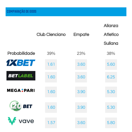
COMPARAÇÃO DE ODDS
Alianza
Club Cienciano
Empate
Atletico
Sullana
Probabilidade
39%
23%
38%
1.61
3.60
5.60
1.60
3.60
6.25
1.60
3.90
5.30
1.60
3.90
5.30
1.57
3.60
5.80