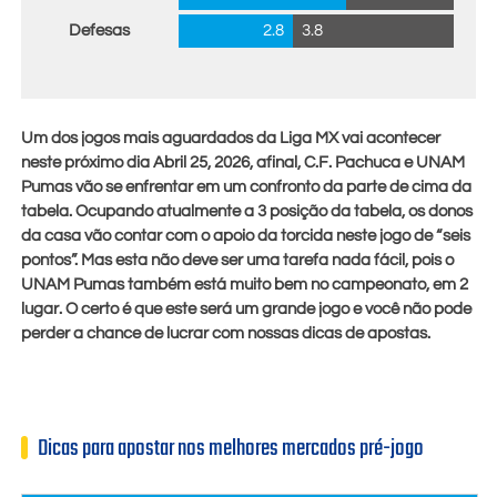
Defesas
2.8
3.8
Um dos jogos mais aguardados da Liga MX vai acontecer
neste próximo dia
Abril 25, 2026
, afinal, C.F. Pachuca e UNAM
Pumas vão se enfrentar em um confronto da parte de cima da
tabela. Ocupando atualmente a 3 posição da tabela, os donos
da casa vão contar com o apoio da torcida neste jogo de “seis
pontos”. Mas esta não deve ser uma tarefa nada fácil, pois o
UNAM Pumas também está muito bem no campeonato, em 2
lugar. O certo é que este será um grande jogo e você não pode
perder a chance de lucrar com nossas dicas de apostas.
Dicas para apostar nos melhores mercados pré-jogo