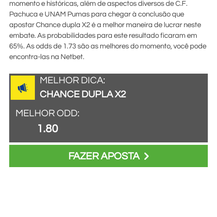
momento e históricas, além de aspectos diversos de C.F.
Pachuca e UNAM Pumas para chegar à conclusão que
apostar Chance dupla X2 é a melhor maneira de lucrar neste
embate. As probabilidades para este resultado ficaram em
65%. As odds de
1.73
são as melhores do momento, você pode
encontra-las na
Netbet
.
MELHOR DICA:
CHANCE DUPLA X2
MELHOR ODD:
1.80
FAZER APOSTA