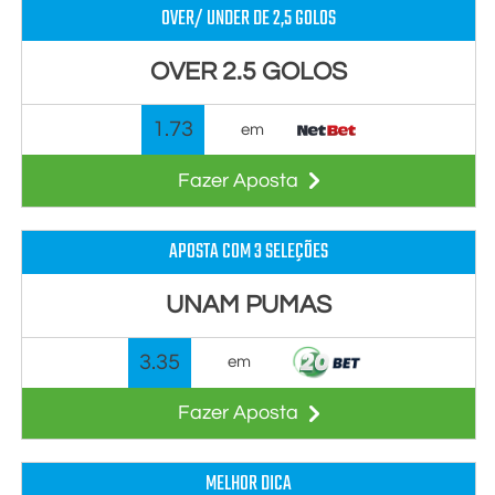
OVER/ UNDER DE 2,5 GOLOS
OVER 2.5 GOLOS
1.73
em
Fazer Aposta
APOSTA COM 3 SELEÇÕES
UNAM PUMAS
3.35
em
Fazer Aposta
MELHOR DICA