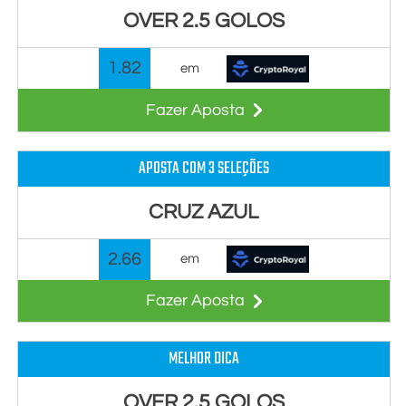
OVER 2.5 GOLOS
1.82
em
Fazer Aposta
APOSTA COM 3 SELEÇÕES
CRUZ AZUL
2.66
em
Fazer Aposta
MELHOR DICA
OVER 2.5 GOLOS