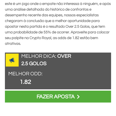
este é um jogo onde o empate não interessa à ninguém, e após
uma análise detalhada do histórico de confrontos e
desempenho recente das equipes, nossos especialistas
chegaram à conclusão que a melhor oportunidade para
apostar nesta partida é o resultado Over 2.5 Golos, que tem
uma probabilidade de 55% de ocorrer. Aproveite para colocar
seu palpite na
Crypto Royal
, as odds de
1.82
estão bem
atrativas.
MELHOR DICA:
OVER
2.5 GOLOS
MELHOR ODD:
1.82
FAZER APOSTA