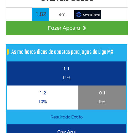
1.82
em
Fazer Aposta
As melhores dicas de apostas para jogos da Liga MX
1-1
11%
1-2
0-1
10%
9%
Resultado Exato
Cruz Azul