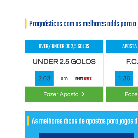
Prognósticos com as melhores odds para o j
OVER/ UNDER DE 2,5 GOLOS
APOSTA 
UNDER 2.5 GOLOS
F.C
2.03
1.36
em
Fazer Aposta
Faze
As melhores dicas de apostas para jogos d