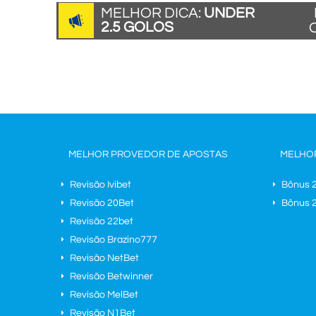
MELHOR DICA:
UNDER
2.5 GOLOS
MELHOR PROVEDOR DE APOSTAS
MELHO
Revisão Ivibet
Bônus 
Revisão 20Bet
Bônus 
Revisão 22bet
Revisão Brazino777
Revisão NetBet
Revisão Betwinner
Revisão MelBet
Revisão N1Bet