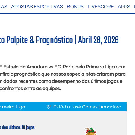
TAS
APOSTAS ESPORTIVAS
BONUS
LIVESCORE
APPS
to Palpite & Prognóstico |
Abril 26, 2026
F. Estrela da Amadora vs F.C. Porto pela Primeira Liga com
Confira o prognóstico que nossos especialistas criaram para
m dados recentes como desempenho dos últimos jogos e
 confrontos entre as equipes.
rimeira Liga
Estádio José Gomes | Amadora
dos últimos 10 jogos