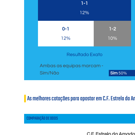
1-1
12%
0-1
1-2
12%
10%
Resultado Exato
Ambas as equipas marcam -
Sim/Não
Sim
50%
As melhores cotações para apostar em C.F. Estrela da Am
COMPARAÇÃO DE ODDS
C.F. Estrela da Amad