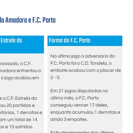
da Amadora e F.C. Porto
 Estrela da
Forma da F.C. Porto
No último jogo o adversário do
F.C. Porto foi o C.D. Tondela, o
passado, o C.F.
embate acabou com o placar de
madora enfrentou o
2 - 0.
e o jogo acabou em
Em 21 jogos disputados no
último mês, o F.C. Porto
 o C.F. Estrela da
conseguiu vencer 17 deles,
u 20 partidas e
enquanto acumulou 1 derrotas e
itórias, 1 derrotas e
ainda 3 empates.
om um total de 14
s e 15 sofridos.
Este desempenho dos últimos