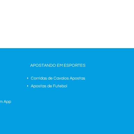
APOSTANDO EM ESPORTES
Corridas de Cavalos Apostas
Apostas de Futebol
om App