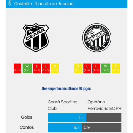
Castelão | Riachão do Jacuípe
L
W
L
L
E
E
L
L
W
E
(2 - 1)
(2 - 1)
(0 - 1)
(2 - 0)
(3 - 3)
(1 - 1)
(2 - 6)
(3 - 0)
(3 - 0)
(0 - 0)
Desempenho dos últimos 10 jogos
Ceará Sporting
Operário
Club
Ferroviário EC PR
Golos
1.1
1
Cantos
5.1
5.9