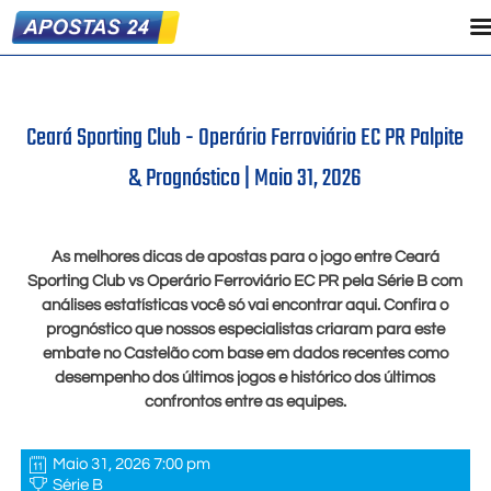
Ceará Sporting Club - Operário Ferroviário EC PR Palpite
& Prognóstico |
Maio 31, 2026
As melhores dicas de apostas para o jogo entre Ceará
Sporting Club vs Operário Ferroviário EC PR pela Série B com
análises estatísticas você só vai encontrar aqui. Confira o
prognóstico que nossos especialistas criaram para este
embate no Castelão com base em dados recentes como
desempenho dos últimos jogos e histórico dos últimos
confrontos entre as equipes.
Maio 31, 2026 7:00 pm
Série B