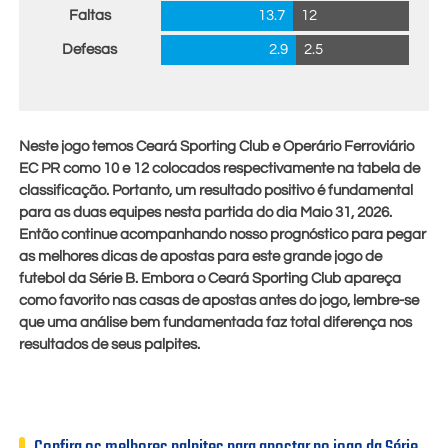
Faltas
13.7
12
Defesas
2.9
2.5
Neste jogo temos Ceará Sporting Club e Operário Ferroviário
EC PR como 10 e 12 colocados respectivamente na tabela de
classificação. Portanto, um resultado positivo é fundamental
para as duas equipes nesta partida do dia
Maio 31, 2026
.
Então continue acompanhando nosso prognóstico para pegar
as melhores dicas de apostas para este grande jogo de
futebol da Série B. Embora o Ceará Sporting Club apareça
como favorito nas casas de apostas antes do jogo, lembre-se
que uma análise bem fundamentada faz total diferença nos
resultados de seus palpites.