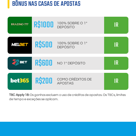
BÔNUS NAS CASAS DE APOSTAS
R$1000
IR
100% SOBRE O 1º
DEPÓSITO
R$500
IR
100% SOBRE O 1º
DEPÓSITO
R$600
IR
NO 1º DEPÓSITO
R$200
IR
COMO CRÉDITOS DE
APOSTAS
T&C Apply 18:
Os ganhos excluem o uso de créditos de apostas. Os T&Cs, limites
de tempo e exceções se aplicam.