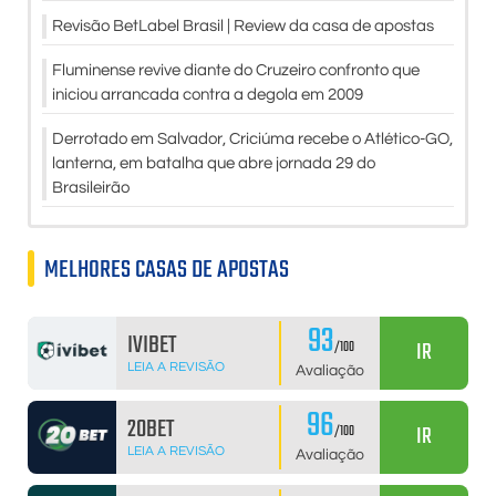
Revisão BetLabel Brasil | Review da casa de apostas
Fluminense revive diante do Cruzeiro confronto que
iniciou arrancada contra a degola em 2009
Derrotado em Salvador, Criciúma recebe o Atlético-GO,
lanterna, em batalha que abre jornada 29 do
Brasileirão
MELHORES CASAS DE APOSTAS
93
IVIBET
IR
/100
LEIA A REVISÃO
Avaliação
96
20BET
IR
/100
LEIA A REVISÃO
Avaliação