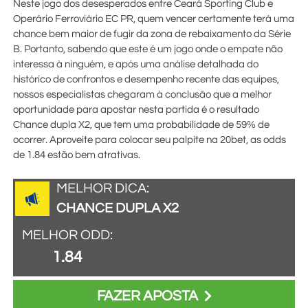
Neste jogo dos desesperados entre Ceará Sporting Club e
Operário Ferroviário EC PR, quem vencer certamente terá uma
chance bem maior de fugir da zona de rebaixamento da Série
B. Portanto, sabendo que este é um jogo onde o empate não
interessa à ninguém, e após uma análise detalhada do
histórico de confrontos e desempenho recente das equipes,
nossos especialistas chegaram à conclusão que a melhor
oportunidade para apostar nesta partida é o resultado
Chance dupla X2, que tem uma probabilidade de 59% de
ocorrer. Aproveite para colocar seu palpite na
20bet
, as odds
de
1.84
estão bem atrativas.
MELHOR DICA:
CHANCE DUPLA X2
MELHOR ODD:
1.84
FAZER APOSTA