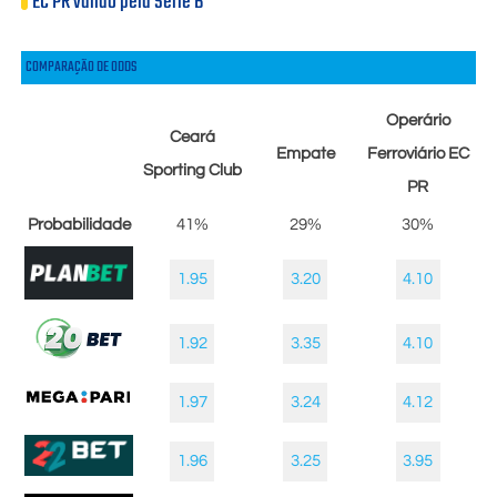
EC PR válido pela Série B
COMPARAÇÃO DE ODDS
Operário
Ceará
Empate
Ferroviário EC
Sporting Club
PR
Probabilidade
41%
29%
30%
1.95
3.20
4.10
1.92
3.35
4.10
1.97
3.24
4.12
1.96
3.25
3.95