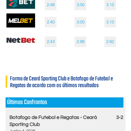
2.48
3.00
3.10
2.40
3.00
3.10
2.43
2.98
2.92
Forma de Ceará Sporting Club e Botafogo de Futebol e
Regatas de acordo com os últimos resultados
Últimos Confrontos
Botafogo de Futebol e Regatas - Ceará
3-2
Sporting Club