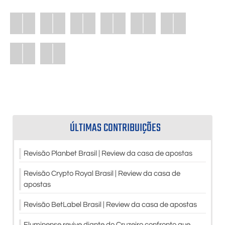
ÚLTIMAS CONTRIBUIÇÕES
Revisão Planbet Brasil | Review da casa de apostas
Revisão Crypto Royal Brasil | Review da casa de
apostas
Revisão BetLabel Brasil | Review da casa de apostas
Fluminense revive diante do Cruzeiro confronto que