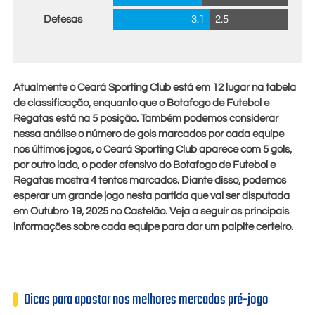
Defesas
3.1
2.5
Atualmente o Ceará Sporting Club está em 12 lugar na tabela
de classificação, enquanto que o Botafogo de Futebol e
Regatas está na 5 posição. Também podemos considerar
nessa análise o número de gols marcados por cada equipe
nos últimos jogos, o Ceará Sporting Club aparece com 5 gols,
por outro lado, o poder ofensivo do Botafogo de Futebol e
Regatas mostra 4 tentos marcados. Diante disso, podemos
esperar um grande jogo nesta partida que vai ser disputada
em
Outubro 19, 2025
no Castelão. Veja a seguir as principais
informações sobre cada equipe para dar um palpite certeiro.
Dicas para apostar nos melhores mercados pré-jogo