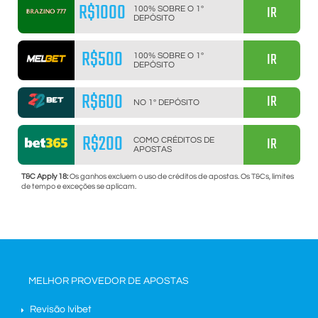
R$1000
IR
100% SOBRE O 1º
DEPÓSITO
R$500
IR
100% SOBRE O 1º
DEPÓSITO
R$600
IR
NO 1º DEPÓSITO
R$200
IR
COMO CRÉDITOS DE
APOSTAS
T&C Apply 18:
Os ganhos excluem o uso de créditos de apostas. Os T&Cs, limites
de tempo e exceções se aplicam.
MELHOR PROVEDOR DE APOSTAS
Revisão Ivibet