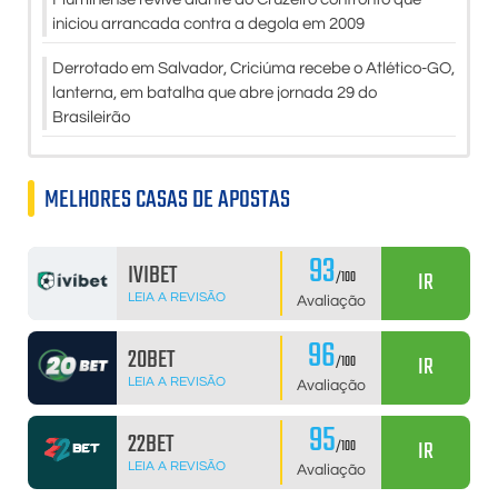
iniciou arrancada contra a degola em 2009
Derrotado em Salvador, Criciúma recebe o Atlético-GO,
lanterna, em batalha que abre jornada 29 do
Brasileirão
MELHORES CASAS DE APOSTAS
93
IVIBET
IR
/100
LEIA A REVISÃO
Avaliação
96
20BET
IR
/100
LEIA A REVISÃO
Avaliação
95
22BET
IR
/100
LEIA A REVISÃO
Avaliação