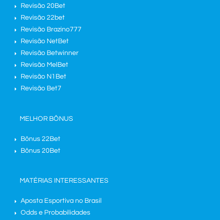
Revisão 20Bet
Revisão 22bet
Revisão Brazino777
Revisão NetBet
Revisão Betwinner
Revisão MelBet
Revisão N1Bet
Revisão Bet7
MELHOR BÔNUS
Bônus 22Bet
Bônus 20Bet
MATÉRIAS INTERESSANTES
Aposta Esportiva no Brasil
Odds e Probabilidades