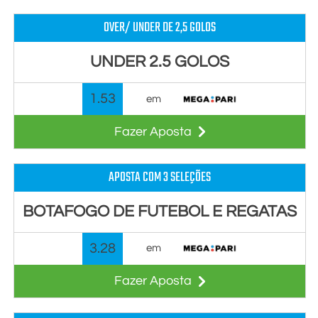
OVER/ UNDER DE 2,5 GOLOS
UNDER 2.5 GOLOS
1.53
em
Fazer Aposta
APOSTA COM 3 SELEÇÕES
BOTAFOGO DE FUTEBOL E REGATAS
3.28
em
Fazer Aposta