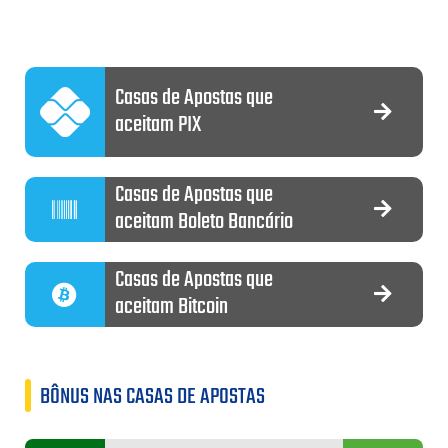
Casas de Apostas que
aceitam PIX
Casas de Apostas que
aceitam Boleto Bancário
Casas de Apostas que
aceitam Bitcoin
BÔNUS NAS CASAS DE APOSTAS