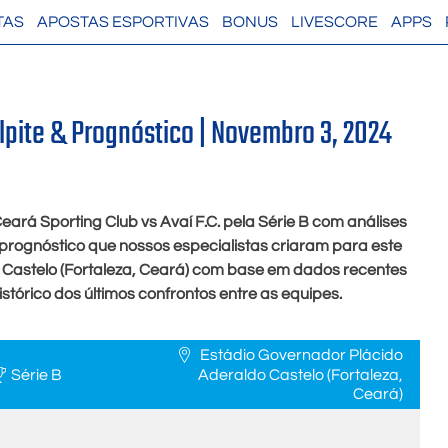
TAS
APOSTAS ESPORTIVAS
BONUS
LIVESCORE
APPS
alpite & Prognóstico |
Novembro 3, 2024
eará Sporting Club vs Avaí F.C. pela Série B com análises
 o prognóstico que nossos especialistas criaram para este
Castelo (Fortaleza, Ceará) com base em dados recentes
tórico dos últimos confrontos entre as equipes.
Estádio Governador Plácido
Série B
Aderaldo Castelo (Fortaleza,
Ceará)