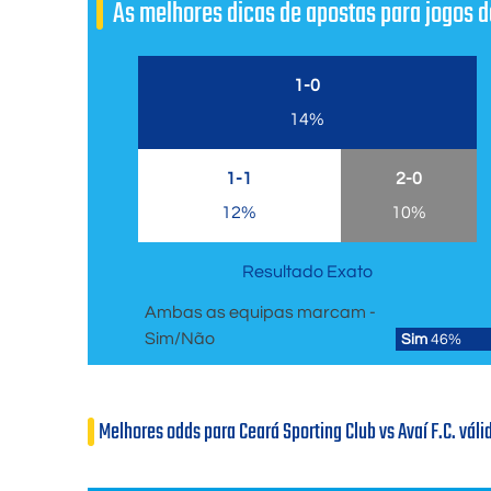
As melhores dicas de apostas para jogos d
1-0
14%
1-1
2-0
12%
10%
Resultado Exato
Ambas as equipas marcam -
Sim/Não
Sim
46%
Melhores odds para Ceará Sporting Club vs Avaí F.C. váli