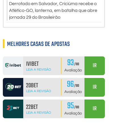
Derrotado em Salvador, Criciúma recebe o
Atlético-GO, lanterna, em batalha que abre
jornada 29 do Brasileirão
MELHORES CASAS DE APOSTAS
93
IVIBET
IR
/100
LEIA A REVISÃO
Avaliação
96
20BET
IR
/100
LEIA A REVISÃO
Avaliação
95
22BET
IR
/100
LEIA A REVISÃO
Avaliação