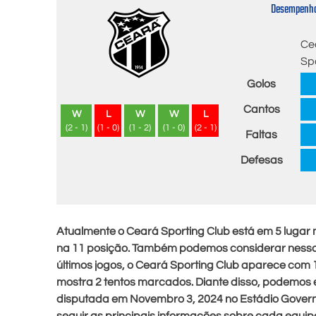
Desempenho 
Ce
Sp
Golos
Cantos
W
L
W
W
L
(2 - 1)
(1 - 0)
(1 - 2)
(1 - 0)
(2 - 1)
Faltas
Defesas
Atualmente o Ceará Sporting Club está em 5 lugar n
na 11 posição. Também podemos considerar nessa
últimos jogos, o Ceará Sporting Club aparece com 10
mostra 2 tentos marcados. Diante disso, podemos 
disputada em
Novembro 3, 2024
no Estádio Govern
seguir as principais informações sobre cada equipe