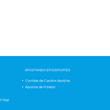
APOSTANDO EM ESPORTES
Corridas de Cavalos Apostas
Apostas de Futebol
om App