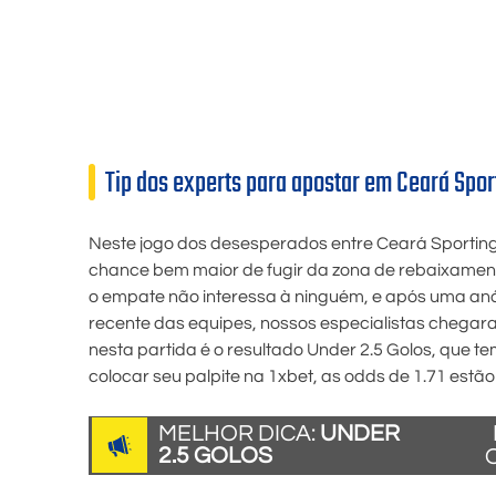
Tip dos experts para apostar em Ceará Sport
Neste jogo dos desesperados entre Ceará Sporting
chance bem maior de fugir da zona de rebaixament
o empate não interessa à ninguém, e após uma aná
recente das equipes, nossos especialistas chegar
nesta partida é o resultado Under 2.5 Golos, que 
colocar seu palpite na
1xbet
, as odds de
1.71
estão
MELHOR DICA:
UNDER
2.5 GOLOS