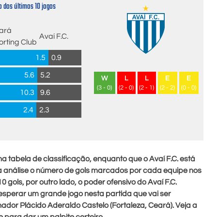
dos últimos 10 jogos
ará
Avaí F.C.
orting Club
1.5
0.9
5.6
5.2
W
L
L
E
E
(3 - 0)
(2 - 0)
(2 - 1)
(2 - 2)
(0 - 0)
10.3
9.6
2.4
2.3
a tabela de classificação, enquanto que o Avaí F.C. está
 análise o número de gols marcados por cada equipe nos
 gols, por outro lado, o poder ofensivo do Avaí F.C.
esperar um grande jogo nesta partida que vai ser
ador Plácido Aderaldo Castelo (Fortaleza, Ceará). Veja a
 para dar um palpite certeiro.