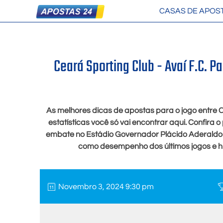
CASAS DE APOS
Ceará Sporting Club - Avaí F.C. P
As melhores dicas de apostas para o jogo entre C
estatísticas você só vai encontrar aqui. Confira
embate no Estádio Governador Plácido Aderaldo 
como desempenho dos últimos jogos e his
Novembro 3, 2024 9:30 pm