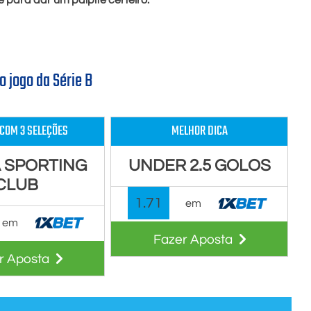
o jogo da Série B
COM 3 SELEÇÕES
MELHOR DICA
 SPORTING
UNDER 2.5 GOLOS
CLUB
1.71
em
em
Fazer Aposta
r Aposta