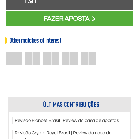
1.91
FAZER APOSTA
Other matches of interest
ÚLTIMAS CONTRIBUIÇÕES
Revisão Planbet Brasil | Review da casa de apostas
Revisão Crypto Royal Brasil | Review da casa de