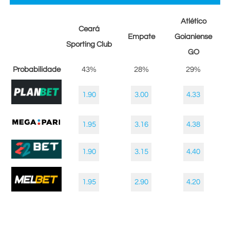
Atlético
Ceará
Empate
Goianiense
Sporting Club
GO
Probabilidade
43%
28%
29%
1.90
3.00
4.33
1.95
3.16
4.38
1.90
3.15
4.40
1.95
2.90
4.20