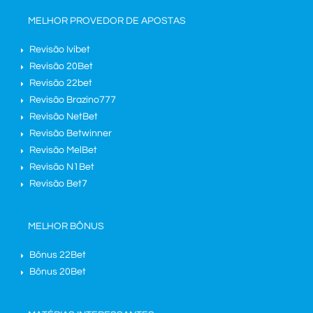
MELHOR PROVEDOR DE APOSTAS
Revisão Ivibet
Revisão 20Bet
Revisão 22bet
Revisão Brazino777
Revisão NetBet
Revisão Betwinner
Revisão MelBet
Revisão N1Bet
Revisão Bet7
MELHOR BÔNUS
Bônus 22Bet
Bônus 20Bet