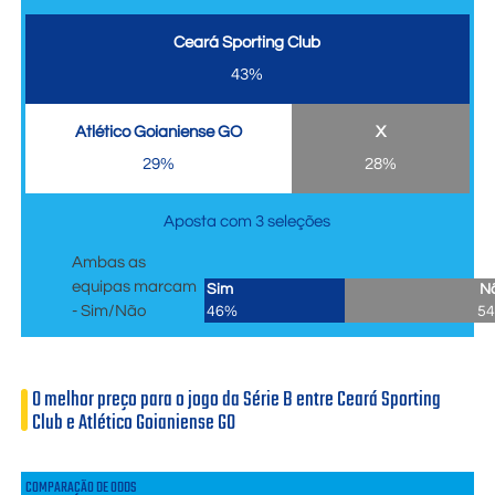
Ceará Sporting Club
43%
Atlético Goianiense GO
X
29%
28%
Aposta com 3 seleções
Ambas as
equipas marcam
Sim
N
- Sim/Não
46%
5
O melhor preço para o jogo da Série B entre Ceará Sporting
Club e Atlético Goianiense GO
COMPARAÇÃO DE ODDS