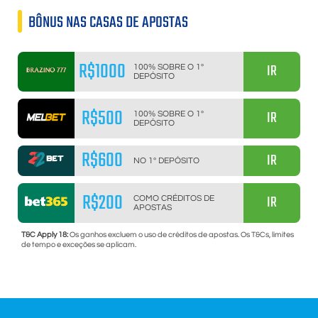
BÔNUS NAS CASAS DE APOSTAS
R$1000
IR
100% SOBRE O 1º
DEPÓSITO
R$500
IR
100% SOBRE O 1º
DEPÓSITO
R$600
IR
NO 1º DEPÓSITO
R$200
IR
COMO CRÉDITOS DE
APOSTAS
T&C Apply 18:
Os ganhos excluem o uso de créditos de apostas. Os T&Cs, limites
de tempo e exceções se aplicam.