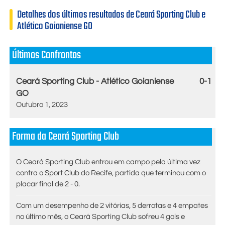
Detalhes dos últimos resultados de Ceará Sporting Club e
Atlético Goianiense GO
Últimos Confrontos
Ceará Sporting Club - Atlético Goianiense
0-1
GO
Outubro 1, 2023
Forma da Ceará Sporting Club
O Ceará Sporting Club entrou em campo pela última vez
contra o Sport Club do Recife, partida que terminou com o
placar final de 2 - 0.
Com um desempenho de 2 vitórias, 5 derrotas e 4 empates
no último mês, o Ceará Sporting Club sofreu 4 gols e