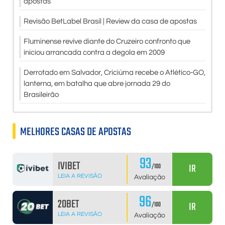
apostas
Revisão BetLabel Brasil | Review da casa de apostas
Fluminense revive diante do Cruzeiro confronto que
iniciou arrancada contra a degola em 2009
Derrotado em Salvador, Criciúma recebe o Atlético-GO,
lanterna, em batalha que abre jornada 29 do
Brasileirão
MELHORES CASAS DE APOSTAS
93
IVIBET
IR
/100
LEIA A REVISÃO
Avaliação
96
20BET
IR
/100
LEIA A REVISÃO
Avaliação