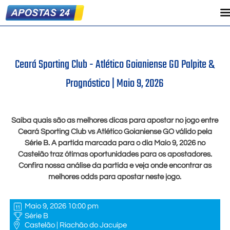
Ceará Sporting Club - Atlético Goianiense GO Palpite &
Prognóstico |
Maio 9, 2026
Saiba quais são as melhores dicas para apostar no jogo entre
Ceará Sporting Club vs Atlético Goianiense GO válido pela
Série B. A partida marcada para o dia
Maio 9, 2026
no
Castelão traz ótimas oportunidades para os apostadores.
Confira nossa análise da partida e veja onde encontrar as
melhores odds para apostar neste jogo.
Maio 9, 2026 10:00 pm
Série B
Castelão | Riachão do Jacuípe