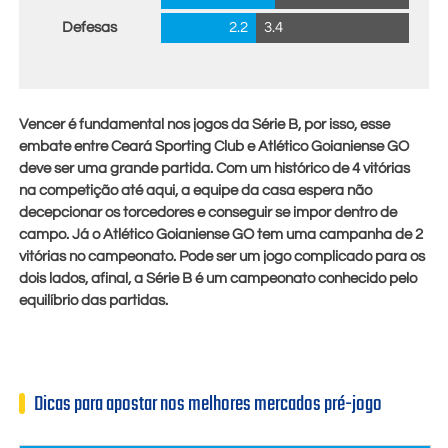
Defesas
2.2
3.4
Vencer é fundamental nos jogos da Série B, por isso, esse
embate entre Ceará Sporting Club e Atlético Goianiense GO
deve ser uma grande partida. Com um histórico de 4 vitórias
na competição até aqui, a equipe da casa espera não
decepcionar os torcedores e conseguir se impor dentro de
campo. Já o Atlético Goianiense GO tem uma campanha de 2
vitórias no campeonato. Pode ser um jogo complicado para os
dois lados, afinal, a Série B é um campeonato conhecido pelo
equilíbrio das partidas.
Dicas para apostar nos melhores mercados pré-jogo