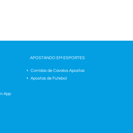
APOSTANDO EM ESPORTES
Corridas de Cavalos Apostas
Apostas de Futebol
om App