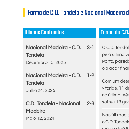
Forma de C.D. Tondela e Nacional Madeira 
Últimos Confrontos
Forma da C.D
Nacional Madeira - C.D.
3-1
O C.D. Tonde
pela última v
Tondela
Porto, parti
Dezembro 15, 2025
o placar final
Nacional Madeira - C.D.
1-2
Com um des
Tondela
vitórias, 11 
Julho 24, 2025
no último mês
sofreu 13 gol
C.D. Tondela - Nacional
2-3
Madeira
Nas últimas 
Maio 12, 2024
o C.D. Tonde
média de 0.8