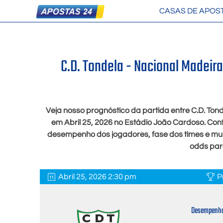
CASAS DE APOS
C.D. Tondela - Nacional Madeira
Veja nosso prognóstico da partida entre C.D. Ton
em
Abril 25, 2026
no Estádio João Cardoso. Conf
desempenho dos jogadores, fase dos times e mui
odds para
Abril 25, 2026 2:30 pm
P
Desempenho 