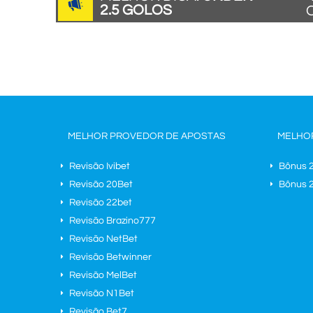
2.5 GOLOS
MELHOR PROVEDOR DE APOSTAS
MELHO
Revisão Ivibet
Bônus 
Revisão 20Bet
Bônus 
Revisão 22bet
Revisão Brazino777
Revisão NetBet
Revisão Betwinner
Revisão MelBet
Revisão N1Bet
Revisão Bet7