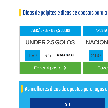
Dicas de palpites e dicas de apostas para a
OVER/ UNDER DE 2,5 GOLOS
APOSTA 
UNDER 2.5 GOLOS
NACION
1.92
2.60
em
Fazer Aposta
Faze
As melhores dicas de apostas para jogos d
0-1