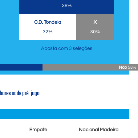
38%
C.D. Tondela
X
32%
30%
Aposta com 3 seleções
Não
58%
hores odds pré-jogo
Empate
Nacional Madeira