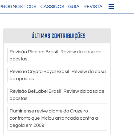
PROGNÓSTICOS
CASSINOS
GUIA
REVISTA
ÚLTIMAS CONTRIBUIÇÕES
Revisão Planbet Brasil | Review da casa de
apostas
Revisão Crypto Royal Brasil | Review da casa
de apostas
Revisão BetLabel Brasil | Review da casa de
apostas
Fluminense revive diante do Cruzeiro
confronto que iniciou arrancada contra a
degola em 2009