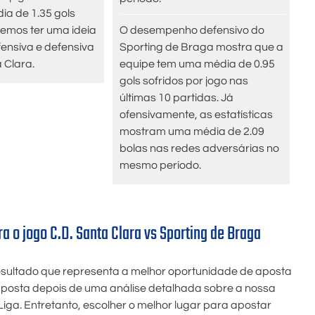
ia de 1.35 gols
demos ter uma ideia
O desempenho defensivo do
fensiva e defensiva
Sporting de Braga mostra que a
 Clara.
equipe tem uma média de 0.95
gols sofridos por jogo nas
últimas 10 partidas. Já
ofensivamente, as estatísticas
mostram uma média de 2.09
bolas nas redes adversárias no
mesmo período.
a o jogo C.D. Santa Clara vs Sporting de Braga
resultado que representa a melhor oportunidade de aposta
 aposta depois de uma análise detalhada sobre a nossa
iga. Entretanto, escolher o melhor lugar para apostar