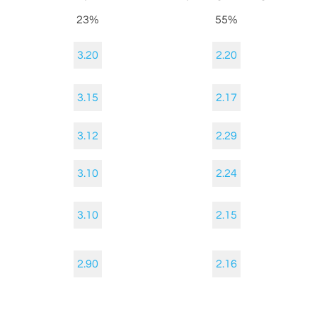
23%
55%
3.20
2.20
3.15
2.17
3.12
2.29
3.10
2.24
3.10
2.15
2.90
2.16