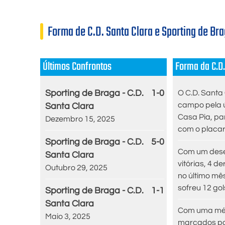
Forma de C.D. Santa Clara e Sporting de Br
Últimos Confrontos
Forma da C.D.
Sporting de Braga - C.D.
1-0
O C.D. Santa
campo pela ú
Santa Clara
Casa Pia, pa
Dezembro 15, 2025
com o placar f
Sporting de Braga - C.D.
5-0
Com um des
Santa Clara
vitórias, 4 d
Outubro 29, 2025
no último mês
sofreu 12 gol
Sporting de Braga - C.D.
1-1
Santa Clara
Com uma méd
Maio 3, 2025
marcados por