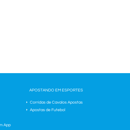
APOSTANDO EM ESPORTES
Corridas de Cavalos Apostas
Apostas de Futebol
om App