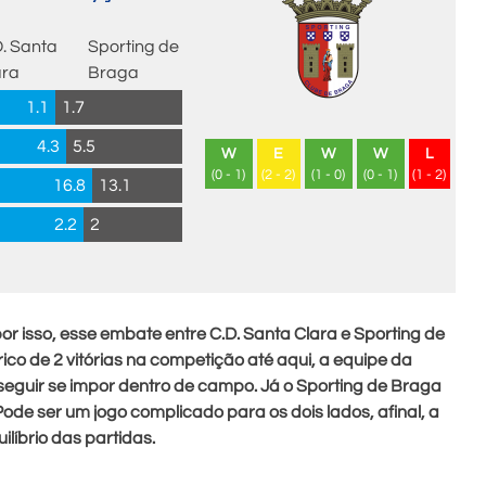
D. Santa
Sporting de
ara
Braga
1.1
1.7
4.3
5.5
W
E
W
W
L
(0 - 1)
(2 - 2)
(1 - 0)
(0 - 1)
(1 - 2)
16.8
13.1
2.2
2
or isso, esse embate entre C.D. Santa Clara e Sporting de
co de 2 vitórias na competição até aqui, a equipe da
eguir se impor dentro de campo. Já o Sporting de Braga
e ser um jogo complicado para os dois lados, afinal, a
líbrio das partidas.