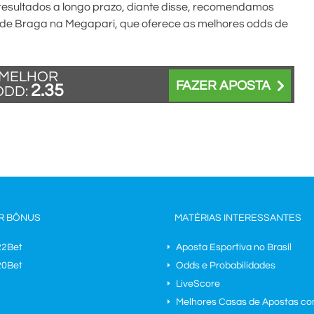
resultados a longo prazo, diante disse, recomendamos
g de Braga na
Megapari
, que oferece as melhores odds de
MELHOR
FAZER APOSTA
2.35
ODD:
R BÔNUS
MATÉRIAS INTERESSANTES
22Bet
Aposta Esportiva no Brasil
20Bet
Odds e Probabilidades
LiveScore
Melhores Casas de Apostas c