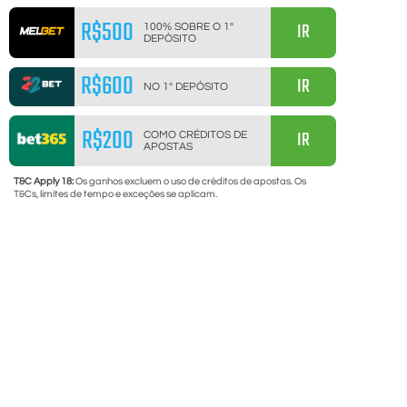
R$500
IR
100% SOBRE O 1º
DEPÓSITO
R$600
IR
NO 1º DEPÓSITO
R$200
IR
COMO CRÉDITOS DE
APOSTAS
T&C Apply 18:
Os ganhos excluem o uso de créditos de apostas. Os
T&Cs, limites de tempo e exceções se aplicam.