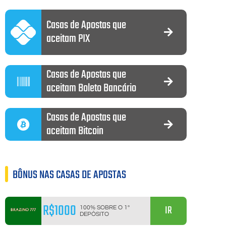
Casas de Apostas que
aceitam PIX
Casas de Apostas que
aceitam Boleto Bancário
Casas de Apostas que
aceitam Bitcoin
BÔNUS NAS CASAS DE APOSTAS
R$1000
IR
100% SOBRE O 1º
DEPÓSITO