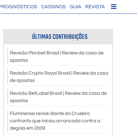
PROGNÓSTICOS
CASSINOS
GUIA
REVISTA
ÚLTIMAS CONTRIBUIÇÕES
Revisão Planbet Brasil | Review da casa de
apostas
Revisão Crypto Royal Brasil | Review da casa
de apostas
Revisão BetLabel Brasil | Review da casa de
apostas
Fluminense revive diante do Cruzeiro
confronto que iniciou arrancada contra a
degola em 2009