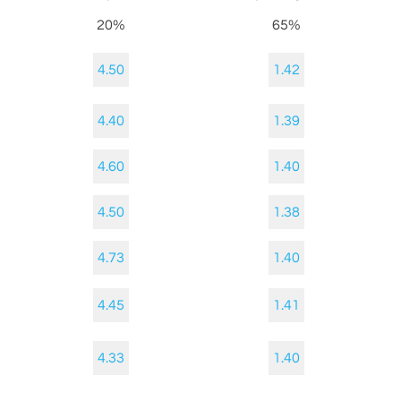
20%
65%
4.50
1.42
4.40
1.39
4.60
1.40
4.50
1.38
4.73
1.40
4.45
1.41
4.33
1.40