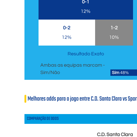
0-1
12%
0-2
1-2
12%
10%
Resultado Exato
Ambas as equipas marcam -
Sim/Não
Sim
48%
Melhores odds para o jogo entre C.D. Santa Clara vs Spor
COMPARAÇÃO DE ODDS
C.D. Santa Clara