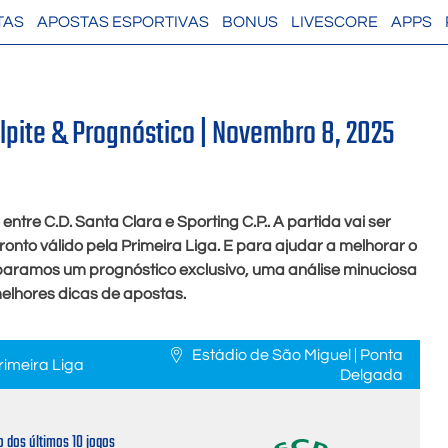
TAS
APOSTAS ESPORTIVAS
BONUS
LIVESCORE
APPS
alpite & Prognóstico |
Novembro 8, 2025
tre C.D. Santa Clara e Sporting C.P.. A partida vai ser
onto válido pela Primeira Liga. E para ajudar a melhorar o
paramos um prognóstico exclusivo, uma análise minuciosa
elhores dicas de apostas.
Estádio de São Miguel | Ponta
rimeira Liga
Delgada
dos últimos 10 jogos