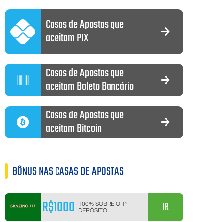
Casas de Apostas que
aceitam PIX
Casas de Apostas que
aceitam Boleto Bancário
Casas de Apostas que
aceitam Bitcoin
BÔNUS NAS CASAS DE APOSTAS
R$1000
IR
100% SOBRE O 1º
DEPÓSITO