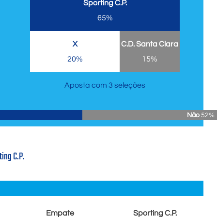
Sporting C.P.
65%
X
C.D. Santa Clara
20%
15%
Aposta com 3 seleções
Não
52%
ting C.P.
Empate
Sporting C.P.