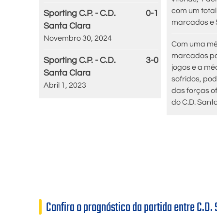
com um total
Sporting C.P. - C.D.
0-1
marcados e 5
Santa Clara
Novembro 30, 2024
Com uma méd
marcados por
Sporting C.P. - C.D.
3-0
jogos e a méd
Santa Clara
sofridos, po
Abril 1, 2023
das forças o
do C.D. Santa
Confira o prognóstico da partida entre C.D. 