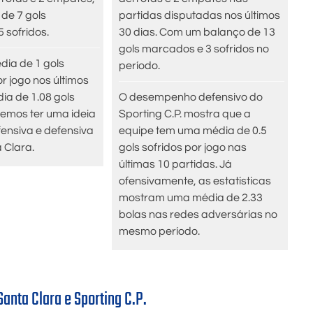
 de 7 gols
partidas disputadas nos últimos
 sofridos.
30 dias. Com um balanço de 13
gols marcados e 3 sofridos no
ia de 1 gols
período.
 jogo nos últimos
ia de 1.08 gols
O desempenho defensivo do
demos ter uma ideia
Sporting C.P. mostra que a
fensiva e defensiva
equipe tem uma média de 0.5
 Clara.
gols sofridos por jogo nas
últimas 10 partidas. Já
ofensivamente, as estatísticas
mostram uma média de 2.33
bolas nas redes adversárias no
mesmo período.
Santa Clara e Sporting C.P.