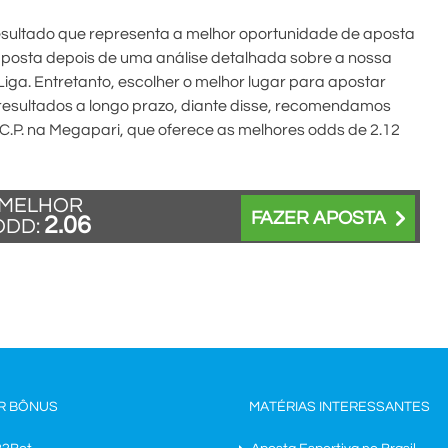
resultado que representa a melhor oportunidade de aposta
 aposta depois de uma análise detalhada sobre a nossa
iga. Entretanto, escolher o melhor lugar para apostar
resultados a longo prazo, diante disse, recomendamos
C.P. na
Megapari
, que oferece as melhores odds de
2.12
MELHOR
FAZER APOSTA
2.06
ODD:
R BÔNUS
MATÉRIAS INTERESSANTES