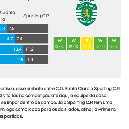
D. Santa
Sporting C.P.
ara
0.8
2.5
4.7
7.4
W
W
E
W
W
(2 - 0)
(0 - 3)
(1 - 1)
(0 - 1)
(3 - 0)
13.4
11.2
2.5
1.9
r isso, esse embate entre C.D. Santa Clara e Sporting C.P.
3 vitórias na competição até aqui, a equipe da casa
se impor dentro de campo. Já o Sporting C.P. tem uma
 jogo complicado para os dois lados, afinal, a Primeira
s partidas.