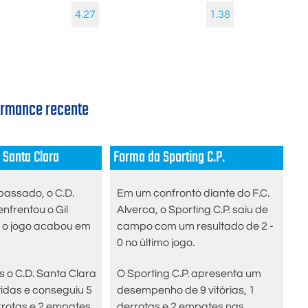
4.27
1.38
formance recente
 Santa Clara
Forma da Sporting C.P.
passado, o C.D.
Em um confronto diante do F.C.
nfrentou o Gil
Alverca, o Sporting C.P. saiu de
 e o jogo acabou em
campo com um resultado de 2 -
0 no último jogo.
s o C.D. Santa Clara
O Sporting C.P. apresenta um
tidas e conseguiu 5
desempenho de 9 vitórias, 1
errotas e 2 empates,
derrotas e 2 empates nas