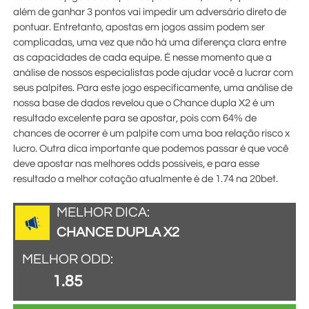
além de ganhar 3 pontos vai impedir um adversário direto de
pontuar. Entretanto, apostas em jogos assim podem ser
complicadas, uma vez que não há uma diferença clara entre
as capacidades de cada equipe. É nesse momento que a
análise de nossos especialistas pode ajudar você a lucrar com
seus palpites. Para este jogo especificamente, uma análise de
nossa base de dados revelou que o Chance dupla X2 é um
resultado excelente para se apostar, pois com 64% de
chances de ocorrer é um palpite com uma boa relação risco x
lucro. Outra dica importante que podemos passar é que você
deve apostar nas melhores odds possíveis, e para esse
resultado a melhor cotação atualmente é de
1.74
na
20bet
.
MELHOR DICA:
CHANCE DUPLA X2
MELHOR ODD:
1.85