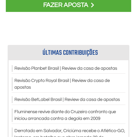
FAZER APOSTA
ÚLTIMAS CONTRIBUIÇÕES
Revisão Planbet Brasil | Review da casa de apostas
Revisão Crypto Royal Brasil | Review da casa de
apostas
Revisão BetLabel Brasil | Review da casa de apostas
Fluminense revive diante do Cruzeiro confronto que
iniciou arrancada contra a degola em 2009
Derrotado em Salvador, Criciúma recebe o Atlético-GO,