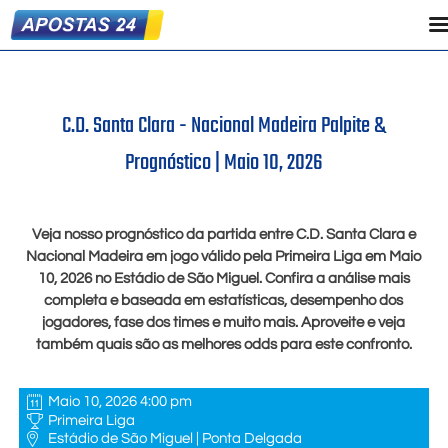
C.D. Santa Clara - Nacional Madeira Palpite &
Prognóstico |
Maio 10, 2026
Veja nosso prognóstico da partida entre C.D. Santa Clara e
Nacional Madeira em jogo válido pela Primeira Liga em
Maio
10, 2026
no Estádio de São Miguel. Confira a análise mais
completa e baseada em estatísticas, desempenho dos
jogadores, fase dos times e muito mais. Aproveite e veja
também quais são as melhores odds para este confronto.
Maio 10, 2026 4:00 pm
Primeira Liga
Estádio de São Miguel | Ponta Delgada