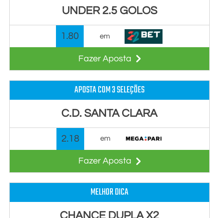
UNDER 2.5 GOLOS
1.80
em
Fazer Aposta
APOSTA COM 3 SELEÇÕES
C.D. SANTA CLARA
2.18
em
Fazer Aposta
MELHOR DICA
CHANCE DUPLA X2