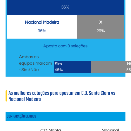
36%
Nacional Madeira
X
35%
29%
Aposta com 3 seleções
Ambas as
equipas marcam
Sim
N
- Sim/Não
45%
5
As melhores cotações para apostar em C.D. Santa Clara vs
Nacional Madeira
COMPARAÇÃO DE ODDS
C.D. Santa
Nacional