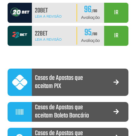
96
20BET
IR
/100
LEIA A REVISÃO
Avaliação
95
22BET
IR
/100
LEIA A REVISÃO
Avaliação
Casas de Apostas que
aceitam PIX
Casas de Apostas que
aceitam Boleto Bancário
Casas de Apostas que