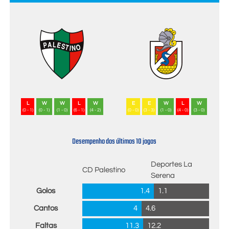
L
W
W
L
W
E
E
W
L
W
(0 - 1)
(0 - 1)
(1 - 0)
(6 - 1)
(4 - 2)
(0 - 0)
(3 - 3)
(1 - 0)
(4 - 0)
(3 - 0)
Desempenho dos últimos 10 jogos
Deportes La
CD Palestino
Serena
Golos
1.4
1.1
Cantos
4
4.6
Faltas
11.3
12.2