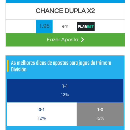
CHANCE DUPLA X2
1.95
em
Fazer Aposta
As melhores dicas de apostas para jogos da Primera
División
1-1
13%
0-1
1-0
12%
12%