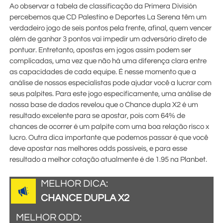
Ao observar a tabela de classificação da Primera División
percebemos que CD Palestino e Deportes La Serena têm um
verdadeiro jogo de seis pontos pela frente, afinal, quem vencer
além de ganhar 3 pontos vai impedir um adversário direto de
pontuar. Entretanto, apostas em jogos assim podem ser
complicadas, uma vez que não há uma diferença clara entre
as capacidades de cada equipe. É nesse momento que a
análise de nossos especialistas pode ajudar você a lucrar com
seus palpites. Para este jogo especificamente, uma análise de
nossa base de dados revelou que o Chance dupla X2 é um
resultado excelente para se apostar, pois com 64% de
chances de ocorrer é um palpite com uma boa relação risco x
lucro. Outra dica importante que podemos passar é que você
deve apostar nas melhores odds possíveis, e para esse
resultado a melhor cotação atualmente é de
1.95
na
Planbet
.
MELHOR DICA:
CHANCE DUPLA X2
MELHOR ODD: