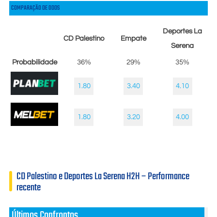
COMPARAÇÃO DE ODDS
Deportes La
CD Palestino
Empate
Serena
Probabilidade
36%
29%
35%
1.80
3.40
4.10
1.80
3.20
4.00
CD Palestino e Deportes La Serena H2H – Performance
recente
Últimos Confrontos