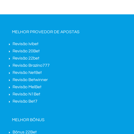
MELHOR PROVEDOR DE APOSTAS
Revisão Ivibet
Revisão 20Bet
Revisão 22bet
Revisão Brazino777
Revisão NetBet
Revisão Betwinner
Revisão MelBet
Revisão N1Bet
Revisão Bet7
MELHOR BÔNUS
Bônus 22Bet