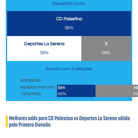
Resultado Exato
CD Palestino
36%
Deportes La Serena
X
35%
29%
Aposta com 3 seleções
Ambas as
equipas marcam
Sim
N
- Sim/Não
45%
5
Melhores odds para CD Palestino vs Deportes La Serena válido
pela Primera División