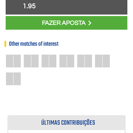
1.95
FAZER APOSTA
Other matches of interest
ÚLTIMAS CONTRIBUIÇÕES