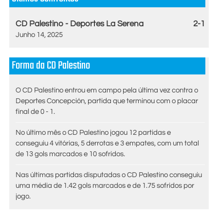
CD Palestino - Deportes La Serena
2-1
Junho 14, 2025
Forma da CD Palestino
O CD Palestino entrou em campo pela última vez contra o
Deportes Concepción, partida que terminou com o placar
final de 0 - 1.
No último mês o CD Palestino jogou 12 partidas e
conseguiu 4 vitórias, 5 derrotas e 3 empates, com um total
de 13 gols marcados e 10 sofridos.
Nas últimas partidas disputadas o CD Palestino conseguiu
uma média de 1.42 gols marcados e de 1.75 sofridos por
jogo.