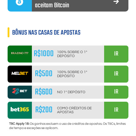
aceitam Bitcoin
BÔNUS NAS CASAS DE APOSTAS
R$1000
IR
100% SOBRE O 1º
DEPÓSITO
R$500
IR
100% SOBRE O 1º
DEPÓSITO
R$600
IR
NO 1º DEPÓSITO
R$200
IR
COMO CRÉDITOS DE
APOSTAS
T&C Apply 18:
Os ganhos excluem o uso de créditos de apostas. Os T&Cs, limites
de tempo e exceções se aplicam.