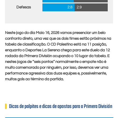
Defesas
2.8
2.9
Neste jogo do dia
Maio 16, 2026
vamos presenciar um belo
confronto direto, uma vez que os dois times estão próximos na
tabela de classificação. O CD Palestino está na 11 posição,
enquanto o Deportes La Serena chega para este duelo da 12
rodada da Primera División ocupando o 10 lugar da tabela. E
nestes jogos de “seis pontos” normalmente o empate não é
muito comemorado por ninguém, por isso, devemos ver uma
performance agressiva das duas equipes e, possivelmente,
muitos gols ao término da partida.
Dicas de palpites e dicas de apostas para a Primera División