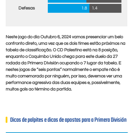
Defesas
1.8
1.4
Neste jogo do dia
Outubro 6, 2024
vamos presenciar um belo
confronto direto, uma vez que os dois times estão próximos na
tabela de classificação. O CD Palestino está na 8 posição,
enquanto o Coquimbo Unido chega para este duelo da 27
rodada da Primera División ocupando o 7 lugar da tabela. E
nestes jogos de “seis pontos” normalmente o empate não é
muito comemorado por ninguém, por isso, devemos ver uma
performance agressiva das duas equipes e, possivelmente,
muitos gols ao término da partida.
Dicas de palpites e dicas de apostas para a Primera División