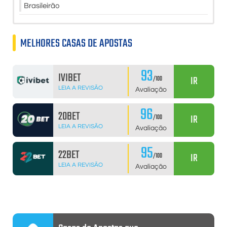
Brasileirão
MELHORES CASAS DE APOSTAS
93
IVIBET
IR
/100
LEIA A REVISÃO
Avaliação
96
20BET
IR
/100
LEIA A REVISÃO
Avaliação
95
22BET
IR
/100
LEIA A REVISÃO
Avaliação