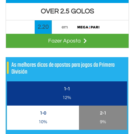
OVER 2.5 GOLOS
2.20
em
Fazer Aposta
As melhores dicas de apostas para jogos da Primera
División
1-1
12%
1-0
2-1
10%
9%