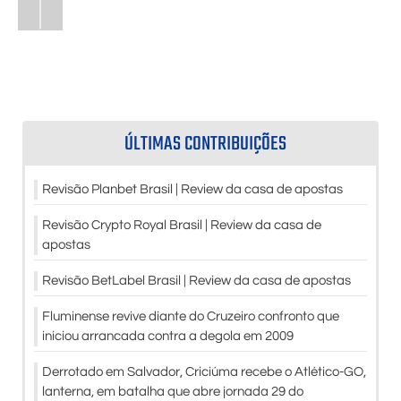
ÚLTIMAS CONTRIBUIÇÕES
Revisão Planbet Brasil | Review da casa de apostas
Revisão Crypto Royal Brasil | Review da casa de
apostas
Revisão BetLabel Brasil | Review da casa de apostas
Fluminense revive diante do Cruzeiro confronto que
iniciou arrancada contra a degola em 2009
Derrotado em Salvador, Criciúma recebe o Atlético-GO,
lanterna, em batalha que abre jornada 29 do