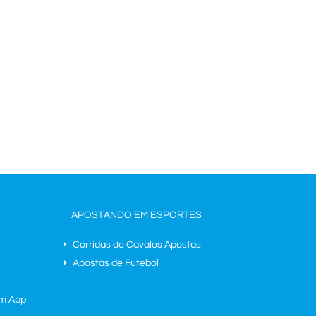
APOSTANDO EM ESPORTES
Corridas de Cavalos Apostas
Apostas de Futebol
om App