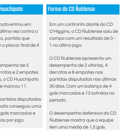
Huachipato
Forma da CD Ñublense
pato entrou em
Em um confronto diante do CD
ltima vez contra o
O'Higgins, o CD Ñublense saiu de
no, partida que
campo com um resultado de 0 -
o placar final de 4
1 no último jogo.
O CD Ñublense apresenta um
empenho de 5
desempenho de 2 vitórias, 4
errotas e 2 empates
derrotas e 6 empates nas
s, o CD Huachipato
partidas disputadas nos últimos
 e marcou 11.
30 dias. Com um balanço de 4
gols marcados e 13 sofridos no
partidas disputadas
período.
pato conseguiu uma
 gols marcados e
O desempenho defensivo do CD
dos por jogo.
Ñublense mostra que a equipe
tem uma média de 1.5 gols