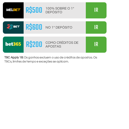
R$500
IR
100% SOBRE O 1º
DEPÓSITO
R$600
IR
NO 1º DEPÓSITO
R$200
IR
COMO CRÉDITOS DE
APOSTAS
T&C Apply 18:
Os ganhos excluem o uso de créditos de apostas. Os
T&Cs, limites de tempo e exceções se aplicam.