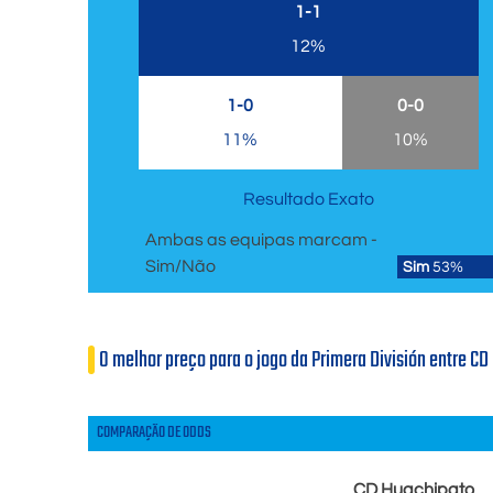
1-1
12%
1-0
0-0
11%
10%
Resultado Exato
Ambas as equipas marcam -
Sim/Não
Sim
53%
O melhor preço para o jogo da Primera División entre C
COMPARAÇÃO DE ODDS
CD Huachipato