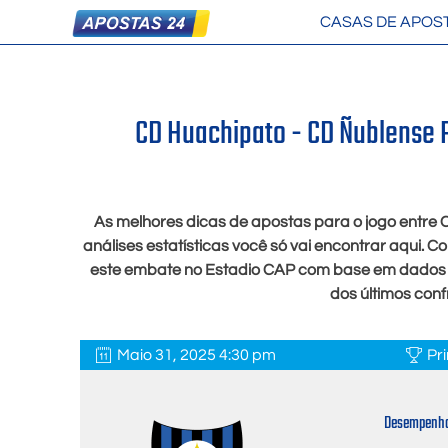
CASAS DE APOS
CD Huachipato - CD Ñublense P
As melhores dicas de apostas para o jogo entre 
análises estatísticas você só vai encontrar aqui. 
este embate no Estadio CAP com base em dados r
dos últimos conf
Maio 31, 2025 4:30 pm
Pr
Desempenho 