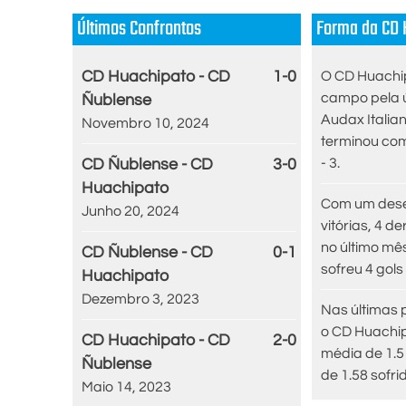
Últimos Confrontos
Forma da CD 
CD Huachipato - CD
1-0
O CD Huachi
campo pela ú
Ñublense
Audax Italia
Novembro 10, 2024
terminou com 
- 3.
CD Ñublense - CD
3-0
Huachipato
Com um des
Junho 20, 2024
vitórias, 4 d
no último mê
CD Ñublense - CD
0-1
sofreu 4 gols
Huachipato
Dezembro 3, 2023
Nas últimas 
o CD Huachi
CD Huachipato - CD
2-0
média de 1.5
Ñublense
de 1.58 sofri
Maio 14, 2023