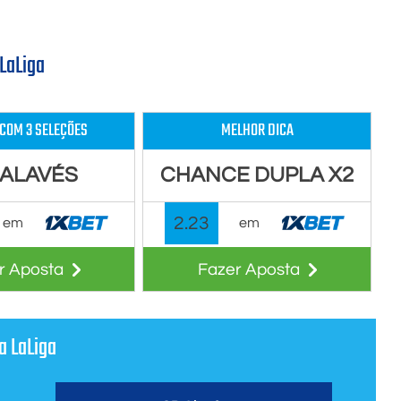
 LaLiga
COM 3 SELEÇÕES
MELHOR DICA
 ALAVÉS
CHANCE DUPLA X2
2.23
em
em
r Aposta
Fazer Aposta
a LaLiga