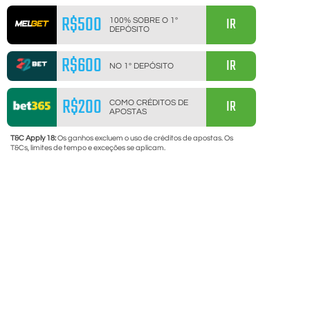
R$500
IR
100% SOBRE O 1º
DEPÓSITO
R$600
IR
NO 1º DEPÓSITO
R$200
IR
COMO CRÉDITOS DE
APOSTAS
T&C Apply 18:
Os ganhos excluem o uso de créditos de apostas. Os
T&Cs, limites de tempo e exceções se aplicam.