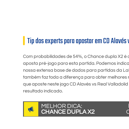
Tip dos experts para apostar em CD Alavés v
Com probabilidades de 54%, o Chance dupla X2 é o
aposta pré-jogo para esta partida. Podemos indic
nossa extensa base de dados para partidas da LaLi
também faz toda a diferença para obter melhores 
que aposte neste jogo CD Alavés vs Real Valladoli
resultado indicado.
MELHOR DICA:
CHANCE DUPLA X2