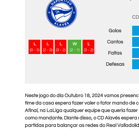
CD
Golos
Cantos
L
L
L
W
L
(0 - 3)
(2 - 0)
(3 - 2)
(2 - 1)
(3 - 2)
Faltas
Defesas
Neste jogo do dia
Outubro 18, 2024
vamos presencia
time da casa espera fazer valer o fator mando de c
Afinal, na LaLiga qualquer equipe que queria fa
como mandante. Diante disso, o CD Alavés espera 
partidas para balançar as redes do Real Valladolid