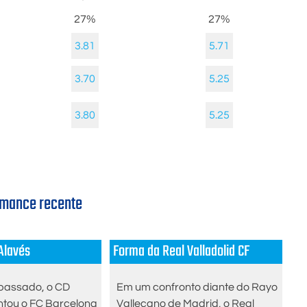
27%
27%
3.81
5.71
3.70
5.25
3.80
5.25
ormance recente
Alavés
Forma da Real Valladolid CF
 passado, o CD
Em um confronto diante do Rayo
ntou o FC Barcelona
Vallecano de Madrid, o Real