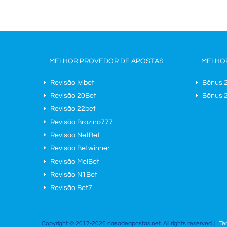
MELHOR PROVEDOR DE APOSTAS
MELHO
Revisão Ivibet
Bônus 
Revisão 20Bet
Bônus 
Revisão 22bet
Revisão Brazino777
Revisão NetBet
Revisão Betwinner
Revisão MelBet
Revisão N1Bet
Revisão Bet7
Copyright © 2017-2026 casadeapostas.net. All rights reserved. |
Te