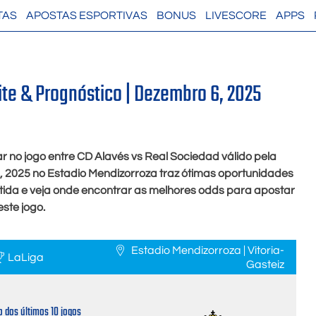
TAS
APOSTAS ESPORTIVAS
BONUS
LIVESCORE
APPS
ite & Prognóstico |
Dezembro 6, 2025
r no jogo entre CD Alavés vs Real Sociedad válido pela
, 2025
no Estadio Mendizorroza traz ótimas oportunidades
tida e veja onde encontrar as melhores odds para apostar
este jogo.
Estadio Mendizorroza | Vitoria-
LaLiga
Gasteiz
dos últimos 10 jogos