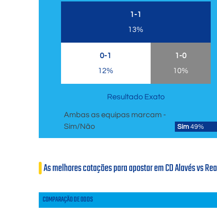
1-1
13%
0-1
1-0
12%
10%
Resultado Exato
Ambas as equipas marcam -
Sim/Não
Sim
49%
As melhores cotações para apostar em CD Alavés vs Rea
COMPARAÇÃO DE ODDS