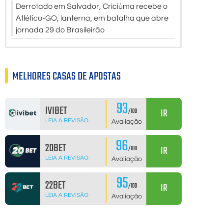
Derrotado em Salvador, Criciúma recebe o
Atlético-GO, lanterna, em batalha que abre
jornada 29 do Brasileirão
MELHORES CASAS DE APOSTAS
93
IVIBET
IR
/100
LEIA A REVISÃO
Avaliação
96
20BET
IR
/100
LEIA A REVISÃO
Avaliação
95
22BET
IR
/100
LEIA A REVISÃO
Avaliação