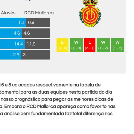
 Alavés
RCD Mallorca
1.2
0.9
4.6
4.6
E
W
L
W
W
14.4
11.9
(0 - 0)
(1 - 0)
(2 - 1)
(1 - 2)
(1 - 2)
2.9
3
6 e 8 colocados respectivamente na tabela de
undamental para as duas equipes nesta partida do dia
nosso prognóstico para pegar as melhores dicas de
ga. Embora o RCD Mallorca apareça como favorito nas
a análise bem fundamentada faz total diferença nos