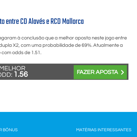
nto entre CD Alavés e RCD Mallorca
egaram à conclusão que a melhor aposta neste jogo entre
 dupla X2, com uma probabilidade de 69%. Atualmente a
te com odds de
1.51
.
MELHOR
FAZER APOSTA
1.56
ODD:
R BÔNUS
MATÉRIAS INTERESSANTES