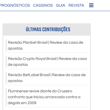
PROGNÓSTICOS
CASSINOS
GUIA
REVISTA
ÚLTIMAS CONTRIBUIÇÕES
Revisão Planbet Brasil | Review da casa de
apostas
Revisão Crypto Royal Brasil | Review da casa
de apostas
Revisão BetLabel Brasil | Review da casa de
apostas
Fluminense revive diante do Cruzeiro
confronto que iniciou arrancada contra a
degola em 2009