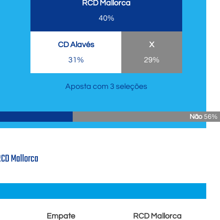
RCD Mallorca
40%
CD Alavés
X
31%
29%
Aposta com 3 seleções
Não
56%
RCD Mallorca
Empate
RCD Mallorca