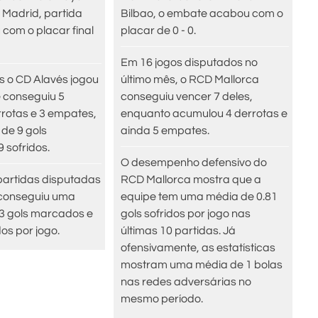
 Madrid, partida
Bilbao, o embate acabou com o
 com o placar final
placar de 0 - 0.
Em 16 jogos disputados no
s o CD Alavés jogou
último mês, o RCD Mallorca
e conseguiu 5
conseguiu vencer 7 deles,
errotas e 3 empates,
enquanto acumulou 4 derrotas e
 de 9 gols
ainda 5 empates.
 sofridos.
O desempenho defensivo do
partidas disputadas
RCD Mallorca mostra que a
 conseguiu uma
equipe tem uma média de 0.81
3 gols marcados e
gols sofridos por jogo nas
dos por jogo.
últimas 10 partidas. Já
ofensivamente, as estatísticas
mostram uma média de 1 bolas
nas redes adversárias no
mesmo período.