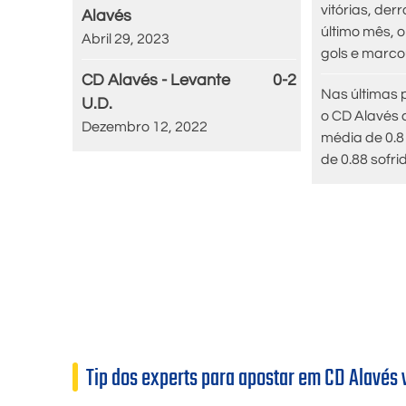
vitórias, der
Alavés
último mês, o
Abril 29, 2023
gols e marco
CD Alavés - Levante
0-2
Nas últimas 
U.D.
o CD Alavés
Dezembro 12, 2022
média de 0.8
de 0.88 sofri
Tip dos experts para apostar em CD Alavés v