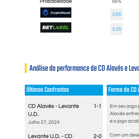
Probabilidade
56%
3.65
3.35
Análise da performance de CD Alavés e Leva
Últimos Confrontos
Forma da CD 
CD Alavés - Levante
1-1
Em seu jogo
Alavés enfr
U.D.
e o jogo acab
Julho 27, 2024
Com um des
Levante U.D. - CD
2-0