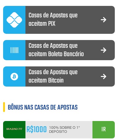
Casas de Apostas que
aceitam PIX
Casas de Apostas que
aceitam Boleto Bancário
Casas de Apostas que
aceitam Bitcoin
BÔNUS NAS CASAS DE APOSTAS
R$1000
IR
100% SOBRE O 1º
DEPÓSITO