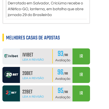
Derrotado em Salvador, Criciúma recebe o
Atlético-GO, lanterna, em batalha que abre
jornada 29 do Brasileirão
MELHORES CASAS DE APOSTAS
93
IVIBET
IR
/100
LEIA A REVISÃO
Avaliação
96
20BET
IR
/100
LEIA A REVISÃO
Avaliação
95
22BET
IR
/100
LEIA A REVISÃO
Avaliação