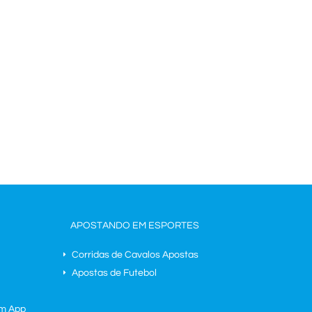
APOSTANDO EM ESPORTES
Corridas de Cavalos Apostas
Apostas de Futebol
om App