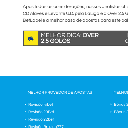
Após todas as considerações, nossos analistas ch
CD Alavés e Levante U.D. pela LaLiga é a Over 2.5
BetLabel
é a melhor casa de apostas para este pa
MELHOR DICA:
OVER
2.5 GOLOS
MELHOR PROVEDOR DE APOSTAS
MELHO
Revisão Ivibet
Bônus 
Revisão 20Bet
Bônus 
Revisão 22bet
Revisão Brazino777