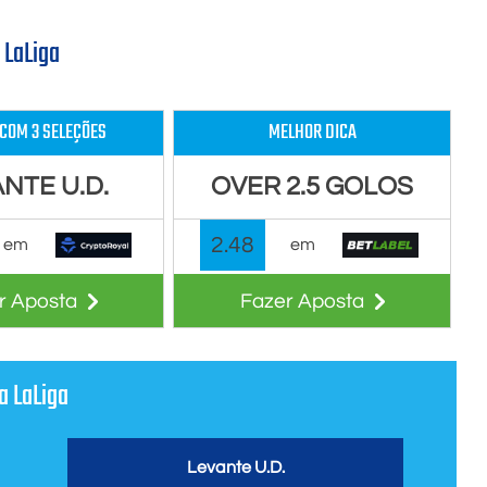
 LaLiga
COM 3 SELEÇÕES
MELHOR DICA
NTE U.D.
OVER 2.5 GOLOS
2.48
em
em
r Aposta
Fazer Aposta
a LaLiga
Levante U.D.