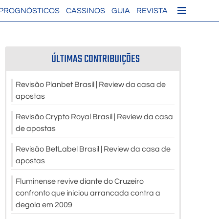
PROGNÓSTICOS
CASSINOS
GUIA
REVISTA
ÚLTIMAS CONTRIBUIÇÕES
Revisão Planbet Brasil | Review da casa de
apostas
Revisão Crypto Royal Brasil | Review da casa
de apostas
Revisão BetLabel Brasil | Review da casa de
apostas
Fluminense revive diante do Cruzeiro
confronto que iniciou arrancada contra a
degola em 2009