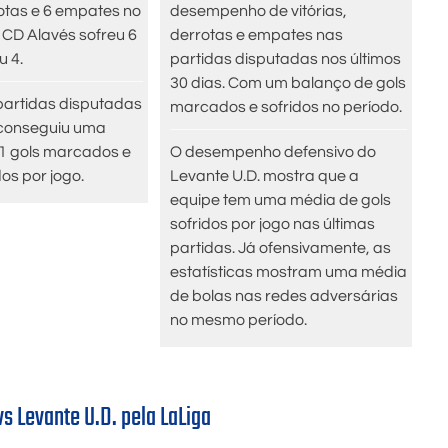
rotas e 6 empates no
desempenho de vitórias,
 CD Alavés sofreu 6
derrotas e empates nas
u 4.
partidas disputadas nos últimos
30 dias. Com um balanço de gols
partidas disputadas
marcados e sofridos no período.
 conseguiu uma
1 gols marcados e
O desempenho defensivo do
dos por jogo.
Levante U.D. mostra que a
equipe tem uma média de gols
sofridos por jogo nas últimas
partidas. Já ofensivamente, as
estatísticas mostram uma média
de bolas nas redes adversárias
no mesmo período.
s Levante U.D. pela LaLiga