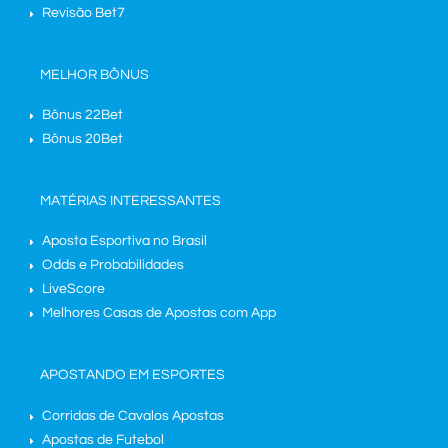
Revisão Bet7
MELHOR BÔNUS
Bônus 22Bet
Bônus 20Bet
MATÉRIAS INTERESSANTES
Aposta Esportiva no Brasil
Odds e Probabilidades
LiveScore
Melhores Casas de Apostas com App
APOSTANDO EM ESPORTES
Corridas de Cavalos Apostas
Apostas de Futebol