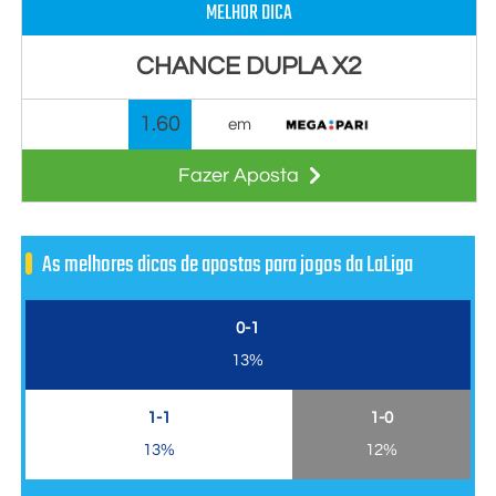
MELHOR DICA
CHANCE DUPLA X2
1.60
em
Fazer Aposta
As melhores dicas de apostas para jogos da LaLiga
0-1
13%
1-1
1-0
13%
12%