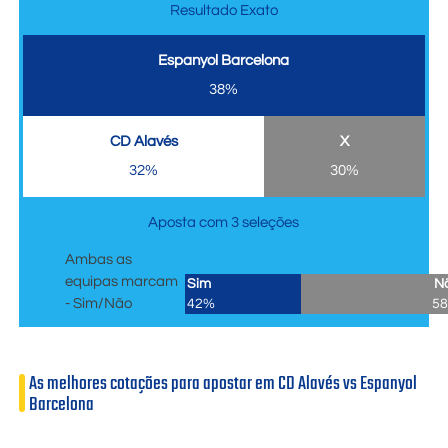
Resultado Exato
Espanyol Barcelona
38%
CD Alavés
X
32%
30%
Aposta com 3 seleções
Ambas as
equipas marcam
Sim
N
- Sim/Não
42%
5
As melhores cotações para apostar em CD Alavés vs Espanyol
Barcelona