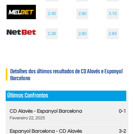
2.40
2.90
3.10
2.36
2.80
2.84
Detalhes dos últimos resultados de CD Alavés e Espanyol
Barcelona
Últimos Confrontos
CD Alavés - Espanyol Barcelona
0-1
Fevereiro 22, 2025
Espanyol Barcelona - CD Alavés
3-2