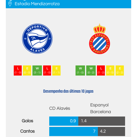
Estadio Mendizorrotza
L
E
W
L
E
W
W
L
E
E
(1 - 0)
(0 - 0)
(3 - 1)
(1 - 0)
(1 - 1)
(1 - 0)
(0 - 2)
(1 - 2)
(0 - 0)
(2 - 2)
Desempenho dos últimos 10 jogos
Espanyol
CD Alavés
Barcelona
Golos
0.9
1.4
Cantos
7
4.2