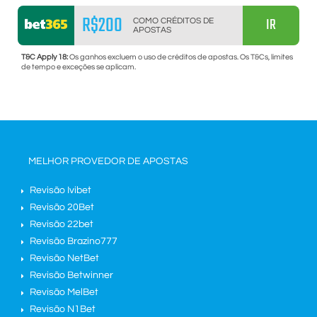
R$200
IR
COMO CRÉDITOS DE
APOSTAS
T&C Apply 18:
Os ganhos excluem o uso de créditos de apostas. Os T&Cs, limites
de tempo e exceções se aplicam.
MELHOR PROVEDOR DE APOSTAS
Revisão Ivibet
Revisão 20Bet
Revisão 22bet
Revisão Brazino777
Revisão NetBet
Revisão Betwinner
Revisão MelBet
Revisão N1Bet