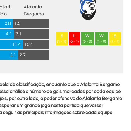
liari
Atalanta
lcio
Bergamo
0.8
1.5
4.1
7.1
E
L
W
W
E
(1 - 1)
(0 - 1)
(0 - 3)
(1 - 0)
(1 - 1)
11.4
10.4
2.1
2.7
tabela de classificação, enquanto que o Atalanta Bergamo
ssa análise o número de gols marcados por cada equipe
gols, por outro lado, o poder ofensivo do Atalanta Bergamo
esperar um grande jogo nesta partida que vai ser
a seguir as principais informações sobre cada equipe