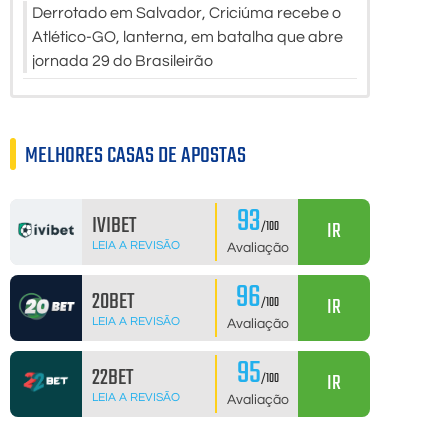
Derrotado em Salvador, Criciúma recebe o
Atlético-GO, lanterna, em batalha que abre
jornada 29 do Brasileirão
MELHORES CASAS DE APOSTAS
93
IVIBET
IR
/100
LEIA A REVISÃO
Avaliação
96
20BET
IR
/100
LEIA A REVISÃO
Avaliação
95
22BET
IR
/100
LEIA A REVISÃO
Avaliação