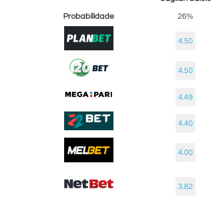
Probabilidade
26%
4.50
4.50
4.49
4.40
4.00
3.82