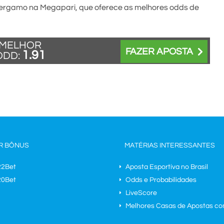
 Bergamo na
Megapari
, que oferece as melhores odds de
MELHOR
FAZER APOSTA
1.91
ODD:
R BÔNUS
MATÉRIAS INTERESSANTES
22Bet
Aposta Esportiva no Brasil
20Bet
Odds e Probabilidades
LiveScore
Melhores Casas de Apostas c