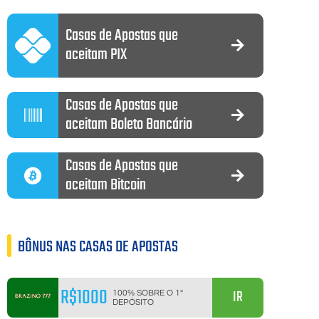
Casas de Apostas que
aceitam PIX
Casas de Apostas que
aceitam Boleto Bancário
Casas de Apostas que
aceitam Bitcoin
BÔNUS NAS CASAS DE APOSTAS
R$1000
IR
100% SOBRE O 1º
DEPÓSITO