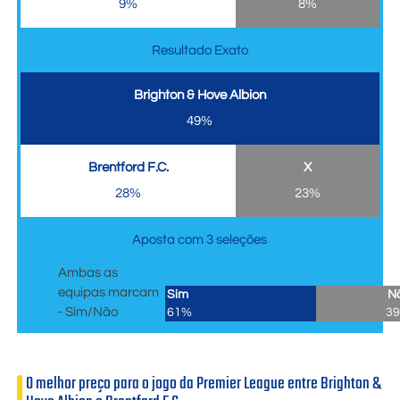
9%
8%
Resultado Exato
Brighton & Hove Albion
49%
Brentford F.C.
X
28%
23%
Aposta com 3 seleções
Ambas as
equipas marcam
Sim
N
- Sim/Não
61%
3
O melhor preço para o jogo da Premier League entre Brighton &