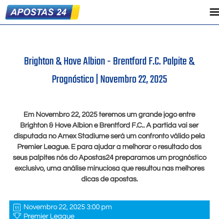
Brighton & Hove Albion - Brentford F.C. Palpite &
Prognóstico |
Novembro 22, 2025
Em
Novembro 22, 2025
teremos um grande jogo entre
Brighton & Hove Albion e Brentford F.C.. A partida vai ser
disputada no Amex Stadiume será um confronto válido pela
Premier League. E para ajudar a melhorar o resultado dos
seus palpites nós do Apostas24 preparamos um prognóstico
exclusivo, uma análise minuciosa que resultou nas melhores
dicas de apostas.
Novembro 22, 2025 3:00 pm
Premier League