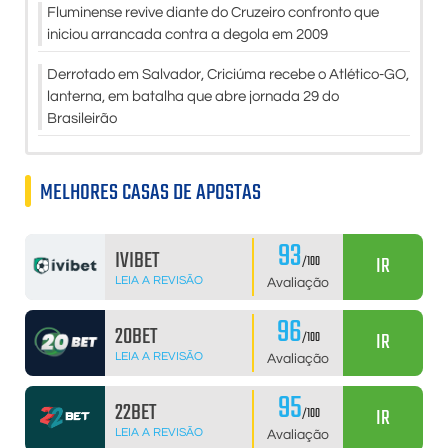
Fluminense revive diante do Cruzeiro confronto que
iniciou arrancada contra a degola em 2009
Derrotado em Salvador, Criciúma recebe o Atlético-GO,
lanterna, em batalha que abre jornada 29 do
Brasileirão
MELHORES CASAS DE APOSTAS
93
IVIBET
IR
/100
LEIA A REVISÃO
Avaliação
96
20BET
IR
/100
LEIA A REVISÃO
Avaliação
95
22BET
IR
/100
LEIA A REVISÃO
Avaliação