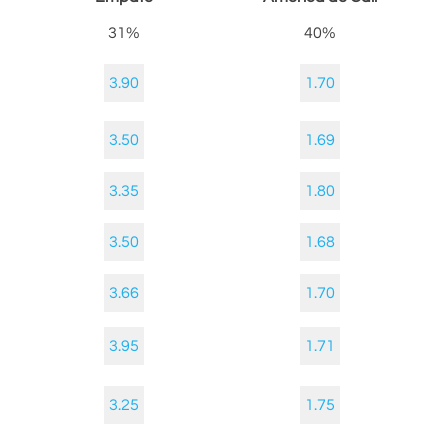
31%
40%
3.90
1.70
3.50
1.69
3.35
1.80
3.50
1.68
3.66
1.70
3.95
1.71
3.25
1.75