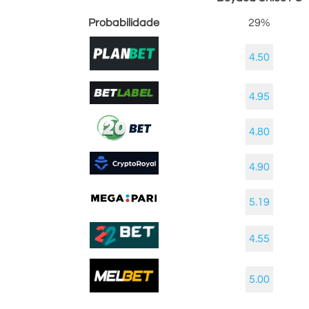
Probabilidade
29%
4.50
4.95
4.80
4.90
5.19
4.55
5.00