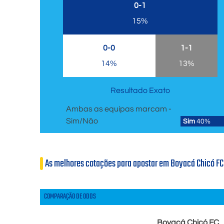
0-1
15%
0-0
1-1
14%
13%
Resultado Exato
Ambas as equipas marcam -
Sim/Não
Sim
40%
As melhores cotações para apostar em Boyacá Chicó FC 
COMPARAÇÃO DE ODDS
Boyacá Chicó FC