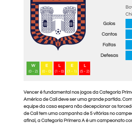
Bo
Ch
Golos
Cantos
Faltas
Defesas
W
E
L
E
L
(0 - 2)
(0 - 0)
(1 - 0)
(1 - 1)
(5 - 2)
Vencer é fundamental nos jogos da Categoría Prime
América de Cali deve ser uma grande partida. Com u
equipe da casa espera não decepcionar os torcedo
de Cali tem uma campanha de 5 vitórias no campeo
afinal, a Categoría Primera A é um campeonato conh