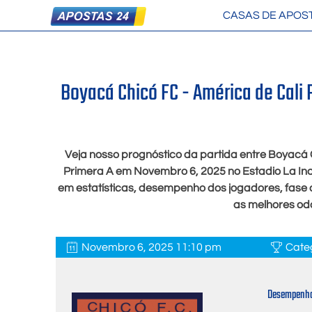
CASAS DE APOS
Boyacá Chicó FC - América de Cali 
Veja nosso prognóstico da partida entre Boyacá 
Primera A em
Novembro 6, 2025
no Estadio La In
em estatísticas, desempenho dos jogadores, fase d
as melhores odd
Novembro 6, 2025 11:10 pm
Cate
Desempenho 