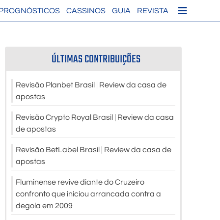
PROGNÓSTICOS
CASSINOS
GUIA
REVISTA
ÚLTIMAS CONTRIBUIÇÕES
Revisão Planbet Brasil | Review da casa de
apostas
Revisão Crypto Royal Brasil | Review da casa
de apostas
Revisão BetLabel Brasil | Review da casa de
apostas
Fluminense revive diante do Cruzeiro
confronto que iniciou arrancada contra a
degola em 2009