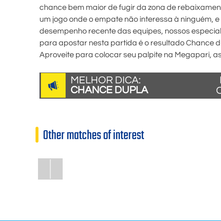
chance bem maior de fugir da zona de rebaixament
um jogo onde o empate não interessa à ninguém, e 
desempenho recente das equipes, nossos especial
para apostar nesta partida é o resultado Chance d
Aproveite para colocar seu palpite na
Megapari
, a
MELHOR DICA:
CHANCE DUPLA
Other matches of interest