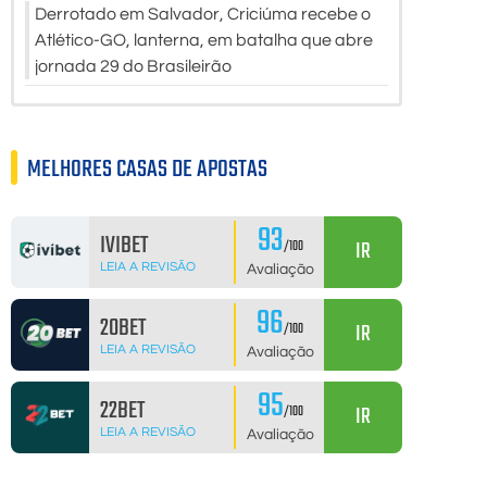
Derrotado em Salvador, Criciúma recebe o
Atlético-GO, lanterna, em batalha que abre
jornada 29 do Brasileirão
MELHORES CASAS DE APOSTAS
93
IVIBET
IR
/100
LEIA A REVISÃO
Avaliação
96
20BET
IR
/100
LEIA A REVISÃO
Avaliação
95
22BET
IR
/100
LEIA A REVISÃO
Avaliação