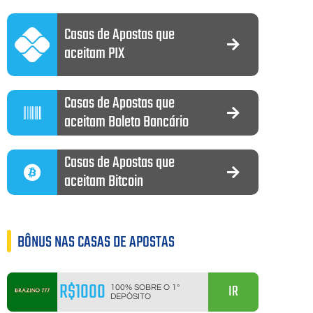
Casas de Apostas que
aceitam PIX
Casas de Apostas que
aceitam Boleto Bancário
Casas de Apostas que
aceitam Bitcoin
BÔNUS NAS CASAS DE APOSTAS
R$1000
IR
100% SOBRE O 1º
DEPÓSITO